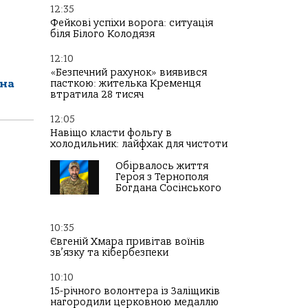
12:35
Фейкові успіхи ворога: ситуація
біля Білого Колодязя
12:10
«Безпечний рахунок» виявився
їна
пасткою: жителька Кременця
втратила 28 тисяч
12:05
Навіщо класти фольгу в
холодильник: лайфхак для чистоти
Обірвалось життя
Героя з Тернополя
Богдана Сосінського
10:35
Євгеній Хмара привітав воїнів
зв’язку та кібербезпеки
10:10
15-річного волонтера із Заліщиків
нагородили церковною медаллю