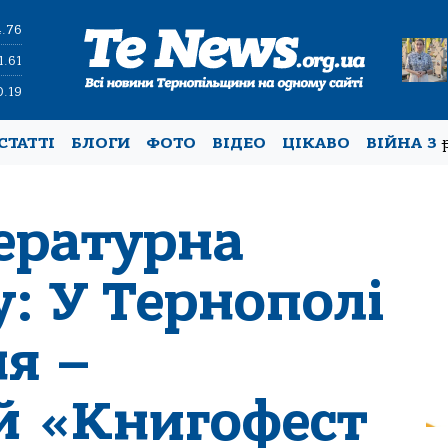
4.76
1.61
0.19
СТАТТІ
БЛОГИ
ФОТО
ВІДЕО
ЦІКАВО
ВІЙНА З
тературна
у: У Тернополі
ня –
й «Книгофест