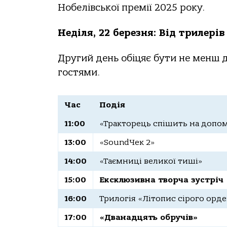
Нобелівської премії 2025 року.
Неділя, 22 березня: Від трилерів
Другий день обіцяє бути не менш д
гостями.
Час
Подія
11:00
«Тракторець спішить на допо
13:00
«SoundЧек 2»
14:00
«Таємниці великої тиші»
15:00
Ексклюзивна творча зустріч
16:00
Трилогія «Літопис сірого орд
17:00
«Дванадцять обручів»