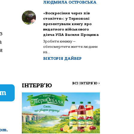
ЛЮДМИЛА ОСТРОВСЬКА
«Воскресіння через пів
століття»: у Тернополі
презентували книгу про
видатного військового
з
діяча УПА Василя Процюка
а
Зробити книжку —
обезсмертити життя людини
я
на...
ВІКТОРІЯ ДАЙВЕР
ВСІ ІНТЕРВ'Ю
>
ІНТЕРВ'Ю
am
com
.