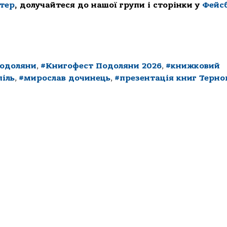
ттер
, долучайтеся до нашої групи і сторінки у
Фейс
Подоляни
,
#Книгофест Подоляни 2026
,
#книжковий
іль
,
#мирослав дочинець
,
#презентація книг Терно