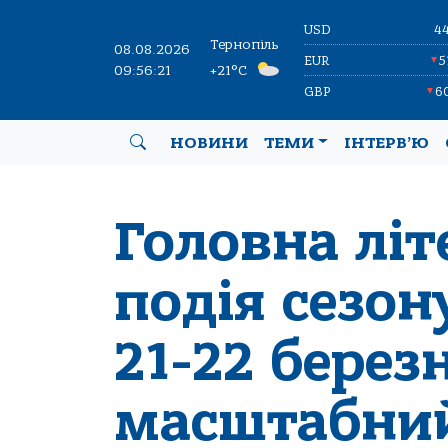
USD
4
Тернопіль
08.08.2026
EUR
5
▼
09:56:22
+21°C
GBP
6
▼
НОВИНИ
ТЕМИ
ІНТЕРВ’Ю
Головна лі
подія сезон
21-22 берез
масштабни