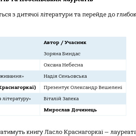
ся з дитячої літератури та перейде до глибо
Автор / Учасник
Зоряна Биндас
Оксана Небесна
иживання»
Надія Сеньовська
Краснагоркаї)
Презентує Олександр Вешелені
в літературу»
Віталій Запека
Мирослав Дочинець
ватимуть книгу Ласло Краснагоркаї — лауреат