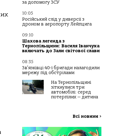
за допомогу ЗСУ
10:05
ких
Російський слід у диверсії з
дроном в аеропорту Лейпцига
09:10
Шахова легенда з
Тернопільщини: Василя Іванчука
включать до Зали світової слави
08:35
Зв’язківці 40-ї бригади налагодили
мережу під обстрілами
На Тернопільщині
зіткнулися три
автомобілі: серед
потерпілих — дитина
Всі новини
>
а