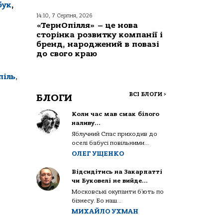
бук
,
14:10, 7 Серпня, 2026
«ТернОпілля» – це нова
сторінка розвитку компанії і
бренд, народжений в повазі
до свого краю
піль
,
ВСІ БЛОГИ
>
БЛОГИ
Коли час мав смак білого
наливу…
Яблучний Спас приходив до
оселі бабусі повільними...
ОЛЕГ УЩЕНКО
Відсидітись на Закарпатті
чи Буковелі не вийде…
Московські окупанти б’ють по
бізнесу. Бо наш...
МИХАЙЛО УХМАН