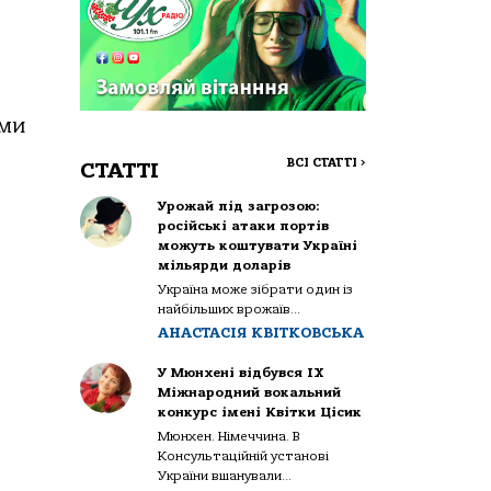
ими
ВСІ СТАТТІ
>
СТАТТІ
Урожай під загрозою:
російські атаки портів
можуть коштувати Україні
мільярди доларів
Україна може зібрати один із
найбільших врожаїв...
АНАСТАСІЯ КВІТКОВСЬКА
У Мюнхені відбувся IX
Міжнародний вокальний
конкурс імені Квітки Цісик
Мюнхен. Німеччина. В
Консультаційній установі
України вшанували...