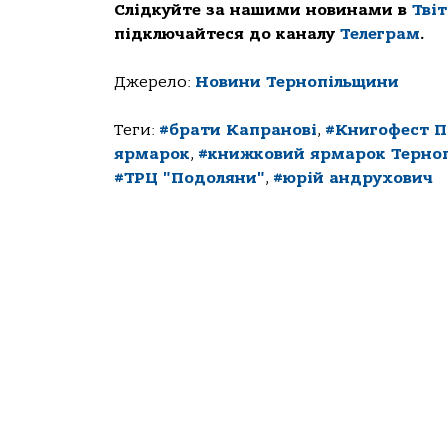
Слідкуйте за нашими новинами в
Тві
підключайтеся до каналу
Телеграм
.
Джерело:
Новини Тернопільщини
Теги:
#брати Капранові
,
#Книгофест 
ярмарок
,
#книжковий ярмарок Терноп
#ТРЦ "Подоляни"
,
#юрій андрухович