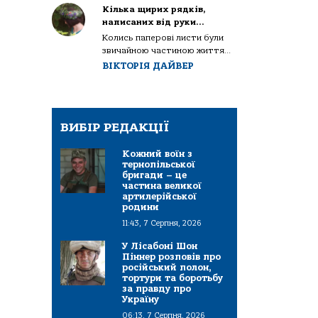
Кілька щирих рядків,
написаних від руки…
Колись паперові листи були
звичайною частиною життя...
ВІКТОРІЯ ДАЙВЕР
ВИБІР РЕДАКЦІЇ
Кожний воїн з
тернопільської
бригади – це
частина великої
артилерійської
родини
11:43, 7 Серпня, 2026
У Лісабоні Шон
Піннер розповів про
російський полон,
тортури та боротьбу
за правду про
Україну
06:13, 7 Серпня, 2026