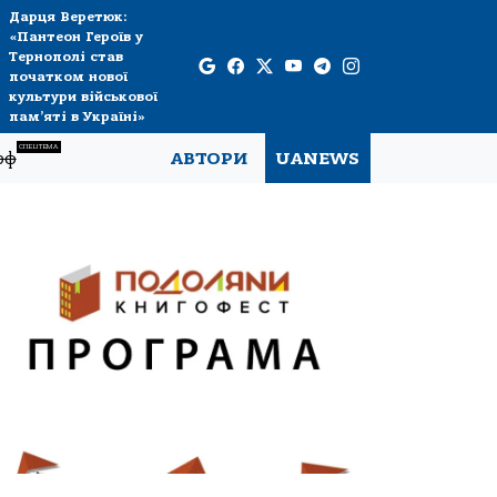
Дарця Веретюк:
«Пантеон Героїв у
Тернополі став
початком нової
культури військової
пам’яті в Україні»
СПЕЦТЕМА
рф
АВТОРИ
UANEWS