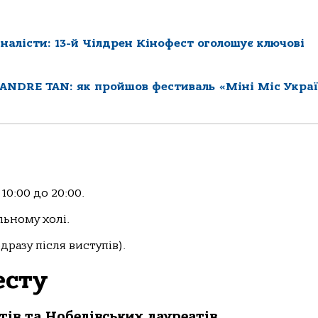
іналісти: 13-й Чілдрен Кінофест оголошує ключові
 ANDRE TAN: як пройшов фестиваль «Міні Міс Укра
0:00 до 20:00.
льному холі.
одразу після виступів).
есту
ттів та Нобелівських лауреатів