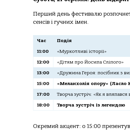
Перший день фестивалю розпочнеть
сенсів і гучних імен.
Час
Подія
11:00
«Муркотливі історії»
12:00
«Дітям про Йосипа Сліпого»
13:00
«Дружина Героя: посібник з в
15:00
«Меланхолія опору» (Ласло 
17:00
Творча зустріч: «Як я вляпався 
18:00
Творча зустріч із легендою
Окремий акцент: о 15:00 презенту