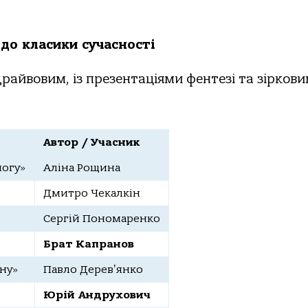
 до класики сучасності
райвовим, із презентаціями фентезі та зірков
Автор / Учасник
могу»
Аліна Рощина
Дмитро Чекалкін
Сергій Пономаренко
Брат Капранов
ену»
Павло Деревʼянко
Юрій Андрухович