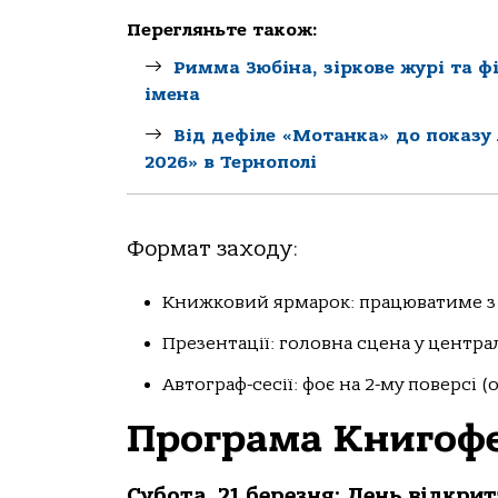
Перегляньте також:
Римма Зюбіна, зіркове журі та ф
імена
Від дефіле «Мотанка» до показу
2026» в Тернополі
Формат заходу:
Книжковий ярмарок: працюватиме з 1
Презентації: головна сцена у центра
Автограф-сесії: фоє на 2-му поверсі (
Програма Книгоф
Субота, 21 березня: День відкри