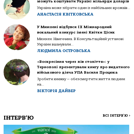
можуть коштувати Україні мільярди доларів
Україна може зібрати один із найбільших врожаїв...
АНАСТАСІЯ КВІТКОВСЬКА
У Мюнхені відбувся IX Міжнародний
вокальний конкурс імені Квітки Цісик
Мюнхен. Німеччина. В Консультаційній установі
України вшанували...
ЛЮДМИЛА ОСТРОВСЬКА
«Воскресіння через пів століття»: у
Тернополі презентували книгу про видатного
військового діяча УПА Василя Процюка
Зробити книжку — обезсмертити життя людини
на...
ВІКТОРІЯ ДАЙВЕР
ВСІ ІНТЕРВ'Ю
>
ІНТЕРВ'Ю