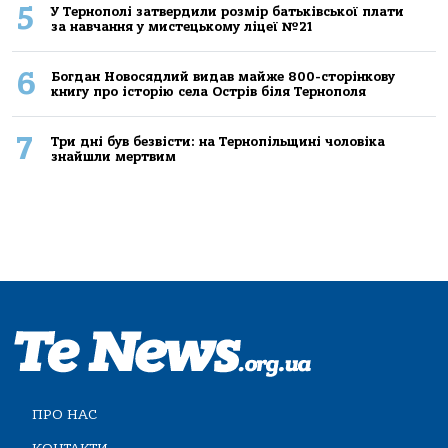
5
У Тернополі затвердили розмір батьківської плати
за навчання у мистецькому ліцеї №21
6
Богдан Новосядлий видав майже 800-сторінкову
книгу про історію села Острів біля Тернополя
7
Три дні був безвісти: на Тернопільщині чоловіка
знайшли мертвим
ПРО НАС