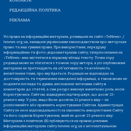
КОНТАКТИ
РЕДАКЦІЙНА ПОЛІТИКА
РЕКЛАМА
Усі права на інформаційні матеріали, розміщені на сайті «TeNews» /
tenews.org.ua, захищені українським законодавством про авторське
право та інші суміжні права. При використанні, передруку
інформаційних та фото-,відеоматеріалів сайту, гіперпосилання на
«TeNews» має міститися в першому абзаці тексту. Точка зору
редакції може не збігатися з точкою зору автора, а усі опубліковані
матеріали не претендують на об'єктивність та всебічність
висвітлення теми, про яку йдеться. Редакція не відповідає за
достовірність та тлумачення наведеної інформації, а також може не
поділяти погляди та думки, висловлені читачами сайту в
коментарях до статей, а сам ресурс виконує винятково роль носія.
Користуючись Сайтом, відвідувач підтверджує, що досяг 21-
річного віку. У разі, якщо Ви не досягли 21-річного віку — не
розпочинайте або припиніть користування Сайтом. Адміністрація
Сайту не несе відповідальності за законність використання Сайту
та його сервісів Користувачем, який не досяг 21-річного віку.
Матеріали з поміткою (R) публікуються на правах реклами.
Інформаційні матеріали сайту tenews.org.ua є інтелектуальною