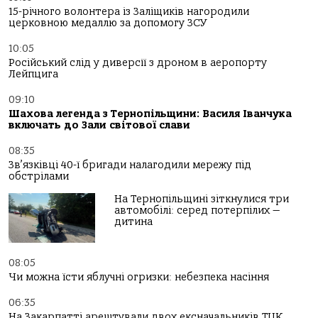
15-річного волонтера із Заліщиків нагородили
церковною медаллю за допомогу ЗСУ
10:05
Російський слід у диверсії з дроном в аеропорту
Лейпцига
09:10
Шахова легенда з Тернопільщини: Василя Іванчука
включать до Зали світової слави
08:35
Зв’язківці 40-ї бригади налагодили мережу під
обстрілами
На Тернопільщині зіткнулися три
автомобілі: серед потерпілих —
дитина
08:05
Чи можна їсти яблучні огризки: небезпека насіння
06:35
На Закарпатті арештували двох ексначальників ТЦК