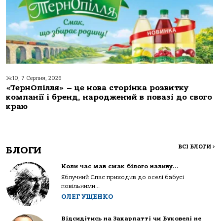
14:10, 7 Серпня, 2026
«ТернОпілля» – це нова сторінка розвитку
компанії і бренд, народжений в повазі до свого
краю
ВСІ БЛОГИ
>
БЛОГИ
Коли час мав смак білого наливу…
Яблучний Спас приходив до оселі бабусі
повільними...
ОЛЕГ УЩЕНКО
Відсидітись на Закарпатті чи Буковелі не