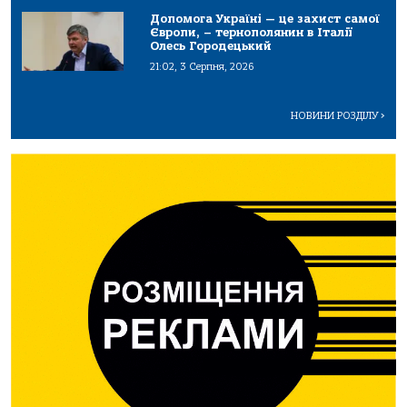
Допомога Україні — це захист самої
Європи, – тернополянин в Італії
Олесь Городецький
21:02, 3 Серпня, 2026
НОВИНИ РОЗДІЛУ
>