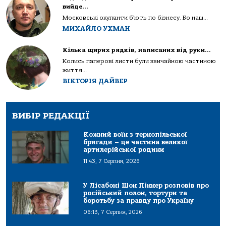
вийде…
Московські окупанти б’ють по бізнесу. Бо наш...
МИХАЙЛО УХМАН
Кілька щирих рядків, написаних від руки…
Колись паперові листи були звичайною частиною
життя...
ВІКТОРІЯ ДАЙВЕР
ВИБІР РЕДАКЦІЇ
Кожний воїн з тернопільської
бригади – це частина великої
артилерійської родини
11:43, 7 Серпня, 2026
У Лісабоні Шон Піннер розповів про
російський полон, тортури та
боротьбу за правду про Україну
06:13, 7 Серпня, 2026