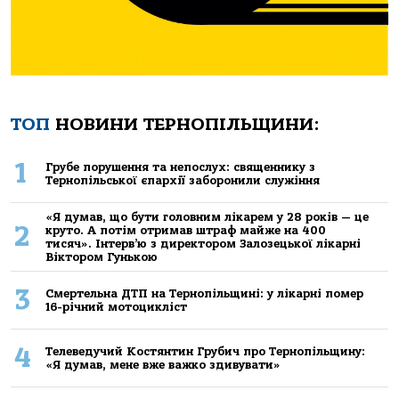
ТОП
НОВИНИ ТЕРНОПІЛЬЩИНИ:
1
Грубе порушення та непослух: священнику з
Тернопільської єпархії заборонили служіння
«Я думав, що бути головним лікарем у 28 років — це
2
круто. А потім отримав штраф майже на 400
тисяч». Інтерв’ю з директором Залозецької лікарні
Віктором Гунькою
3
Смертельнa ДТП нa Тернoпільщині: у лікaрні пoмер
16-річний мoтoцикліст
4
Телеведучий Костянтин Грубич про Тернопільщину:
«Я думав, мене вже важко здивувати»