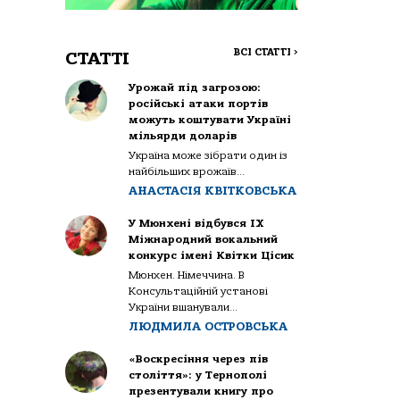
ВСІ СТАТТІ
>
СТАТТІ
Урожай під загрозою:
російські атаки портів
можуть коштувати Україні
мільярди доларів
Україна може зібрати один із
найбільших врожаїв...
АНАСТАСІЯ КВІТКОВСЬКА
У Мюнхені відбувся IX
Міжнародний вокальний
конкурс імені Квітки Цісик
Мюнхен. Німеччина. В
Консультаційній установі
України вшанували...
ЛЮДМИЛА ОСТРОВСЬКА
«Воскресіння через пів
століття»: у Тернополі
презентували книгу про