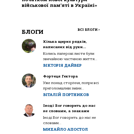
військової пам’яті в Україні»
ВСІ БЛОГИ
>
БЛОГИ
Кілька щирих рядків,
написаних від руки…
Колись паперові листи були
звичайною частиною життя...
ВІКТОРІЯ ДАЙВЕР
Фортеця Гектора
Уже понад сторіччя, попри всі
приголомшливі зміни...
ВІТАЛІЙ ПОРТНИКОВ
Іноді Бог говорить до нас
не словами, а знаками
Іноді Бог говорить до нас не
словами...
МИХАЙЛО АПОСТОЛ