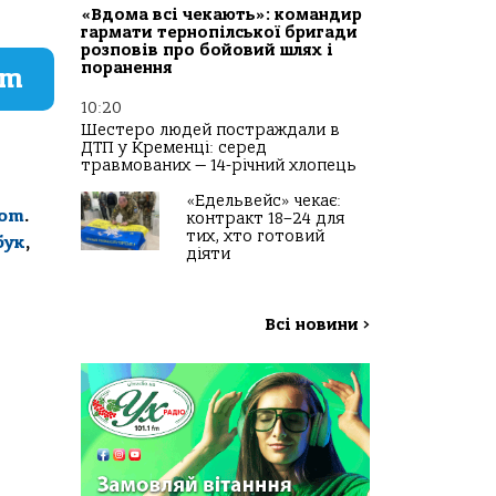
«Вдома всі чекають»: командир
гармати тернопілської бригади
розповів про бойовий шлях і
поранення
am
10:20
Шестеро людей постраждали в
ДТП у Кременці: серед
травмованих — 14-річний хлопець
«Едельвейс» чекає:
com
.
контракт 18–24 для
тих, хто готовий
бук
,
діяти
Всі новини
>