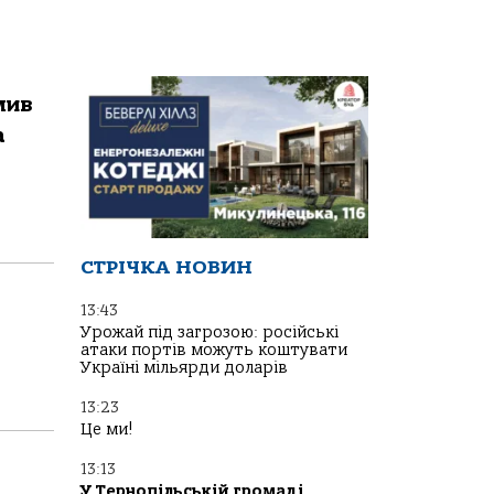
мив
а
СТРІЧКА НОВИН
13:43
Урожай під загрозою: російські
атаки портів можуть коштувати
Україні мільярди доларів
13:23
Це ми!
13:13
У Тернопільській громаді