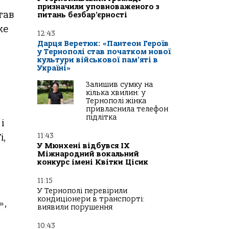
призначили уповноваженого з
тав
питань безбар’єрності
же
12:43
Дарця Веретюк: «Пантеон Героїв
у Тернополі став початком нової
культури військової пам’яті в
Україні»
Залишив сумку на
кілька хвилин: у
Тернополі жінка
привласнила телефон
підлітка
і
11:43
і,
У Мюнхені відбувся IX
Міжнародний вокальний
конкурс імені Квітки Цісик
11:15
У Тернополі перевірили
кондиціонери в транспорті:
»,
виявили порушення
10:43