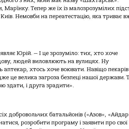
одного з них, який має назву «Шахтарськ».
, Мар’їнку. Тепер же їх iз малозрозумілих підс
а Київ. Немовби на переатестацію, яка триває в
являє Юрій. — І це зрозуміло: тих, хто хоче
дову, людей виловлюють на вулицях. Ну
ь аптекар, хтось хоче воювати. Навіщо пекарів 
же це велика загроза безпеці нашої держави. Т
ою здати, і друга зрадити».
сіх добровольчих батальйонів («Азов», «Айдар
днатися, розробити програму і заявити про свої