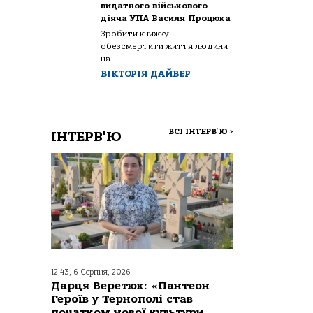
видатного військового
діяча УПА Василя Процюка
Зробити книжку —
обезсмертити життя людини
на...
ВІКТОРІЯ ДАЙВЕР
ВСІ ІНТЕРВ'Ю
>
ІНТЕРВ'Ю
12:43, 6 Серпня, 2026
Дарця Веретюк: «Пантеон
Героїв у Тернополі став
початком нової культури