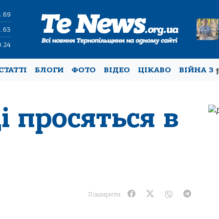
4.69
1.63
0.24
СТАТТІ
БЛОГИ
ФОТО
ВІДЕО
ЦІКАВО
ВІЙНА З
і просяться в
Поширити: