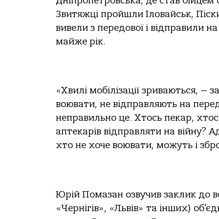
Дніпропетровська, де став бійцем 
Звитяжці пройшли Іловайськ, Піски
вивели з передової і відправили н
майже рік.
«Хвилі мобілізації зриваються, — за
воювати, не відправляють на пере
неправильно це. Хтось пекар, хтос
аптекарів відправляти на війну? Ад
хто не хоче воювати, можуть і збр
Юрій Помазан озвучив заклик до в
«Чернігів», «Львів» та інших) об’є