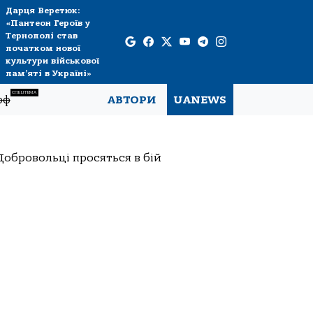
Дарця Веретюк:
«Пантеон Героїв у
Тернополі став
початком нової
культури військової
пам’яті в Україні»
СПЕЦТЕМА
рф
АВТОРИ
UANEWS