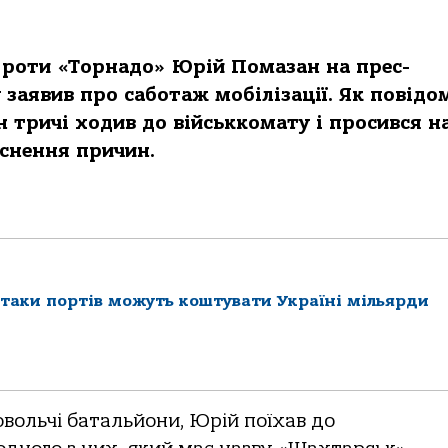
 роти «Торнадо» Юрій Помазан на прес-
 заявив про саботаж мобілізації. Як повідо
ін тричі ходив до військкомату і просився н
яснення причин.
атаки портів можуть коштувати Україні мільярди
вольчі батальйони, Юрій поїхав до