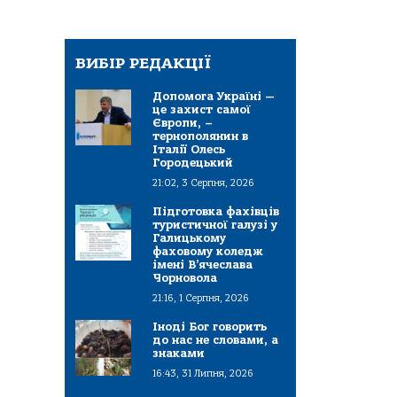
ВИБІР РЕДАКЦІЇ
Допомога Україні —
це захист самої
Європи, –
тернополянин в
Італії Олесь
Городецький
21:02, 3 Серпня, 2026
Підготовка фахівців
туристичної галузі у
Галицькому
фаховому коледж
імені В’ячеслава
Чорновола
21:16, 1 Серпня, 2026
Іноді Бог говорить
до нас не словами, а
знаками
16:43, 31 Липня, 2026