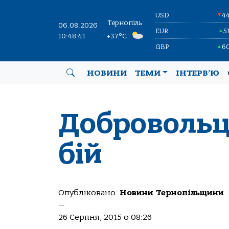
USD
4
▼
Тернопіль
06.08.2026
EUR
5
▲
10:48:42
+37°C
GBP
6
▲
НОВИНИ
ТЕМИ
ІНТЕРВ’Ю
Добровольц
бій
Опубліковано:
Новини Тернопільщини
—
26 Серпня, 2015 о 08:26