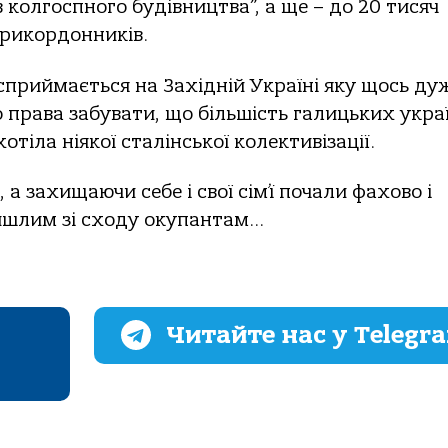
 колгоспного будівництва”, а ще – до 20 тисяч
 прикордонників.
” сприймається на Західній Україні яку щось ду
о права забувати, що більшість галицьких укра
отіла ніякої сталінської колективізації.
 а захищаючи себе і свої сім’ї почали фахово і
йшлим зі сходу окупантам…
Читайте нас у Telegr