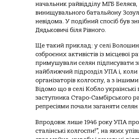
начальник райвідділу МГБ Беляєв
винищувального батальйону Зозулю
невідома. У подібний спосіб був з
Дядьковичі біля Рівного.
Ще такий приклад: у селі Волошин
озброєних активістів із місцевої 
примушували селян підписувати за
найближчий підрозділ УПА і, коли 
організаторів колгоспу, а з іншими
Відомо що в селі Кобло українські
заступника Старо-Самбірського райв
репресіями почали заганяти селян 
Впродовж лише 1946 року УПА прове
сталінські колгоспи!”, на яких упі