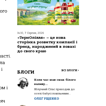
ого
14:10, 7 Серпня, 2026
«ТернОпілля» – це нова
сторінка розвитку компанії і
бренд, народжений в повазі
до свого краю
асті.
ела
і
ВСІ БЛОГИ
>
БЛОГИ
Коли час мав смак білого
наливу…
ом і
Яблучний Спас приходив до
оселі бабусі повільними...
ОЛЕГ УЩЕНКО
сяч