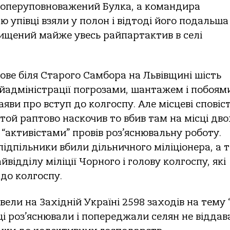
, оперуповноважений Булка, а командира
 упівці взяли у полон і відтоді його подальша
нищений майже увесь райпартактив в селі
ове біля Старого Самбора на Львівщині шість
райадміністрації погрозами, шантажем і побоям
яви про вступ до колгоспу. Але місцеві сповіс
той раптово наскочив то вбив там на місці дво
 “активістами” провів роз’яснювальну роботу.
 підпільники вбили дільничного міліціонера, а 
ідділу міліції Чорного і голову колгоспу, які
до колгоспу.
ли на Західній Україні 2598 заходів на тему 
вці роз’яснювали і попереджали селян не віддав