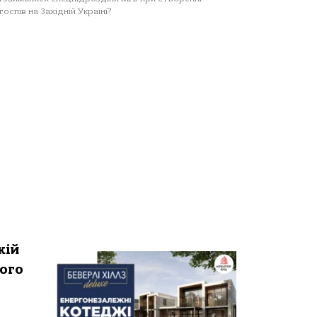
госпів на Західній Україні?
кій
ого