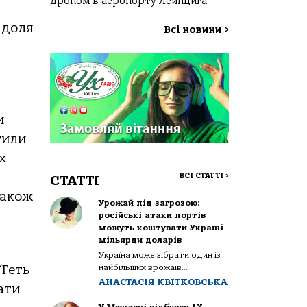
дроном в аеропорту Лейпцига
 доля
Всі новини
>
и
тили
х
ВСІ СТАТТІ
>
СТАТТІ
також
Урожай під загрозою:
російські атаки портів
можуть коштувати Україні
мільярди доларів
Україна може зібрати один із
найбільших врожаїв...
“Геть
АНАСТАСІЯ КВІТКОВСЬКА
ати
У Мюнхені відбувся IX