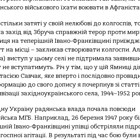
ського військового їхати воювати в Афганіста
стільки затяті у своїй нелюбові до колгоспів, т
а захід від Збруча справжній терор проти мир
иця на теперішній Івано-Франківщині приїждж
т на місці – закликав створювати колгоспи. Ал
а) виступ у цьому селі не підтримала заявивш
не вступатимуть. Річ у тім, що у цій Ямниці ді
астасією Савчак, яке вперто і послідовно провад
ормацію до свого допису я почерпнув зі статті
ізації західноукраїнського села, 1944–1952 ро
дну Україну радянська влада почала повсюди
ійська МГБ. Наприклад, 26 березня 1947 року б
ішній Івано-Франківщині упівці обстріляли підр
оспної агітації. В результаті під час бою були 