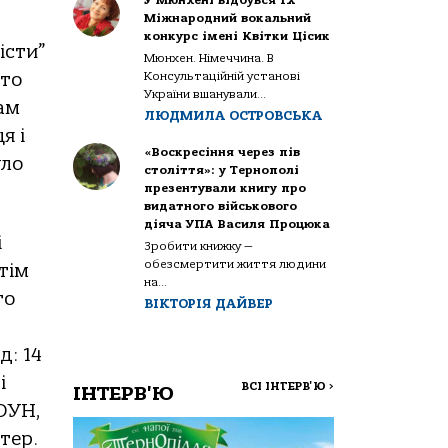
Міжнародний вокальний
конкурс імені Квітки Цісик
істи”
Мюнхен. Німеччина. В
Консультаційній установі
сто
України вшанували...
ам
ЛЮДМИЛА ОСТРОВСЬКА
я і
«Воскресіння через пів
уло
століття»: у Тернополі
презентували книгу про
видатного військового
діяча УПА Василя Процюка
і
Зробити книжку —
обезсмертити життя людини
тім
на...
го
ВІКТОРІЯ ДАЙВЕР
: 14
і
ВСІ ІНТЕРВ'Ю
>
ІНТЕРВ'Ю
 ОУН,
тер.