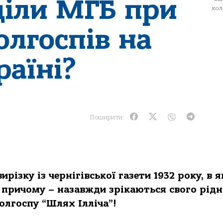
діли МГБ при
кол
олгоспів на
раїні?
Поширити:
ирізку із чернігівської газети 1932 року, в я
 причому – назавжди зрікаються свого рідн
колгоспу “Шлях Ілліча”!