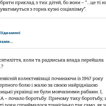
 брати приклад з тих дітей, бо вони – “…це ті н
атимуться з горна кузні соціялізму”.
 Підкамені
 нами…
есятиліття, коли та радянська влада перейшла
.?
езвісній колективізації починаючи із 1947 року
терпного болю і жалю за своєю найріднішою
ицькі українці не були мовчазними рабами. І,
ПА – почало боротьбу. Причому таку боротьбу,
ті роки сприймалося точнісінько так само, як 