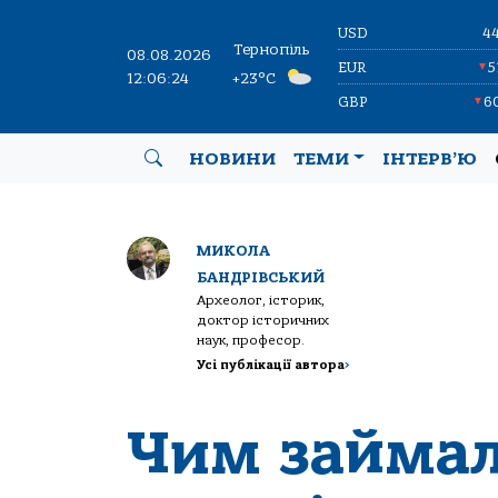
USD
4
Тернопіль
08.08.2026
EUR
5
▼
12:06:24
+23°C
GBP
6
▼
НОВИНИ
ТЕМИ
ІНТЕРВ’Ю
МИКОЛА
БАНДРІВСЬКИЙ
Археолог, історик,
доктор історичних
наук, професор.
Усі публікації автора
>
Чим займа