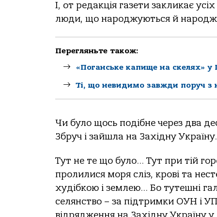
І, от редакція газети закликає усіх
люди, що народжуються й народжув
Перегляньте також:
«Поганське капище на скелях» у
Ті, що невидимо завжди поруч з
Чи було щось подібне через два д
Збруч і зайшла на Західну Україну.
Тут не те що було… Тут при тій гор
пролилися моря сліз, крові та нес
худібкою і землею… Бо тутешні гал
селянство – за підтримки ОУН і У
відрядження на Західну Україну у 