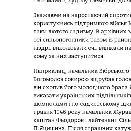
своє майно, худобу і земельні діл
Зважаючи на наростаючий спротив к
користуючись підтримкою військ М
таки лютого садизму. В архівних 
оті синьопогонники разом із район
ніздрі, виколювали очі, випікали н
кому за них заступитися.
Наприклад, начальник Бібрського р
Богомолов сокирою відрубав голов
він схопив його молодшого брата 
виказати українських підпільників
шомполами і по-садистському щип
травня 1946 року начальник Журав
капітан Фьодоров і лейтенант Сіль
П.Яцишина. Після страшних катуван