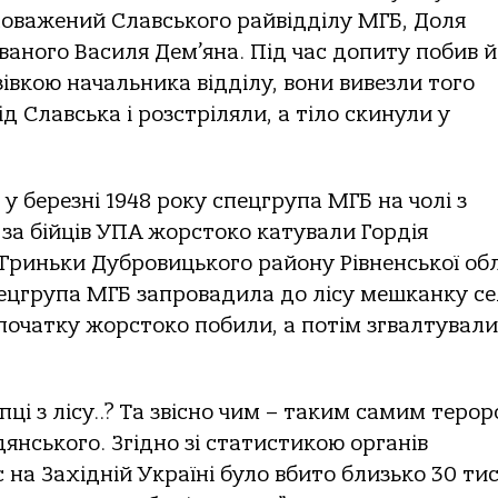
оважений Славського райвідділу МГБ, Доля
ваного Василя Дем’яна. Під час допиту побив й
зівкою начальника відділу, вони вивезли того
д Славська і розстріляли, а тіло скинули у
, у березні 1948 року спецгрупа МГБ на чолі з
за бійців УПА жорстоко катували Гордія
 Гриньки Дубровицького району Рівненської обл
спецгрупа МГБ запровадила до лісу мешканку с
початку жорстоко побили, а потім згвалтували 
ці з лісу..? Та звісно чим – таким самим терор
нського. Згідно зі статистикою органів
на Західній Україні було вбито близько 30 ти