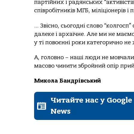
партійних і радянських “активістів
співробітників МГБ, міліціонерів і
… Звісно, сьогодні слово “колгосп
далеке і архаїчне. Але ми не маєм
у ті повоєнні роки категорично не х
А, головно – наші люди не мовчали,
масово чинити збройний опір при
Микола Бандрівський
Читайте нас у Google
News