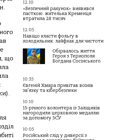
12:10
н.
«Безпечний рахунок» виявився
пасткою: жителька Кременця
втратила 28 тисяч
о
12:05
ного
Навіщо класти фольгу в
ав
холодильник: лайфхак для чистоти
е
Обірвалось життя
Героя з Тернополя
и, що
Богдана Сосінського
яла
ила
10:35
:
Євгеній Хмара привітав воїнів
зв’язку та кібербезпеки
ки).
10:10
15-річного волонтера із Заліщиків
нагородили церковною медаллю
іля
за допомогу ЗСУ
озділ
10:05
вбиті
Російський слід у диверсії з