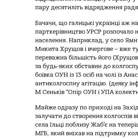
пару десятиліть відрядження радян
Бачачи, що галицькі українці аж на
парткерівництво УРСР розпочало н
населення. Наприклад, у село Ямн
Микита Хрущов і вчергове – вже ту
переважна більшість його (Хрущов
за будь-яких обставин до колгоспу 
боївка ОУН із 13 осіб на чолі із Ан
антиколгоспну агітацію. (деяку інф
М.Сеньків “Опір ОУН і УПА колектив
Майже одразу по приході на Захі
залучати до створення колгоспів в
села Ільці поблизу Жаб’є на тепер
МГБ, який виїхав на підтримку колг