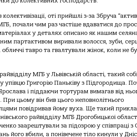
янки до колективних господарств.
олективізації, оті прийшлі з-за Збруча “актив
ГБ, почали чим раз частіше вдаватися до про
матеріалах у деталях описано як нашим селян
ним партактивом виривали волосся, зуби, серц
а обличчі тавро та гвалтували жінок, коли не б
айвідділу МГБ у Львівській області, такий соб
у упівцю Григорію Паньківу з Підгородища. По
Ярослава і піддаючи тортурам вимагав від ньо
. При цьому він бив цього неповнолітнього
цями повідривав йому вуха. Ще такий приклад
нівського райвідділу МГБ Дрогобицької област
ченко заарештували за підозрою у співпраці з
ь його вбили, а понівечене тіло кинули у Дніс