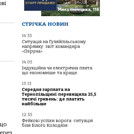
ові
СТРІЧКА НОВИН
14:35
Ситуація на Гуляйпільському
напрямку: звіт командира
«Перуна»
14:05
Індукційна чи електрична плита:
що економніше та краще
13:13
Середня зарплата на
Тернопільщині перевищила 25,5
тисячі гривень: де платять
найбільше
12:35
Фейкові успіхи ворога: ситуація
 що
біля Білого Колодязя
через