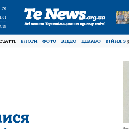
4.76
1.61
0.19
СТАТТІ
БЛОГИ
ФОТО
ВІДЕО
ЦІКАВО
ВІЙНА З
лися
Чим