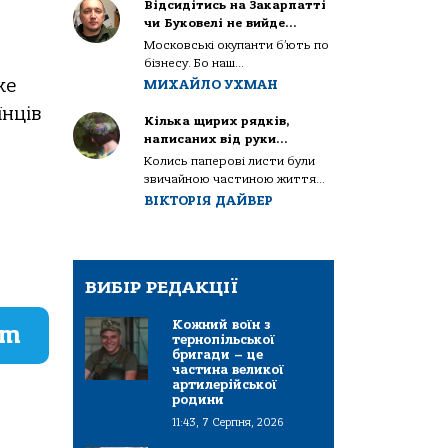
Відсидітись на Закарпатті
чи Буковелі не вийде…
Московські окупанти б’ють по
бізнесу. Бо наш...
же
МИХАЙЛО УХМАН
їнців
Кілька щирих рядків,
написаних від руки…
Колись паперові листи були
звичайною частиною життя...
ВІКТОРІЯ ДАЙВЕР
ВИБІР РЕДАКЦІЇ
Кожний воїн з
am
тернопільської
бригади – це
частина великої
артилерійської
родини
11:43, 7 Серпня, 2026