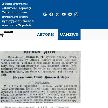
Дарця Веретюк:
«Пантеон Героїв у
Тернополі став
початком нової
культури військової
пам’яті в Україні»
СПЕЦТЕМА
рф
АВТОРИ
UANEWS
 займалися спецпідрозділи МГБ при створенні