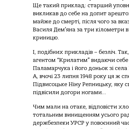
Ще такий приклад: старший уповн
викликав до себе на допит арешто
майже до смерті, після чого за вка
Василя Дем’яна за три кілометри ві
криницю.
І, подібних прикладів – безліч. Так
агентом “Крилатим” видаючи себе 
Паламарчука і його доньок зі села
А, вчочі 23 липня 1948 року ця ж 
Підвисоцьке Ніну Репницьку, яку с
підвісили догори ногами…
Чим мали на отаке, відповісти хлоп
тотальним винищенням усього радя
держбезпеки УРСР у повоєнний час 