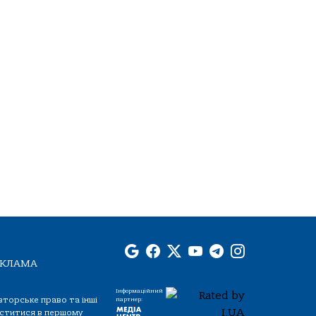
ЕКЛАМА
Інформаційний
вторське право та інші
партнер:
міститися в першому