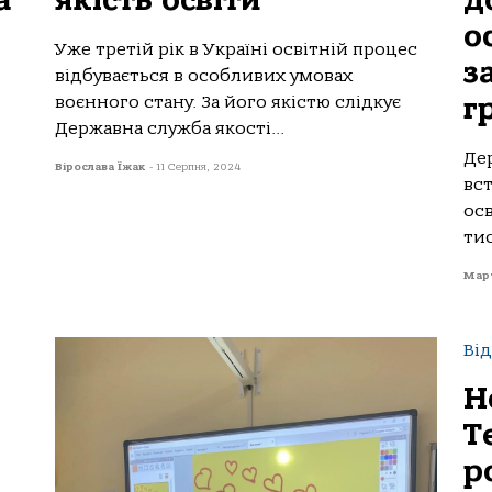
а
якість освіти
д
о
Уже третій рік в Україні освітній процес
з
відбувається в особливих умовах
г
воєнного стану. За його якістю слідкує
Державна служба якості...
Де
Вірослава Їжак
-
11 Серпня, 2024
вс
осв
тис
Мар
Від
Н
Т
р