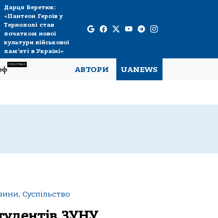
Дарця Веретюк:
«Пантеон Героїв у
Тернополі став
початком нової
культури військової
пам’яті в Україні»
СПЕЦТЕМА
рф
АВТОРИ
UANEWS
вини, Суспільство
тудентів ЗУНУ