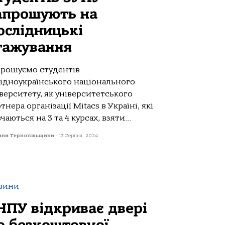
апрошують на
ослідницькі
тажування
прошуємо студентів
хідноукраїнського національного
верситету, як університетського
тнера організації Mitacs в Україні, які
чаються на 3 та 4 курсах, взяти...
ини Тернопільщини
-
13 Серпня, 2024
вини
НПУ відкриває двері