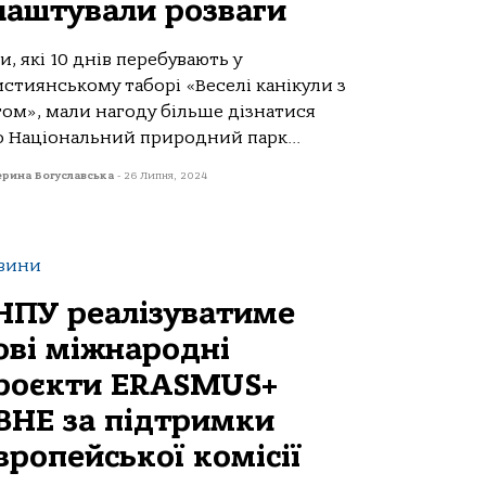
лаштували розваги
и, які 10 днів перебувають у
стиянському таборі «Веселі канікули з
гом», мали нагоду більше дізнатися
о Національний природний парк...
рина Богуславська
-
26 Липня, 2024
вини
НПУ реалізуватиме
ові міжнародні
роєкти ERASMUS+
BHE за підтримки
вропейської комісії