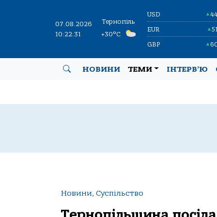
USD
4
▲
Тернопіль
07.08.2026
EUR
5
▲
10:22:32
+30°C
GBP
6
▲
НОВИНИ
ТЕМИ
ІНТЕРВ’Ю
Новини, Суспільство
Тернопільщина посіла