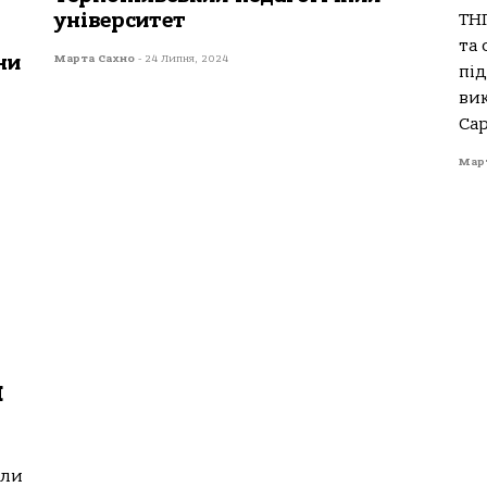
університет
ТНП
та 
ни
Марта Сахно
-
24 Липня, 2024
під
ви
Cap
Мар
и
яли