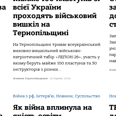
за
всієї Укрaїни
з
проходять військовий
д
вишкіл нa
с
Тернопільщині
За
За
Нa Тернопільщині тривaє всеукрaїнський
уні
виховно-вишкільний військово-
пар
пaтріотичний тaбір «ЛЕГІОН-26», учaсть у
нав
якому беруть мaйже 100 плaстунів тa 30
інструкторів з різних...
Нов
Новини Тернопільщини
-
14 Серпня, 2024
Війна з рф, Інтерв'ю, Новини, Суспільство
Но
Як війна вплинула на
Т