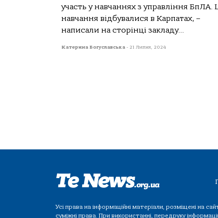
участь у навчаннях з управління БпЛА. 
навчання відбувалися в Карпатах, –
написали на сторінці закладу...
Катерина Богуславська
-
21 Липня, 2024
Усі права на інформаційні матеріали, розміщені на са
суміжні права. При використанні, передруку інформац