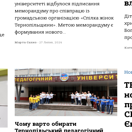
в
університеті відбулося підписання
меморандуму про співпрацю із
Діт
громадською організацією «Спілка жінок
хри
Тернопільщини». Метою меморандуму є
Бо
формування нового...
це
пр
Марта Сахно
-
27 Липня, 2024
Кате
Но
Т
н
п
C
Є
Чому варто обирати
Тернопільський педагогічний