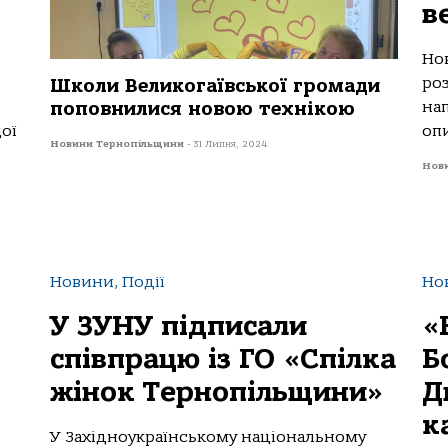
в
Но
роз
Школи Великогаївської громади
поповнилися новою технікою
на
ої
опи
Новини Тернопільщини
-
31 Липня, 2024
Нов
Новини, Події
Но
У ЗУНУ підписали
«
співпрацю із ГО «Спілка
Б
жінок Тернопільщини»
Д
к
У Західноукраїнському національному