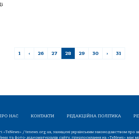
Ці
1
‹
26
27
28
29
30
›
31
ПРО НАС
КОНТАКТИ
РЕДАКЦІЙНА ПОЛІТИКА
Р
йті «TeNews» / tenews.org.ua, захищені українським законодавством про а
ійних та фото-,відеоматеріалів сайту, гіперпосилання на «TeNews» має 