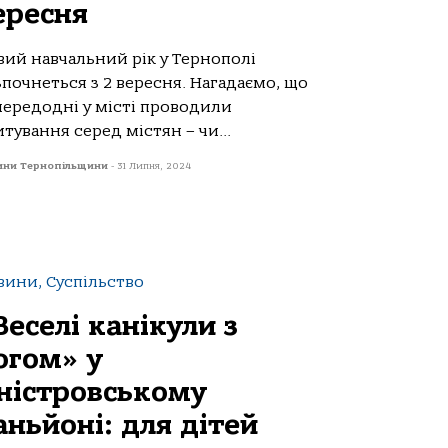
ересня
вий навчальний рік у Тернополі
почнеться з 2 вересня. Нагадаємо, що
передодні у місті проводили
тування серед містян – чи...
ини Тернопільщини
-
31 Липня, 2024
вини, Суспільство
Веселі канікули з
огом» у
ністровському
аньйоні: для дітей