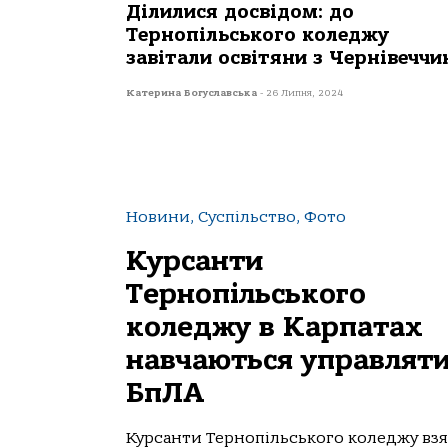
Ділилися досвідом: до
Тернопільського коледжу
завітали освітяни з Чернівеччи
Катерина Богуславська
-
26 Липня, 2024
Новини, Суспільство, Фото
Курсанти
Тернопільського
коледжу в Карпатах
навчаються управлят
БпЛА
Курсанти Тернопільського коледжу вз