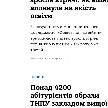
зросла втричі: як війн
вплинула на якість
освіти
За результатами моніторингового
дослідження «Освіта під час війни»
тривожність у дітей зросла втричі
порівняно із лютим 2022 року. Уже
третій...
Марта Сахно
-
13 Серпня, 2024
Новини
Понад 4200
абітурієнтів обрали
ТНПУ закладом вищої