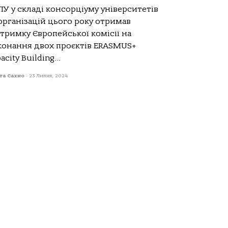
У у складі консорціуму університетів
організацій цього року отримав
тримку Європейської комісії на
конання двох проєктів ERASMUS+
acity Building...
та Сахно
-
23 Липня, 2024