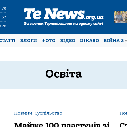
4.76
1.67
0.28
СТАТТІ
БЛОГИ
ФОТО
ВІДЕО
ЦІКАВО
ВІЙНА З
Освіта
Новини, Суспільство
Но
Мaйже 100 плaстунів зі
С