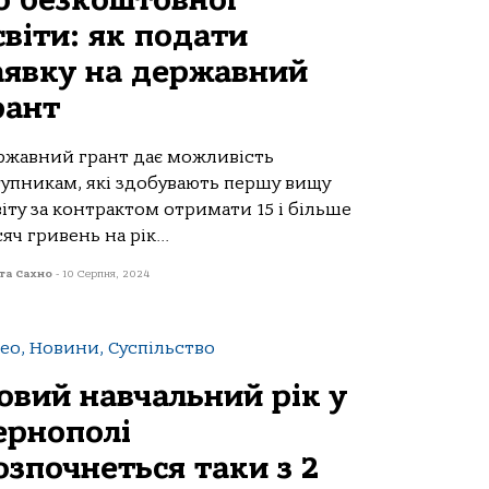
о безкоштовної
світи: як подати
аявку на державний
рант
ржавний грант дає можливість
тупникам, які здобувають першу вищу
іту за контрактом отримати 15 і більше
яч гривень на рік...
та Сахно
-
10 Серпня, 2024
ео, Новини, Суспільство
овий навчальний рік у
ернополі
озпочнеться таки з 2