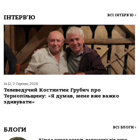
ВСІ ІНТЕРВ'Ю
>
ІНТЕРВ'Ю
14:12, 2 Серпня, 2026
Телеведучий Костянтин Грубич про
Тернопільщину: «Я думав, мене вже важко
здивувати»
ВСІ БЛОГИ
>
БЛОГИ
Кілька щирих рядків, написаних від руки…