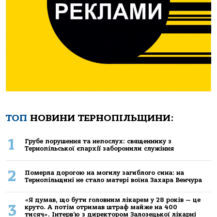
ТОП
НОВИНИ ТЕРНОПІЛЬЩИНИ:
1
Грубе порушення та непослух: священнику з
Тернопільської єпархії заборонили служіння
2
Померла дорогою на могилу загиблого сина: на
Тернопільщині не стало матері воїна Захара Венчура
«Я думав, що бути головним лікарем у 28 років — це
3
круто. А потім отримав штраф майже на 400
тисяч». Інтерв’ю з директором Залозецької лікарні