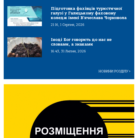
Підготовка фахівців туристичної
галузі у Галицькому фаховому
коледж імені В’ячеслава Чорновола
21:16, 1 Серпня, 2026
Іноді Бог говорить до нас не
словами, а знаками
16:43, 31 Липня, 2026
НОВИНИ РОЗДІЛУ
>