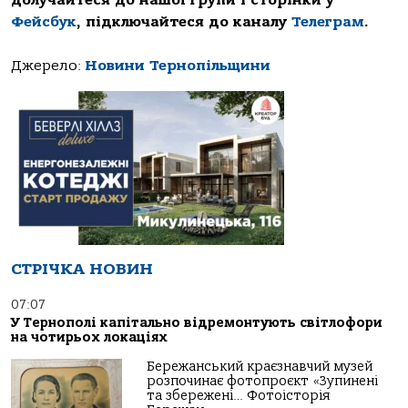
долучайтеся до нашої групи і сторінки у
Фейсбук
, підключайтеся до каналу
Телеграм
.
Джерело:
Новини Тернопільщини
СТРІЧКА НОВИН
07:07
У Тернополі капітально відремонтують світлофори
на чотирьох локаціях
Бережанський краєзнавчий музей
розпочинає фотопроєкт «Зупинені
та збережені… Фотоісторія