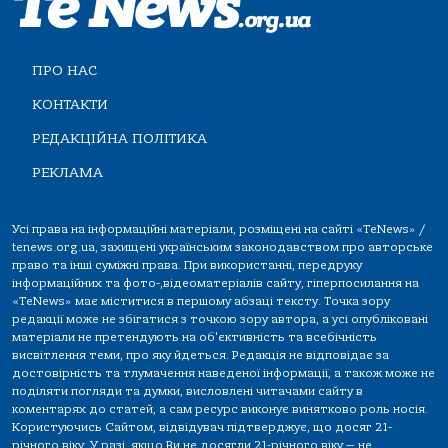
ПРО НАС
КОНТАКТИ
РЕДАКЦІЙНА ПОЛІТИКА
РЕКЛАМА
Усі права на інформаційні матеріали, розміщені на сайті «TeNews» /
tenews.org.ua, захищені українським законодавством про авторське
право та інші суміжні права. При використанні, передруку
інформаційних та фото-,відеоматеріалів сайту, гіперпосилання на
«TeNews» має міститися в першому абзаці тексту. Точка зору
редакції може не збігатися з точкою зору автора, а усі опубліковані
матеріали не претендують на об'єктивність та всебічність
висвітлення теми, про яку йдеться. Редакція не відповідає за
достовірність та тлумачення наведеної інформації, а також може не
поділяти погляди та думки, висловлені читачами сайту в
коментарях до статей, а сам ресурс виконує винятково роль носія.
Користуючись Сайтом, відвідувач підтверджує, що досяг 21-
річного віку. У разі, якщо Ви не досягли 21-річного віку — не