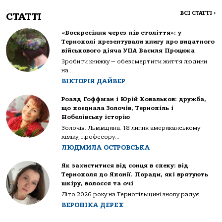
ВСІ СТАТТІ
>
СТАТТІ
«Воскресіння через пів століття»: у
Тернополі презентували книгу про видатного
військового діяча УПА Василя Процюка
Зробити книжку — обезсмертити життя людини
на...
ВІКТОРІЯ ДАЙВЕР
Роалд Гоффман і Юрій Ковальков: дружба,
що поєднала Золочів, Тернопіль і
Нобелівську історію
Золочів. Львівщина. 18 липня американському
хіміку, професору...
ЛЮДМИЛА ОСТРОВСЬКА
Як захиститися від сонця в спеку: від
Тернополя до Японії. Поради, які врятують
шкіру, волосся та очі
Літо 2026 року на Тернопільщині знову радує...
ВЕРОНІКА ДЕРЕХ