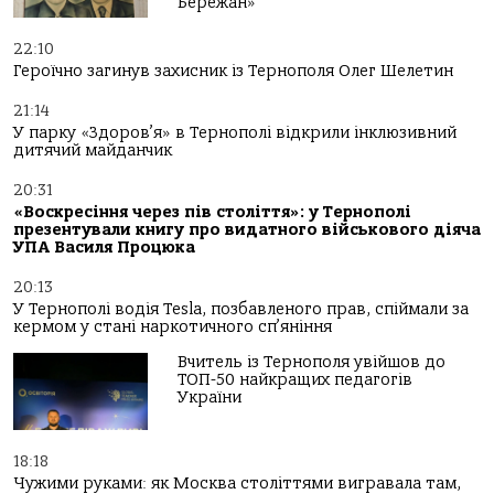
Бережан»
22:10
Героїчно загинув захисник із Тернополя Олег Шелетин
21:14
У парку «Здоров’я» в Тернополі відкрили інклюзивний
дитячий майданчик
20:31
«Воскресіння через пів століття»: у Тернополі
презентували книгу про видатного військового діяча
УПА Василя Процюка
20:13
У Тернополі водія Tesla, позбавленого прав, спіймали за
кермом у стані наркотичного сп’яніння
Вчитель із Тернополя увійшов до
ТОП-50 найкращих педагогів
України
18:18
Чужими руками: як Москва століттями вигравала там,