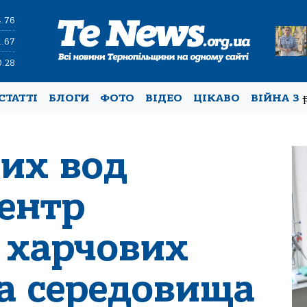
4.76
1.67
0.28
СТАТТІ
БЛОГИ
ФОТО
ВІДЕО
ЦІКАВО
ВІЙНА З
них вод
Центр
і харчових
та середовища