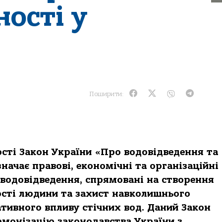
ості у
Поширити:
ості Закон України «Про водовідведення та
начає правові, економічні та організаційні
водовідведення, спрямовані на створення
сті людини та захист навколишнього
тивного впливу стічних вод. Даний Закон
рмонізацію законодавства України з