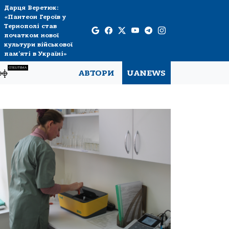
Дарця Веретюк:
«Пантеон Героїв у
Тернополі став
початком нової
культури військової
пам’яті в Україні»
СПЕЦТЕМА
рф
АВТОРИ
UANEWS