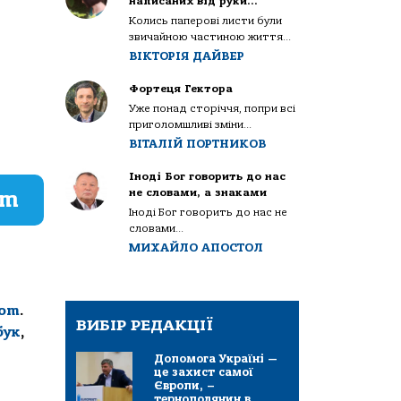
написаних від руки…
Колись паперові листи були
звичайною частиною життя...
ВІКТОРІЯ ДАЙВЕР
Фортеця Гектора
Уже понад сторіччя, попри всі
приголомшливі зміни...
ВІТАЛІЙ ПОРТНИКОВ
Іноді Бог говорить до нас
не словами, а знаками
am
Іноді Бог говорить до нас не
словами...
МИХАЙЛО АПОСТОЛ
com
.
ВИБІР РЕДАКЦІЇ
бук
,
Допомога Україні —
це захист самої
Європи, –
тернополянин в