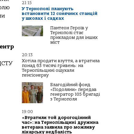
21:15
ролю
У Тернополі планують
встановити 12 сонячних станцій
ми
у школах і садках
Пантеон Героїв у
Тернополі стає
прикладом для інших
міст
ентр
20:13
Хотіла продати взуття, а втратила
 ДСТУ
понад 63 тисячі гривень: на
Тернопільщині ошукали
пенсіонерку
Благодійний фонд
«Подоляни» передав
генератор 105 бригаді
з Тернополя
19:00
«Втратили той дорогоцінний
час»: на Тернопільщині дружина
ветерана заявила про можливу
лікарську недбалість