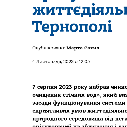
життєдіяльн
Тернополі
Опубліковано:
Марта Сахно
—
4 Листопада, 2023 о 12:05
7 серпня 2023 року набрав чинн
очищення стічних вод», який виз
засади функціонування системи 
сприятливих умов життєдіяльно
природного середовища від нега
орієнтований на зближення і га