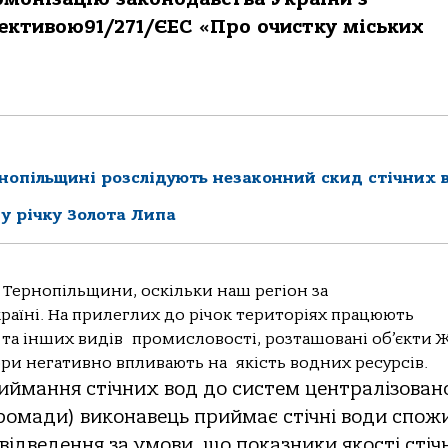
ерективою91/271/ЄЕС «Про очистку міських
ернопільщині розслідують незаконний скид стічних 
 у річку Золота Липа
 Тернопільщини, оскільки наш регіон за
країні. На прилеглих до річок територіях працюють
та інших видів промисловості, розташовані об’єкти 
ори негативно впливають на якість водних ресурсів.
иймання стічних вод до систем централізован
громади) виконавець приймає стічні води спож
відведення за умови, що показники якості стіч