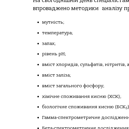
На сьогоднішній день спеціаліста
впроваджено методики аналізу пр
мутність;
температура;
запах;
рівень рН;
вміст хлоридів, сульфатів, нітритів, 
вміст заліза;
вміст загального фосфору;
хімічне споживання кисню (ХСК);
біологічне споживання кисню (БСК
)
5
Гамма-спектрометричне дослідження
Бета-спектрометричне дослідження 