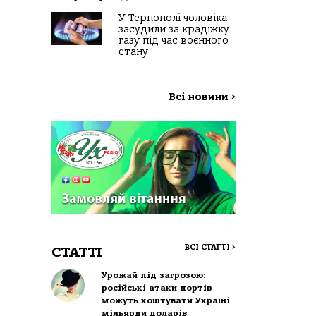
У Тернополі чоловіка
засудили за крадіжку
газу під час воєнного
стану
Всі новини
>
ВСІ СТАТТІ
>
СТАТТІ
Урожай під загрозою:
російські атаки портів
можуть коштувати Україні
мільярди доларів