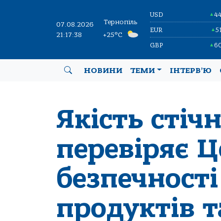
USD
4
▲
Тернопіль
07.08.2026
EUR
5
▲
21:17:39
+25°C
GBP
6
▲
НОВИНИ
ТЕМИ
ІНТЕРВ’Ю
Якість стіч
перевіряє 
безпечност
продуктів 