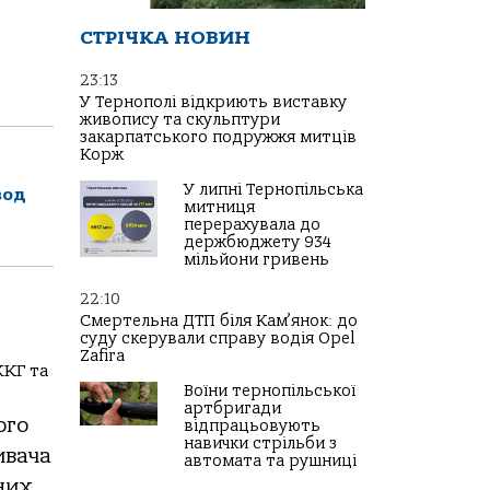
СТРІЧКА НОВИН
23:13
У Тернополі відкриють виставку
живопису та скульптури
закарпатського подружжя митців
Корж
У липні Тернопільська
вод
митниця
перерахувала до
держбюджету 934
мільйони гривень
22:10
Смертельна ДТП біля Кам’янок: до
суду скерували справу водія Opel
Zafira
ЖКГ та
Воїни тернопільської
артбригади
ого
відпрацьовують
навички стрільби з
ивача
автомата та рушниці
них