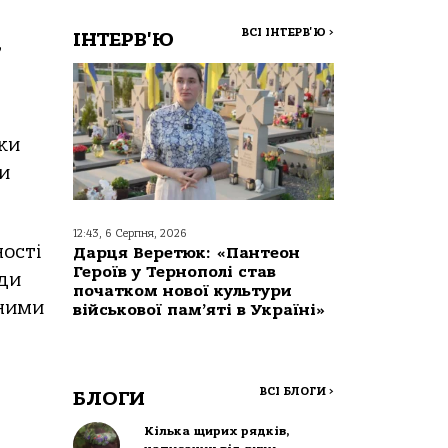
ВСІ ІНТЕРВ'Ю
>
ІНТЕРВ'Ю
,
ки
ти
12:43, 6 Серпня, 2026
ості
Дарця Веретюк: «Пантеон
Героїв у Тернополі став
ди
початком нової культури
чними
військової пам’яті в Україні»
ВСІ БЛОГИ
>
БЛОГИ
Кілька щирих рядків,