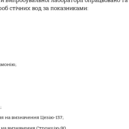
ми Випробувальної лабораторії опрацьовано та
об стічних вод за показниками:
амонію;
;
 на визначення Цезію-137;
на визначення Стронцію-90.