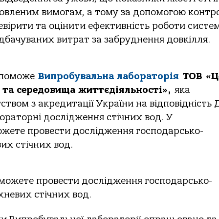
новленим вимогам, а тому за допомогою конт
евірити та оцінити ефективність роботи систе
дбачуваних витрат за забруднення довкілля.
допоможе
Випробувальна лабораторія
ТОВ «Ц
в та середовища життєдіяльності»,
яка
твом з акредитації України на відповідність
ораторні дослідження стічних вод. У
ожете провести дослідження господарсько-
их стічних вод.
зможете провести дослідження господарсько-
невих стічних вод.