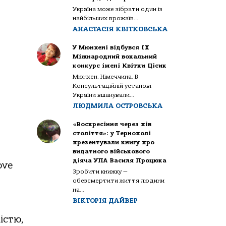
Україна може зібрати один із
найбільших врожаїв...
АНАСТАСІЯ КВІТКОВСЬКА
У Мюнхені відбувся IX
Міжнародний вокальний
конкурс імені Квітки Цісик
Мюнхен. Німеччина. В
Консультаційній установі
України вшанували...
ЛЮДМИЛА ОСТРОВСЬКА
«Воскресіння через пів
століття»: у Тернополі
презентували книгу про
видатного військового
діяча УПА Василя Процюка
ove
Зробити книжку —
обезсмертити життя людини
на...
ВІКТОРІЯ ДАЙВЕР
істю,