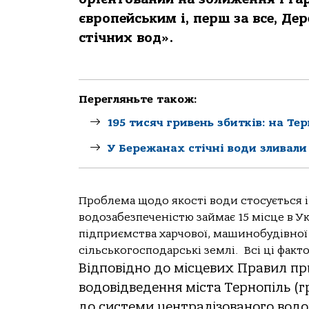
європейським і, перш за все, Д
стічних вод».
Перегляньте також:
195 тисяч гривень збитків: на Т
У Бережанах стічні води зливали
Проблема щодо якості води стосується і
водозабезпеченістю займає 15 місце в У
підприємства харчової, машинобудівної 
сільськогосподарські землі. Всі ці факт
Відповідно до місцевих Правил пр
водовідведення міста Тернопіль (
до системи централізованого водо