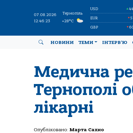
USD
4
▲
Тернопіль
07.08.2026
EUR
5
▼
12:46:24
+28°C
GBP
6
▼
НОВИНИ
ТЕМИ
ІНТЕРВ’Ю
Медична ре
Тернополі о
лікарні
Опубліковано:
Марта Сахно