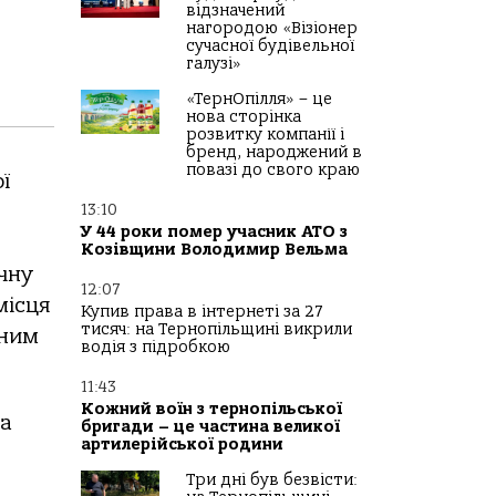
відзначений
нагородою «Візіонер
сучасної будівельної
галузі»
«ТернОпілля» – це
нова сторінка
розвитку компанії і
бренд, народжений в
повазі до свого краю
ї
13:10
У 44 роки помер учасник АТО з
Козівщини Володимир Вельма
чну
12:07
мicця
Купив права в інтернеті за 27
тисяч: на Тернопільщині викрили
чним
водія з підробкою
11:43
Кожний воїн з тернопільської
ка
бригади – це частина великої
артилерійської родини
Три дні був безвісти: