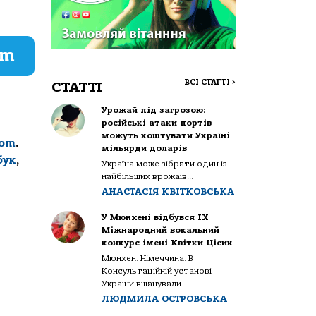
am
ВСІ СТАТТІ
>
СТАТТІ
Урожай під загрозою:
російські атаки портів
можуть коштувати Україні
com
.
мільярди доларів
бук
,
Україна може зібрати один із
найбільших врожаїв...
АНАСТАСІЯ КВІТКОВСЬКА
У Мюнхені відбувся IX
Міжнародний вокальний
конкурс імені Квітки Цісик
Мюнхен. Німеччина. В
Консультаційній установі
України вшанували...
ЛЮДМИЛА ОСТРОВСЬКА