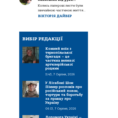
Колись паперові листи були
звичайною частиною життя...
ВІКТОРІЯ ДАЙВЕР
ВИБІР РЕДАКЦІЇ
Кожний воїн з
тернопільської
бригади – це
частина великої
артилерійської
родини
11:43, 7 Серпня, 2026
У Лісабоні Шон
Піннер розповів про
російський полон,
тортури та боротьбу
за правду про
Україну
06:13, 7 Серпня, 2026
Допомога Україні —