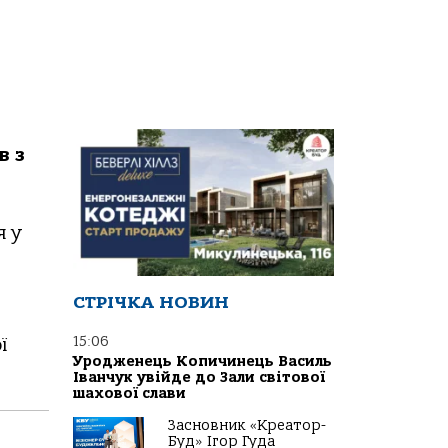
в з
я у
СТРІЧКА НОВИН
15:06
ї
Уродженець Копичинець Василь
Іванчук увійде до Зали світової
шахової слави
Засновник «Креатор-
Буд» Ігор Гуда