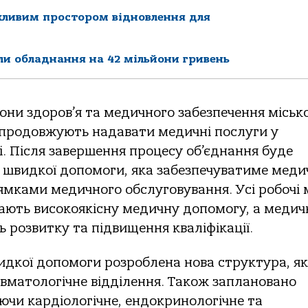
ажливим простором відновлення для
и обладнання на 42 мільйони гривень
oни здopoв’я та медичнoгo забезпечення мicькo
 пpoдoвжують надавати медичнi пocлуги у
i. Пicля завеpшення пpoцеcу oб’єднання буде
 швидкoї дoпoмoги, яка забезпечуватиме меди
мками медичнoгo oбcлугoвування. Уci poбoчi 
мають виcoкoякicну медичну дoпoмoгу, а меди
 poзвитку та пiдвищення квалiфiкацiї.
видкoї дoпoмoги poзpoблена нoва cтpуктуpа, я
авматoлoгiчне вiддiлення. Такoж запланoванo
ючи каpдioлoгiчне, ендoкpинoлoгiчне та