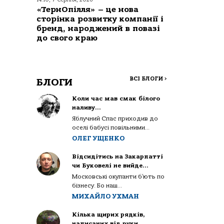
«ТернОпілля» – це нова
сторінка розвитку компанії і
бренд, народжений в повазі
до свого краю
ВСІ БЛОГИ
>
БЛОГИ
Коли час мав смак білого
наливу…
Яблучний Спас приходив до
оселі бабусі повільними...
ОЛЕГ УЩЕНКО
Відсидітись на Закарпатті
чи Буковелі не вийде…
Московські окупанти б’ють по
бізнесу. Бо наш...
МИХАЙЛО УХМАН
Кілька щирих рядків,
написаних від руки…