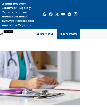
Дарця Веретюк:
«Пантеон Героїв у
Тернополі став
початком нової
культури військової
пам’яті в Україні»
СПЕЦТЕМА
рф
АВТОРИ
UANEWS