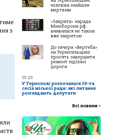
на Тернопільщині
чоловіка знайшли
мертвим
«Закрита» нарада
атиме
Міноборони рф
ня з
виявилася не такою
вже закритою
До печери «Вертеба»
на Тернопільщині
просять завершити
ремонт під’їзної
дороги
10:25
У Тернополі розпочалася 59-та
сесія міської ради: які питання
розглядають депутати
Всі новини
>
няли
мcтв