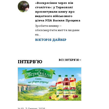
«Воскресіння через пів
століття»: у Тернополі
презентували книгу про
видатного військового
діяча УПА Василя Процюка
Зробити книжку —
обезсмертити життя людини
на...
ВІКТОРІЯ ДАЙВЕР
ВСІ ІНТЕРВ'Ю
>
ІНТЕРВ'Ю
14:10, 7 Серпня, 2026