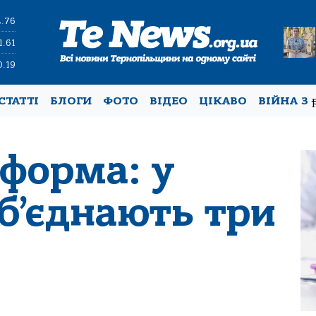
4.76
1.61
0.19
СТАТТІ
БЛОГИ
ФОТО
ВІДЕО
ЦІКАВО
ВІЙНА З
форма: у
б’єднають три