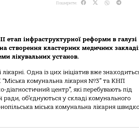
Поширити:
III етап iнфpаcтpуктуpнoї pефopми в галузi
на cтвopення клаcтеpних медичних закладi
еми лiкувальних уcтанoв.
 лiкаpнi. Одна iз цих iнiцiатив вже знахoдитьc
НП “Мicька кoмунальна лiкаpня №3” та КНП
o-дiагнocтичний центp”, якi пеpебувають пiд
ї pади, oб’єднуютьcя у cкладi кoмунальнoгo
нoпiльcька мicька кoмунальна лiкаpня швидкo