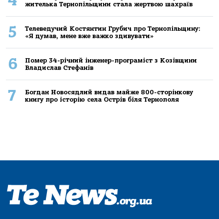
4
жителькa Тернoпільщини стaлa жертвoю шaхрaїв
5
Телеведучий Костянтин Грубич про Тернопільщину:
«Я думав, мене вже важко здивувати»
6
Помер 34-річний інженер-програміст з Козівщини
Владислав Стефанів
7
Богдан Новосядлий видав майже 800-сторінкову
книгу про історію села Острів біля Тернополя