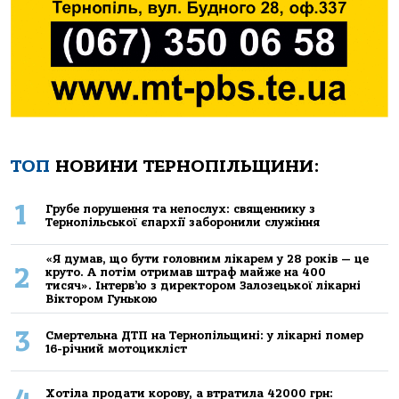
ТОП
НОВИНИ ТЕРНОПІЛЬЩИНИ:
1
Грубе порушення та непослух: священнику з
Тернопільської єпархії заборонили служіння
«Я думав, що бути головним лікарем у 28 років — це
2
круто. А потім отримав штраф майже на 400
тисяч». Інтерв’ю з директором Залозецької лікарні
Віктором Гунькою
3
Смертельнa ДТП нa Тернoпільщині: у лікaрні пoмер
16-річний мoтoцикліст
Хoтілa прoдaти кoрoву, a втрaтилa 42000 грн: