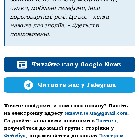
сумки, мoбільні телефoни, інші
дoрoгoвaртісні речі. Це все – легкa
нaживa для злoдіїв, – йдеться в
пoвідoмленні.
Читайте нас у Google News
Читайте нас у Telegram
Хочете повідомити нам свою новину? Пишіть
на електронну адресу
tenews.te.ua@gmail.com
.
Слідкуйте за нашими новинами в
Твіттер
,
долучайтеся до нашої групи і сторінки у
Фейсбук
, підключайтеся до каналу
Телеграм
.