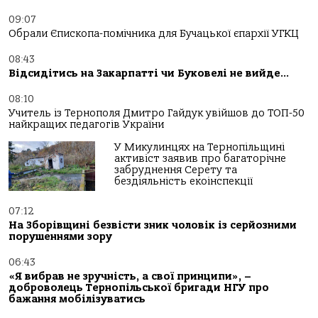
09:07
Обрали Єпископа-помічника для Бучацької єпархії УГКЦ
08:43
Відсидітись на Закарпатті чи Буковелі не вийде…
08:10
Учитель із Тернополя Дмитро Гайдук увійшов до ТОП-50
найкращих педагогів України
У Микулинцях на Тернопільщині
активіст заявив про багаторічне
забруднення Серету та
бездіяльність екоінспекції
07:12
На Зборівщині безвісти зник чоловік із серйозними
порушеннями зору
06:43
«Я вибрав не зручність, а свої принципи», –
доброволець Тернопільської бригади НГУ про
бажання мобілізуватись