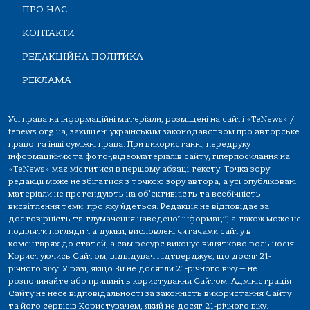
ПРО НАС
КОНТАКТИ
РЕДАКЦІЙНА ПОЛІТИКА
РЕКЛАМА
Усі права на інформаційні матеріали, розміщені на сайті «TeNews» /
tenews.org.ua, захищені українським законодавством про авторське
право та інші суміжні права. При використанні, передруку
інформаційних та фото-,відеоматеріалів сайту, гіперпосилання на
«TeNews» має міститися в першому абзаці тексту. Точка зору
редакції може не збігатися з точкою зору автора, а усі опубліковані
матеріали не претендують на об'єктивність та всебічність
висвітлення теми, про яку йдеться. Редакція не відповідає за
достовірність та тлумачення наведеної інформації, а також може не
поділяти погляди та думки, висловлені читачами сайту в
коментарях до статей, а сам ресурс виконує винятково роль носія.
Користуючись Сайтом, відвідувач підтверджує, що досяг 21-
річного віку. У разі, якщо Ви не досягли 21-річного віку — не
розпочинайте або припиніть користування Сайтом. Адміністрація
Сайту не несе відповідальності за законність використання Сайту
та його сервісів Користувачем, який не досяг 21-річного віку.