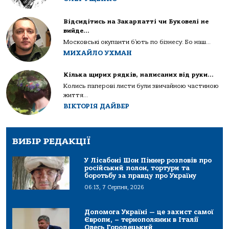
Відсидітись на Закарпатті чи Буковелі не
вийде…
Московські окупанти б’ють по бізнесу. Бо наш...
МИХАЙЛО УХМАН
Кілька щирих рядків, написаних від руки…
Колись паперові листи були звичайною частиною
життя...
ВІКТОРІЯ ДАЙВЕР
ВИБІР РЕДАКЦІЇ
У Лісабоні Шон Піннер розповів про
російський полон, тортури та
боротьбу за правду про Україну
06:13, 7 Серпня, 2026
Допомога Україні — це захист самої
Європи, – тернополянин в Італії
Олесь Городецький