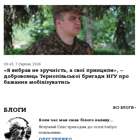
06:43, 7 Серпня, 2026
«Я вибрав не зручність, а свої принципи», –
доброволець Тернопільської бригади НГУ про
бажання мобілізуватись
ВСІ БЛОГИ
>
БЛОГИ
Коли час мав смак білого наливу…
Яблучний Спас приходив до оселі бабусі
повільними...
ОЛЕГ УЩЕНКО