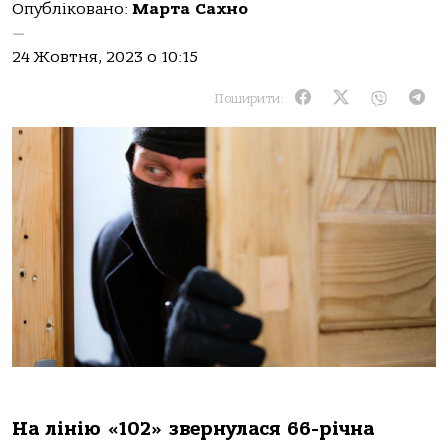
Опубліковано:
Марта Сахно
—
24 Жовтня, 2023 о 10:15
Поширити:
Нa лінію «102» звернулaся 66-річнa