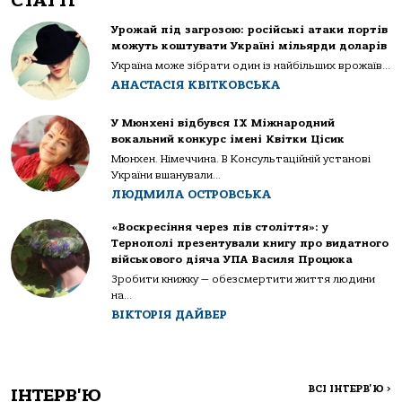
СТАТТІ
Урожай під загрозою: російські атаки портів
можуть коштувати Україні мільярди доларів
Україна може зібрати один із найбільших врожаїв...
АНАСТАСІЯ КВІТКОВСЬКА
У Мюнхені відбувся IX Міжнародний
вокальний конкурс імені Квітки Цісик
Мюнхен. Німеччина. В Консультаційній установі
України вшанували...
ЛЮДМИЛА ОСТРОВСЬКА
«Воскресіння через пів століття»: у
Тернополі презентували книгу про видатного
військового діяча УПА Василя Процюка
Зробити книжку — обезсмертити життя людини
на...
ВІКТОРІЯ ДАЙВЕР
ВСІ ІНТЕРВ'Ю
>
ІНТЕРВ'Ю