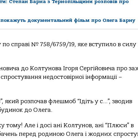
ти: Степан Барна з Тернопільщини розповів про
і покажуть документальний фільм про Олега Барну
по справі № 758/6759/19, яке вступило в силу 
новича до Колтунова Ігоря Сергійовича про за
ї, спростування недостовірної інформації –
, який розпочав флешмоб “Ідіть у с…”, зводив
будинок до Олега.
у тому! Але і досі ані Колтунов, ані “Плюси” в
ачень перед родиною Олега і жодних спросту