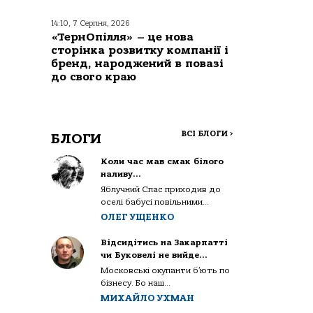
14:10, 7 Серпня, 2026
«ТернОпілля» – це нова
сторінка розвитку компанії і
бренд, народжений в повазі
до свого краю
ВСІ БЛОГИ
>
БЛОГИ
Коли час мав смак білого
наливу…
Яблучний Спас приходив до
оселі бабусі повільними...
ОЛЕГ УЩЕНКО
Відсидітись на Закарпатті
чи Буковелі не вийде…
Московські окупанти б’ють по
бізнесу. Бо наш...
МИХАЙЛО УХМАН