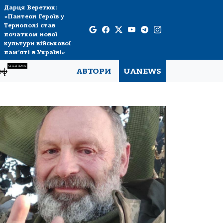
Дарця Веретюк:
«Пантеон Героїв у
Тернополі став
початком нової
культури військової
пам’яті в Україні»
СПЕЦТЕМА
рф
АВТОРИ
UANEWS