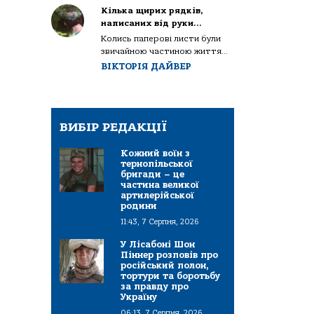
Кілька щирих рядків,
написаних від руки…
Колись паперові листи були
звичайною частиною життя...
ВІКТОРІЯ ДАЙВЕР
ВИБІР РЕДАКЦІЇ
Кожний воїн з
тернопільської
бригади – це
частина великої
артилерійської
родини
11:43, 7 Серпня, 2026
У Лісабоні Шон
Піннер розповів про
російський полон,
тортури та боротьбу
за правду про
Україну
06:13, 7 Серпня, 2026