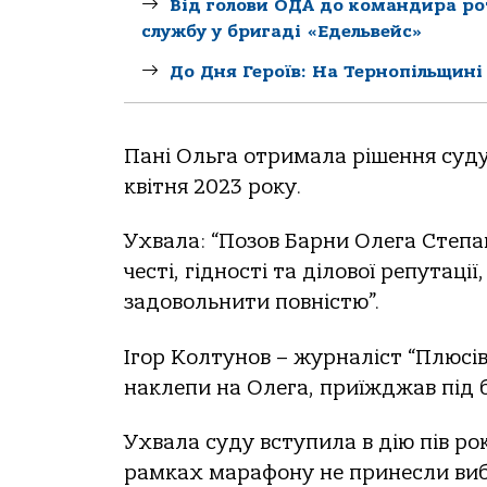
Від голови ОДА до командира ро
службу у бригаді «Едельвейс»
До Дня Героїв: На Тернопільщин
Пані Ольга отримала рішення суду 
квітня 2023 року.
Ухвала: “Позов Барни Олега Степа
честі, гідності та ділової репутаці
задовольнити повністю”.
Ігор Колтунов – журналіст “Плюсів”
наклепи на Олега, приїжджав під 
Ухвала суду вступила в дію пів рок
рамках марафону не принесли виб