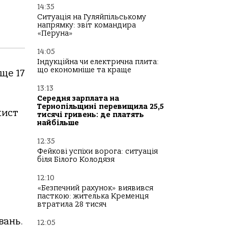
14:35
Ситуація на Гуляйпільському
напрямку: звіт командира
«Перуна»
14:05
Індукційна чи електрична плита:
що економніше та краще
ще 17
13:13
Середня зарплата на
Тернопільщині перевищила 25,5
хист
тисячі гривень: де платять
найбільше
12:35
Фейкові успіхи ворога: ситуація
біля Білого Колодязя
12:10
«Безпечний рахунок» виявився
пасткою: жителька Кременця
втратила 28 тисяч
вань.
12:05