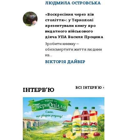
ЛЮДМИЛА ОСТРОВСЬКА
«Воскресіння через пів
століття»: у Тернополі
презентували книгу про
видатного військового
діяча УПА Василя Процюка
Зробити книжку —
обезсмертити життя людини
на...
ВІКТОРІЯ ДАЙВЕР
ВСІ ІНТЕРВ'Ю
>
ІНТЕРВ'Ю