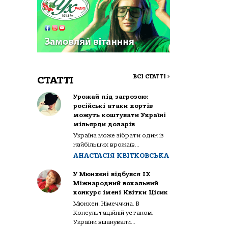
ВСІ СТАТТІ
>
СТАТТІ
Урожай під загрозою:
російські атаки портів
можуть коштувати Україні
мільярди доларів
Україна може зібрати один із
найбільших врожаїв...
АНАСТАСІЯ КВІТКОВСЬКА
У Мюнхені відбувся IX
Міжнародний вокальний
конкурс імені Квітки Цісик
Мюнхен. Німеччина. В
Консультаційній установі
України вшанували...