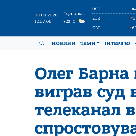
USD
4
Тернопіль
08.08.2026
EUR
5
▼
12:57:10
+23°C
GBP
6
▼
НОВИНИ
ТЕМИ
ІНТЕРВ’Ю
Олег Барна
виграв суд 
телеканал 
спростовува