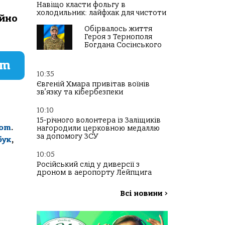
Навіщо класти фольгу в
холодильник: лайфхак для чистоти
айно
Обірвалось життя
Героя з Тернополя
Богдана Сосінського
am
10:35
Євгеній Хмара привітав воїнів
зв’язку та кібербезпеки
10:10
15-річного волонтера із Заліщиків
com
.
нагородили церковною медаллю
за допомогу ЗСУ
бук
,
10:05
Російський слід у диверсії з
дроном в аеропорту Лейпцига
Всі новини
>