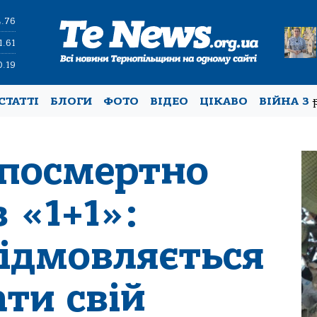
4.76
1.61
0.19
СТАТТІ
БЛОГИ
ФОТО
ВІДЕО
ЦІКАВО
ВІЙНА З
 посмертно
в «1+1»:
відмовляється
ти свій