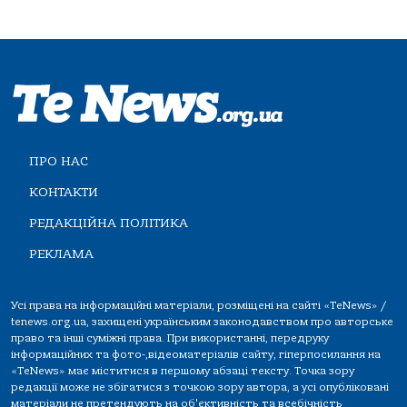
ПРО НАС
КОНТАКТИ
РЕДАКЦІЙНА ПОЛІТИКА
РЕКЛАМА
Усі права на інформаційні матеріали, розміщені на сайті «TeNews» /
tenews.org.ua, захищені українським законодавством про авторське
право та інші суміжні права. При використанні, передруку
інформаційних та фото-,відеоматеріалів сайту, гіперпосилання на
«TeNews» має міститися в першому абзаці тексту. Точка зору
редакції може не збігатися з точкою зору автора, а усі опубліковані
матеріали не претендують на об'єктивність та всебічність