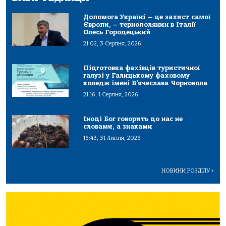
Допомога Україні — це захист самої
Європи, – тернополянин в Італії
Олесь Городецький
21:02, 3 Серпня, 2026
Підготовка фахівців туристичної
галузі у Галицькому фаховому
коледж імені В’ячеслава Чорновола
21:16, 1 Серпня, 2026
Іноді Бог говорить до нас не
словами, а знаками
16:43, 31 Липня, 2026
НОВИНИ РОЗДІЛУ
>