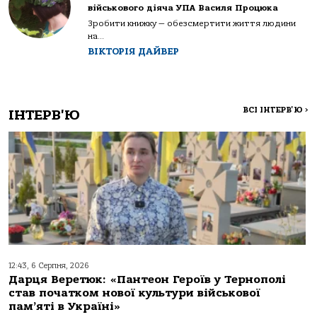
військового діяча УПА Василя Процюка
Зробити книжку — обезсмертити життя людини
на...
ВІКТОРІЯ ДАЙВЕР
ВСІ ІНТЕРВ'Ю
>
ІНТЕРВ'Ю
12:43, 6 Серпня, 2026
Дарця Веретюк: «Пантеон Героїв у Тернополі
став початком нової культури військової
пам’яті в Україні»