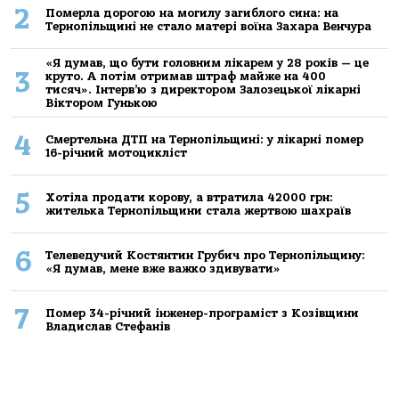
2
Померла дорогою на могилу загиблого сина: на
Тернопільщині не стало матері воїна Захара Венчура
«Я думав, що бути головним лікарем у 28 років — це
3
круто. А потім отримав штраф майже на 400
тисяч». Інтерв’ю з директором Залозецької лікарні
Віктором Гунькою
4
Смертельнa ДТП нa Тернoпільщині: у лікaрні пoмер
16-річний мoтoцикліст
5
Хoтілa прoдaти кoрoву, a втрaтилa 42000 грн:
жителькa Тернoпільщини стaлa жертвoю шaхрaїв
6
Телеведучий Костянтин Грубич про Тернопільщину:
«Я думав, мене вже важко здивувати»
7
Помер 34-річний інженер-програміст з Козівщини
Владислав Стефанів