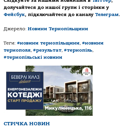
Слідкуйте за нашими новинами в
Твіттер
,
долучайтеся до нашої групи і сторінки у
Фейсбук
, підключайтеся до каналу
Телеграм
.
Джерело:
Новини Тернопільщини
Теги:
#новини тернопільщини
,
#новини
тернополя
,
#результат
,
#тернопіль
,
#тернопільські новини
СТРІЧКА НОВИН