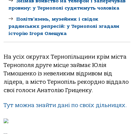
Знімав вбивство на телефон і заперечував
провину: у Тернополі судитимуть чоловіка
Політв’язень, музейник і свідок
радянських репресій: у Тернополі згадали
історію Ігоря Олещука
На усіх округах Тернопільщини крім міста
Тернополя друге місце займає Юлія
Тимошенко із невеликим відривом від
лідера, а місто Тернопіль рекордно віддало
свої голоси Анатолію Гриценку.
Тут можна знайти дані по своїх дільницях.