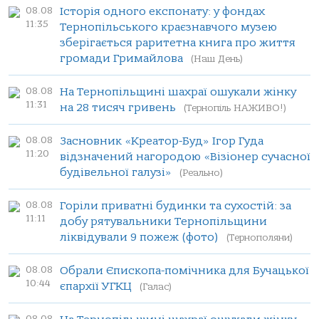
08.08
Історія одного експонату: у фондах
11:35
Тернопільського краєзнавчого музею
зберігається раритетна книга про життя
громади Гримайлова
(Наш День)
08.08
На Тернопільщині шахраї ошукали жінку
11:31
на 28 тисяч гривень
(Тернопіль НАЖИВО!)
08.08
Засновник «Креатор-Буд» Ігор Гуда
11:20
відзначений нагородою «Візіонер сучасної
будівельної галузі»
(Реально)
08.08
Горіли приватні будинки та сухостій: за
11:11
добу рятувальники Тернопільщини
ліквідували 9 пожеж (фото)
(Тернополяни)
08.08
Обрали Єпископа-помічника для Бучацької
10:44
єпархії УГКЦ
(Галас)
08.08