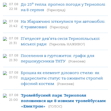
07.08
До 25° тепла: прогноз погоди у Тернополі
22:18
на 8 серпня
(Терноград)
07.08
На Збаражчині зіткнулися три автомобілі.
21:42
Є травмовані
(Терноград)
07.08
П’ятдесят дев’ята сесія Тернопільської
21:31
міської ради
(Тернопіль НАЖИВО!)
07.08
Поселення в гуртожиток: графік для
21:30
першокурсників ТНТУ
(Ровесник)
07.08
Брошка як елемент ділового стилю: як
21:02
підкреслити статус та оживити строгий
офісний костюм
(Ровесник)
07.08
Тролейбусний парк Тернополя
21:00
поповнився ще 8 новими тролейбусами
«Електрон»
(ГОЛОС)