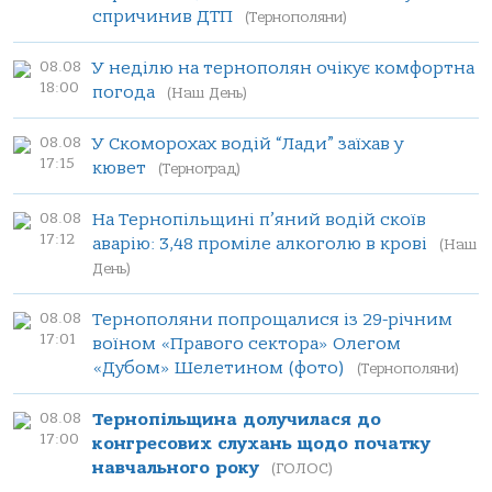
спричинив ДТП
(Тернополяни)
08.08
У неділю на тернополян очікує комфортна
18:00
погода
(Наш День)
08.08
У Скоморохах водій “Лади” заїхав у
17:15
кювет
(Терноград)
08.08
На Тернопільщині п’яний водій скоїв
17:12
аварію: 3,48 проміле алкоголю в крові
(Наш
День)
08.08
Тернополяни попрощалися із 29-річним
17:01
воїном «Правого сектора» Олегом
«Дубом» Шелетином (фото)
(Тернополяни)
08.08
Тернопільщина долучилася до
17:00
конгресових слухань щодо початку
навчального року
(ГОЛОС)