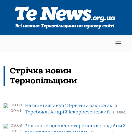
Стрічка новин
Тернопільщини
09.08
На війні загинув 23-річний захисник із
09:41
Теребовлі Андрій Іскоростенський
(Галас)
09.08
Зовнішнє відеоспостереження: надійний
09:12