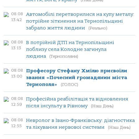
(Наш День)
08.08
Автомобілі перетворилися на купу металу:
13:42
потрійне зіткнення на Тернопільщині
забрало життя людини
(Реально)
08.08
В потрійній ДТП на Тернопільщині
13:13
поблизу села Колодне загинула
людина
(Тернополяни)
08.08
Професору Стефану Хмілю присвоїли
13:00
звання «Почесний громадянин міста
Тернополя»
(ГОЛОС)
08.08
Професійна реабілітація та відновлення
12:59
після інсульту в Рівному
(Наш День)
08.08
Невролог в Івано-Франківську: діагностика
12:55
та лікування нервової системи
(Наш День)