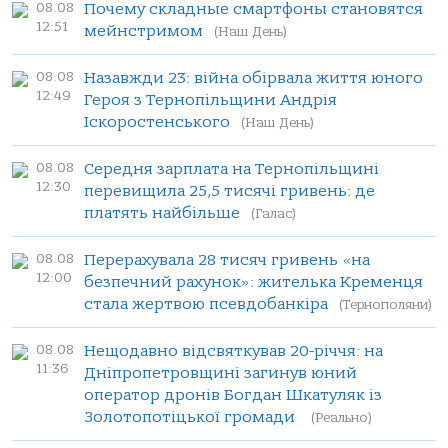
08.08
Почему складные смартфоны становятся
12:51
мейнстримом
(Наш День)
08.08
Назавжди 23: війна обірвала життя юного
12:49
Героя з Тернопільщини Андрія
Іскоростенського
(Наш День)
08.08
Середня зарплата на Тернопільщині
12:30
перевищила 25,5 тисячі гривень: де
платять найбільше
(Галас)
08.08
Перерахувала 28 тисяч гривень «на
12:00
безпечний рахунок»: жителька Кременця
стала жертвою псевдобанкіра
(Тернополяни)
08.08
Нещодавно відсвяткував 20-річчя: на
11:36
Дніпропетровщині загинув юний
оператор дронів Богдан Шкатуляк із
Золотопотіцької громади
(Реально)