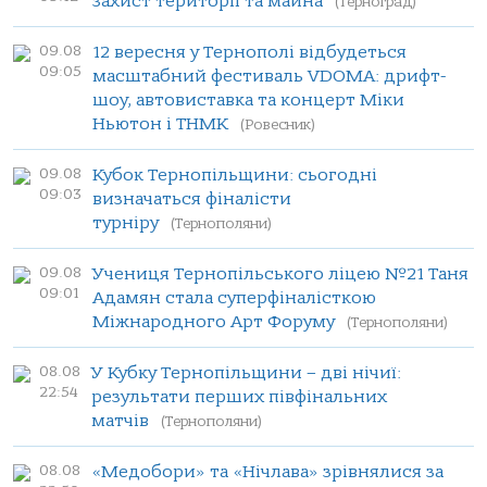
захист території та майна
(Терноград)
09.08
12 вересня у Тернополі відбудеться
09:05
масштабний фестиваль VDOMA: дрифт-
шоу, автовиставка та концерт Міки
Ньютон і ТНМК
(Ровесник)
09.08
Кубок Тернопільщини: сьогодні
09:03
визначаться фіналісти
турніру
(Тернополяни)
09.08
Учениця Тернопільського ліцею №21 Таня
09:01
Адамян стала суперфіналісткою
Міжнародного Арт Форуму
(Тернополяни)
08.08
У Кубку Тернопільщини – дві нічиї:
22:54
результати перших півфінальних
матчів
(Тернополяни)
08.08
«Медобори» та «Нічлава» зрівнялися за