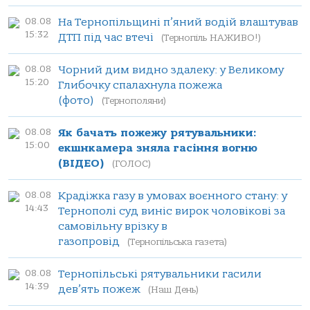
08.08
На Тернопільщині п’яний водій влаштував
15:32
ДТП під час втечі
(Тернопіль НАЖИВО!)
08.08
Чорний дим видно здалеку: у Великому
15:20
Глибочку спалахнула пожежа
(фото)
(Тернополяни)
08.08
Як бачать пожежу рятувальники:
15:00
екшнкамера зняла гасіння вогню
(ВІДЕО)
(ГОЛОС)
08.08
Крадіжка газу в умовах воєнного стану: у
14:43
Тернополі суд виніс вирок чоловікові за
самовільну врізку в
газопровід
(Тернопільська газета)
08.08
Тернопільські рятувальники гасили
14:39
дев’ять пожеж
(Наш День)