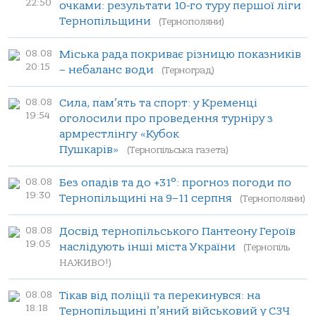
22:50
очками: результати 10-го туру першої ліги
Тернопільщини
(Тернополяни)
08.08
Міська рада покриває різницю показників
20:15
– небаланс води
(Терноград)
08.08
Сила, пам’ять та спорт: у Кременці
19:54
оголосили про проведення турніру з
армрестлінгу «Кубок
Пушкарів»
(Тернопільська газета)
08.08
Без опадів та до +31°: прогноз погоди по
19:30
Тернопільщині на 9–11 серпня
(Тернополяни)
08.08
Досвід тернопільського Пантеону Героїв
19:05
наслідують інші міста України
(Тернопіль
НАЖИВО!)
08.08
Тікав від поліції та перекинувся: на
18:18
Тернопільщині п’яний військовий у СЗЧ