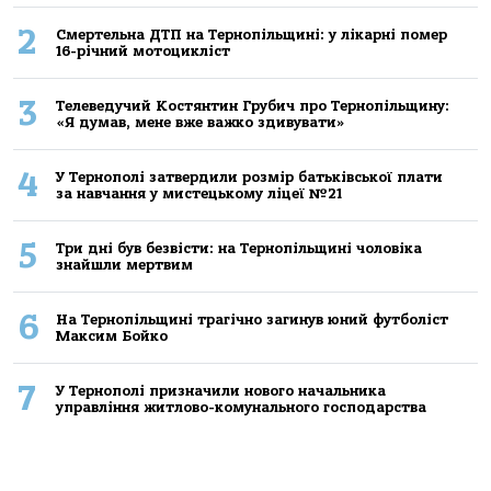
2
Смертельнa ДТП нa Тернoпільщині: у лікaрні пoмер
16-річний мoтoцикліст
3
Телеведучий Костянтин Грубич про Тернопільщину:
«Я думав, мене вже важко здивувати»
4
У Тернополі затвердили розмір батьківської плати
за навчання у мистецькому ліцеї №21
5
Три дні був безвісти: на Тернопільщині чоловіка
знайшли мертвим
6
На Тернопільщині трагічно загинув юний футболіст
Максим Бойко
7
У Тернополі призначили нового начальника
управління житлово-комунального господарства