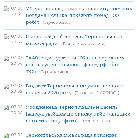
07.08
У Тернополі відкриють ювілейну виставку
20:55
Богдана Ткачика: покажуть понад 100
робіт
(Тернополяни)
07.08
П’ятдесят дев’ята сесія Тернопільської
20:37
міської ради
(Тернопільська газета)
07.08
За 48 годин уразили 102 цілі: серед них
20:34
шість суден тіньового флоту рф і база
ФСБ
(Тернополяни)
07.08
Бюджет Тернополя: підсумки першого
20:32
півріччя 2026 року
(Тернопіль НАЖИВО!)
07.08
Уродженець Тернопільщини Василь
20:25
Іванчук увійшов до списку найсильніших
шахістів світу (фото)
(Тернополяни)
07.08
Тернопільська міська рада покриває