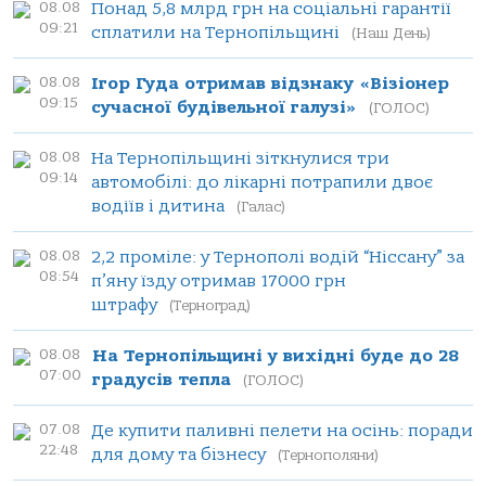
08.08
Понад 5,8 млрд грн на соціальні гарантії
09:21
сплатили на Тернопільщині
(Наш День)
08.08
Ігор Гуда отримав відзнаку «Візіонер
09:15
сучасної будівельної галузі»
(ГОЛОС)
08.08
На Тернопільщині зіткнулися три
09:14
автомобілі: до лікарні потрапили двоє
водіїв і дитина
(Галас)
08.08
2,2 проміле: у Тернополі водій “Ніссану” за
08:54
п’яну їзду отримав 17000 грн
штрафу
(Терноград)
08.08
На Тернопільщині у вихідні буде до 28
07:00
градусів тепла
(ГОЛОС)
07.08
Де купити паливні пелети на осінь: поради
22:48
для дому та бізнесу
(Тернополяни)