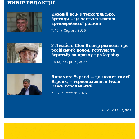
ВИБІР РЕДАКЦІЇ
Кожний воїн з тернопільської
бригади – це частина великої
артилерійської родини
11:43, 7 Серпня, 2026
У Лісабоні Шон Піннер розповів про
російський полон, тортури та
боротьбу за правду про Україну
06:13, 7 Серпня, 2026
Допомога Україні — це захист самої
Європи, – тернополянин в Італії
Олесь Городецький
21:02, 3 Серпня, 2026
НОВИНИ РОЗДІЛУ
>