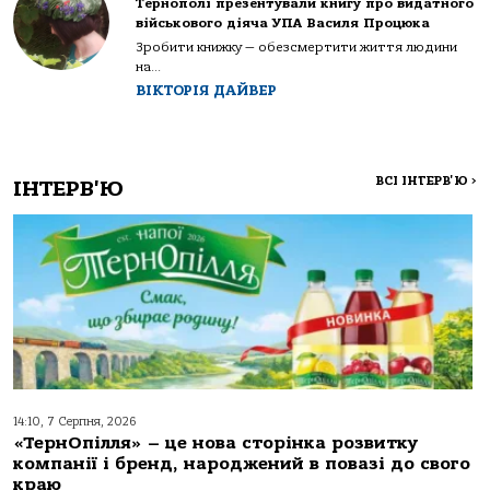
Тернополі презентували книгу про видатного
військового діяча УПА Василя Процюка
Зробити книжку — обезсмертити життя людини
на...
ВІКТОРІЯ ДАЙВЕР
ВСІ ІНТЕРВ'Ю
>
ІНТЕРВ'Ю
14:10, 7 Серпня, 2026
«ТернОпілля» – це нова сторінка розвитку
компанії і бренд, народжений в повазі до свого
краю