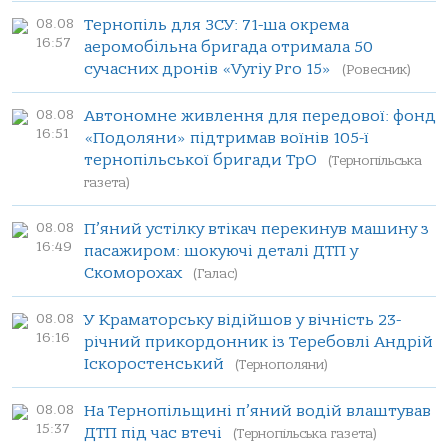
08.08
Тернопіль для ЗСУ: 71-ша окрема
16:57
аеромобільна бригада отримала 50
сучасних дронів «Vyriy Pro 15»
(Ровесник)
08.08
Автономне живлення для передової: фонд
16:51
«Подоляни» підтримав воїнів 105-ї
тернопільської бригади ТрО
(Тернопільська
газета)
08.08
П’яний устілку втікач перекинув машину з
16:49
пасажиром: шокуючі деталі ДТП у
Скоморохах
(Галас)
08.08
У Краматорську відійшов у вічність 23-
16:16
річний прикордонник із Теребовлі Андрій
Іскоростенський
(Тернополяни)
08.08
На Тернопільщині п’яний водій влаштував
15:37
ДТП під час втечі
(Тернопільська газета)