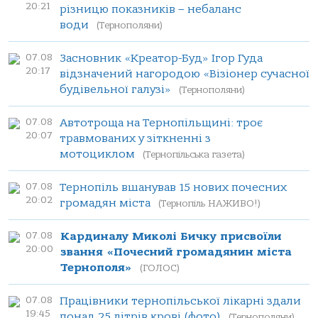
20:21
різницю показників – небаланс
води
(Тернополяни)
07.08
Засновник «Креатор-Буд» Ігор Гуда
20:17
відзначений нагородою «Візіонер сучасної
будівельної галузі»
(Тернополяни)
07.08
Автотроща на Тернопільщині: троє
20:07
травмованих у зіткненні з
мотоциклом
(Тернопільська газета)
07.08
Тернопіль вшанував 15 нових почесних
20:02
громадян міста
(Тернопіль НАЖИВО!)
07.08
Кардиналу Миколі Бичку присвоїли
20:00
звання «Почесний громадянин міста
Тернополя»
(ГОЛОС)
07.08
Працівники тернопільської лікарні здали
19:45
понад 25 літрів крові (фото)
(Тернополяни)