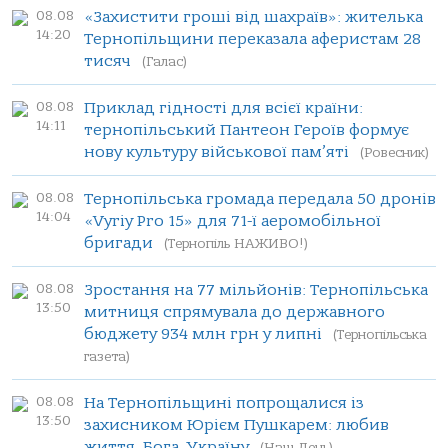
08.08
«Захистити гроші від шахраїв»: жителька
14:20
Тернопільщини переказала аферистам 28
тисяч
(Галас)
08.08
Приклад гідності для всієї країни:
14:11
тернопільський Пантеон Героїв формує
нову культуру військової пам’яті
(Ровесник)
08.08
Тернопільська громада передала 50 дронів
14:04
«Vyriy Pro 15» для 71-ї аеромобільної
бригади
(Тернопіль НАЖИВО!)
08.08
Зростання на 77 мільйонів: Тернопільська
13:50
митниця спрямувала до державного
бюджету 934 млн грн у липні
(Тернопільська
газета)
08.08
На Тернопільщині попрощалися із
13:50
захисником Юрієм Пушкарем: любив
життя, Бога, Україну