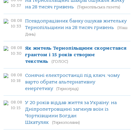
На Тернопільщині шахраї ошукали жінку
10:37
на 28 тисяч гривень
(Тернопільська газета)
08.08
Псевдопрацівник банку ошукав жительку
10:33
Тернопільщини на 28 тисяч гривень
(Наш
День)
08.08
Як житель Тернопільщини скористався
10:30
грантом і 15 років створює
текстиль
(ГОЛОС)
08.08
Сонячні електростанції під ключ: чому
10:18
варто обрати альтернативну
енергетику
(Терноград)
08.08
У 20 років віддав життя за Україну: на
10:15
Дніпропетровщині загинув воїн із
Чортківщини Богдан
Шкатуляк
(Тернополяни)