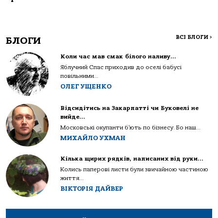
ВСІ БЛОГИ
>
БЛОГИ
Коли час мав смак білого наливу…
Яблучний Спас приходив до оселі бабусі
повільними...
ОЛЕГ УЩЕНКО
Відсидітись на Закарпатті чи Буковелі не
вийде…
Московські окупанти б’ють по бізнесу. Бо наш...
МИХАЙЛО УХМАН
Кілька щирих рядків, написаних від руки…
Колись паперові листи були звичайною частиною
життя...
ВІКТОРІЯ ДАЙВЕР