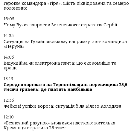
Героїзм командира «Гіря»: шість ліквідованих та семеро
полонених
16:05
Чому Вучич запросив Зеленського: стратегія Сербії
14:35
Ситуація на Гуляйпільському напрямку: звіт командира
«Перуна»
14:05
Індукційна чи електрична плита: що економніше та
краще
13:13
Середня зарплата на Тернопільщині перевищила 25,5
тисячі гривень: де платять найбільше
12:35
Фейкові успіхи ворога: ситуація біля Білого Колодязя
12:10
«Безпечний рахунок» виявився пасткою: жителька
Кременця втратила 28 тисяч