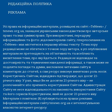
РЕДАКЦІЙНА ПОЛІТИКА
РЕКЛАМА
Усі права на інформаційні матеріали, розміщені на сайті «TeNews» /
tenews.org.ua, захищені українським законодавством про авторське
право та інші суміжні права. При використанні, передруку
інформаційних та фото-,відеоматеріалів сайту, гіперпосилання на
«TeNews» має міститися в першому абзаці тексту. Точка зору
редакції може не збігатися з точкою зору автора, а усі опубліковані
матеріали не претендують на об'єктивність та всебічність
висвітлення теми, про яку йдеться. Редакція не відповідає за
достовірність та тлумачення наведеної інформації, а також може не
поділяти погляди та думки, висловлені читачами сайту в
коментарях до статей, а сам ресурс виконує винятково роль носія.
Користуючись Сайтом, відвідувач підтверджує, що досяг 21-
річного віку. У разі, якщо Ви не досягли 21-річного віку — не
розпочинайте або припиніть користування Сайтом. Адміністрація
Сайту не несе відповідальності за законність використання Сайту
та його сервісів Користувачем, який не досяг 21-річного віку.
Матеріали з поміткою (R) публікуються на правах реклами.
Інформаційні матеріали сайту tenews.org.ua є інтелектуальною
власністю інтернет-ресурсу.