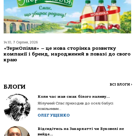
14:10, 7 Серпня, 2026
«ТернОпілля» – це нова сторінка розвитку
компанії і бренд, народжений в повазі до свого
краю
ВСІ БЛОГИ
>
БЛОГИ
Коли час мав смак білого наливу…
Яблучний Спас приходив до оселі бабусі
повільними...
ОЛЕГ УЩЕНКО
Відсидітись на Закарпатті чи Буковелі не
вийде…