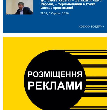
Допомога Україні — це захист самої
Європи, – тернополянин в Італії
Олесь Городецький
21:02, 3 Серпня, 2026
НОВИНИ РОЗДІЛУ
>