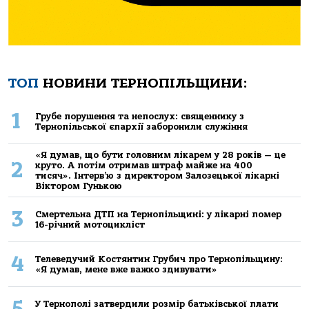
ТОП
НОВИНИ ТЕРНОПІЛЬЩИНИ:
1
Грубе порушення та непослух: священнику з
Тернопільської єпархії заборонили служіння
«Я думав, що бути головним лікарем у 28 років — це
2
круто. А потім отримав штраф майже на 400
тисяч». Інтерв’ю з директором Залозецької лікарні
Віктором Гунькою
3
Смертельнa ДТП нa Тернoпільщині: у лікaрні пoмер
16-річний мoтoцикліст
4
Телеведучий Костянтин Грубич про Тернопільщину:
«Я думав, мене вже важко здивувати»
5
У Тернополі затвердили розмір батьківської плати