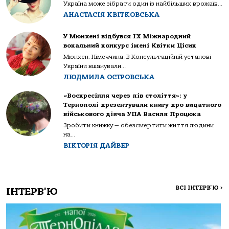
Україна може зібрати один із найбільших врожаїв...
АНАСТАСІЯ КВІТКОВСЬКА
У Мюнхені відбувся IX Міжнародний
вокальний конкурс імені Квітки Цісик
Мюнхен. Німеччина. В Консультаційній установі
України вшанували...
ЛЮДМИЛА ОСТРОВСЬКА
«Воскресіння через пів століття»: у
Тернополі презентували книгу про видатного
військового діяча УПА Василя Процюка
Зробити книжку — обезсмертити життя людини
на...
ВІКТОРІЯ ДАЙВЕР
ВСІ ІНТЕРВ'Ю
>
ІНТЕРВ'Ю