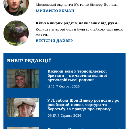
Московські окупанти б’ють по бізнесу. Бо наш...
МИХАЙЛО УХМАН
Кілька щирих рядків, написаних від руки…
Колись паперові листи були звичайною частиною
життя...
ВІКТОРІЯ ДАЙВЕР
ВИБІР РЕДАКЦІЇ
Кожний воїн з тернопільської
бригади – це частина великої
артилерійської родини
11:43, 7 Серпня, 2026
У Лісабоні Шон Піннер розповів про
російський полон, тортури та
боротьбу за правду про Україну
06:13, 7 Серпня, 2026