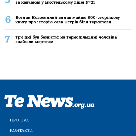
за навчання у мистецькому ліцеї №21
6
Богдан Новосядлий видав майже 800-сторінкову
книгу про історію села Острів біля Тернополя
7
Три дні був безвісти: на Тернопільщині чоловіка
знайшли мертвим
ПРО НАС
КОНТАКТИ