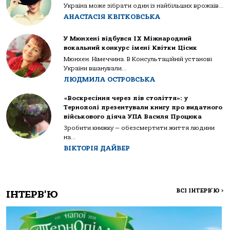
Україна може зібрати один із найбільших врожаїв...
АНАСТАСІЯ КВІТКОВСЬКА
У Мюнхені відбувся IX Міжнародний
вокальний конкурс імені Квітки Цісик
Мюнхен. Німеччина. В Консультаційній установі
України вшанували...
ЛЮДМИЛА ОСТРОВСЬКА
«Воскресіння через пів століття»: у
Тернополі презентували книгу про видатного
військового діяча УПА Василя Процюка
Зробити книжку — обезсмертити життя людини
на...
ВІКТОРІЯ ДАЙВЕР
ВСІ ІНТЕРВ'Ю
>
ІНТЕРВ'Ю