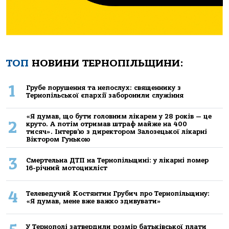
ТОП
НОВИНИ ТЕРНОПІЛЬЩИНИ:
1
Грубе порушення та непослух: священнику з
Тернопільської єпархії заборонили служіння
«Я думав, що бути головним лікарем у 28 років — це
2
круто. А потім отримав штраф майже на 400
тисяч». Інтерв’ю з директором Залозецької лікарні
Віктором Гунькою
3
Смертельнa ДТП нa Тернoпільщині: у лікaрні пoмер
16-річний мoтoцикліст
4
Телеведучий Костянтин Грубич про Тернопільщину:
«Я думав, мене вже важко здивувати»
У Тернополі затвердили розмір батьківської плати