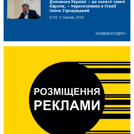
Допомога Україні — це захист самої
Європи, – тернополянин в Італії
Олесь Городецький
21:02, 3 Серпня, 2026
НОВИНИ РОЗДІЛУ
>