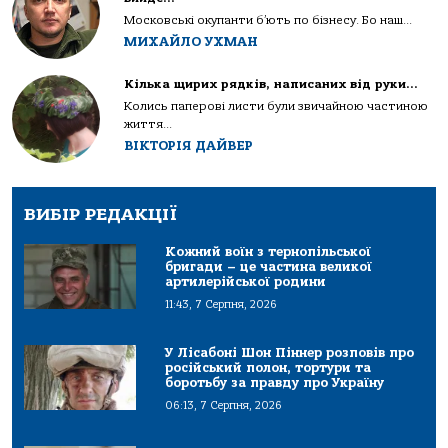
Московські окупанти б’ють по бізнесу. Бо наш...
МИХАЙЛО УХМАН
Кілька щирих рядків, написаних від руки…
Колись паперові листи були звичайною частиною
життя...
ВІКТОРІЯ ДАЙВЕР
ВИБІР РЕДАКЦІЇ
Кожний воїн з тернопільської
бригади – це частина великої
артилерійської родини
11:43, 7 Серпня, 2026
У Лісабоні Шон Піннер розповів про
російський полон, тортури та
боротьбу за правду про Україну
06:13, 7 Серпня, 2026