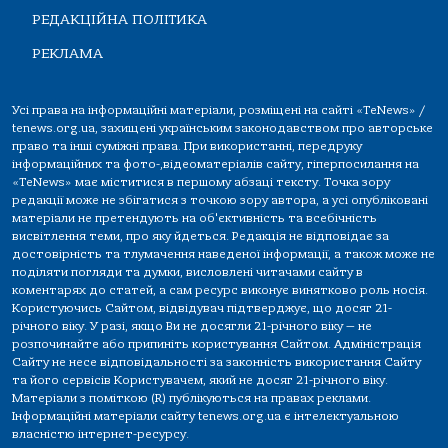
РЕДАКЦІЙНА ПОЛІТИКА
РЕКЛАМА
Усі права на інформаційні матеріали, розміщені на сайті «TeNews» /
tenews.org.ua, захищені українським законодавством про авторське
право та інші суміжні права. При використанні, передруку
інформаційних та фото-,відеоматеріалів сайту, гіперпосилання на
«TeNews» має міститися в першому абзаці тексту. Точка зору
редакції може не збігатися з точкою зору автора, а усі опубліковані
матеріали не претендують на об'єктивність та всебічність
висвітлення теми, про яку йдеться. Редакція не відповідає за
достовірність та тлумачення наведеної інформації, а також може не
поділяти погляди та думки, висловлені читачами сайту в
коментарях до статей, а сам ресурс виконує винятково роль носія.
Користуючись Сайтом, відвідувач підтверджує, що досяг 21-
річного віку. У разі, якщо Ви не досягли 21-річного віку — не
розпочинайте або припиніть користування Сайтом. Адміністрація
Сайту не несе відповідальності за законність використання Сайту
та його сервісів Користувачем, який не досяг 21-річного віку.
Матеріали з поміткою (R) публікуються на правах реклами.
Інформаційні матеріали сайту tenews.org.ua є інтелектуальною
власністю інтернет-ресурсу.