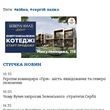
Теги:
#війна
,
#сергій лапко
СТРІЧКА НОВИН
16:35
Героїзм командира «Гіря»: шість ліквідованих та семеро
полонених
16:05
Чому Вучич запросив Зеленського: стратегія Сербії
14:35