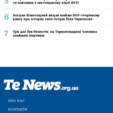
5
за навчання у мистецькому ліцеї №21
6
Богдан Новосядлий видав майже 800-сторінкову
книгу про історію села Острів біля Тернополя
7
Три дні був безвісти: на Тернопільщині чоловіка
знайшли мертвим
ПРО НАС
КОНТАКТИ