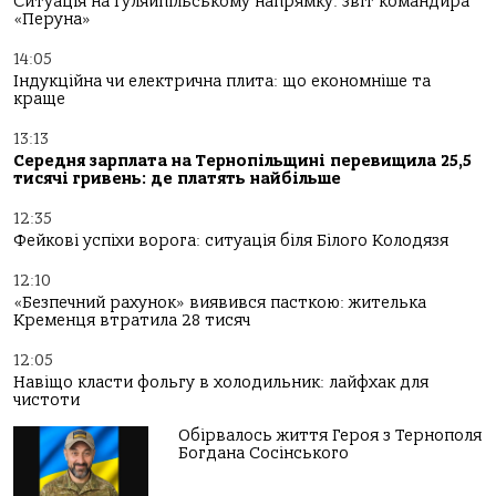
Ситуація на Гуляйпільському напрямку: звіт командира
«Перуна»
14:05
Індукційна чи електрична плита: що економніше та
краще
13:13
Середня зарплата на Тернопільщині перевищила 25,5
тисячі гривень: де платять найбільше
12:35
Фейкові успіхи ворога: ситуація біля Білого Колодязя
12:10
«Безпечний рахунок» виявився пасткою: жителька
Кременця втратила 28 тисяч
12:05
Навіщо класти фольгу в холодильник: лайфхак для
чистоти
Обірвалось життя Героя з Тернополя
Богдана Сосінського