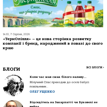
14:10, 7 Серпня, 2026
«ТернОпілля» – це нова сторінка розвитку
компанії і бренд, народжений в повазі до свого
краю
ВСІ БЛОГИ
>
БЛОГИ
Коли час мав смак білого наливу…
Яблучний Спас приходив до оселі бабусі
повільними...
ОЛЕГ УЩЕНКО
Відсидітись на Закарпатті чи Буковелі не
вийде…