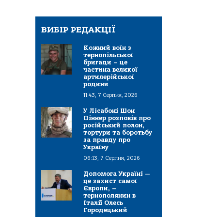
ВИБІР РЕДАКЦІЇ
Кожний воїн з
тернопільської
бригади – це
частина великої
артилерійської
родини
11:43, 7 Серпня, 2026
У Лісабоні Шон
Піннер розповів про
російський полон,
тортури та боротьбу
за правду про
Україну
06:13, 7 Серпня, 2026
Допомога Україні —
це захист самої
Європи, –
тернополянин в
Італії Олесь
Городецький