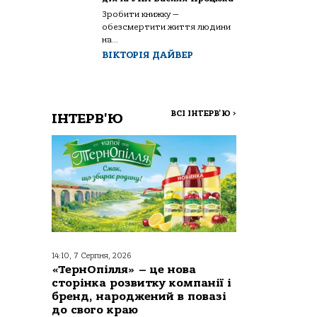
Зробити книжку —
обезсмертити життя людини
на...
ВІКТОРІЯ ДАЙВЕР
ВСІ ІНТЕРВ'Ю
>
ІНТЕРВ'Ю
14:10, 7 Серпня, 2026
«ТернОпілля» – це нова
сторінка розвитку компанії і
бренд, народжений в повазі
до свого краю