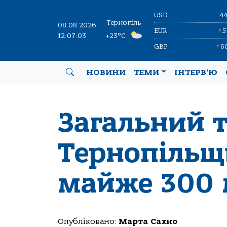
USD
4
Тернопіль
08.08.2026
EUR
5
▼
12:07:04
+23°C
GBP
6
▼
НОВИНИ
ТЕМИ
ІНТЕРВ’Ю
Загальний т
Тернопільщ
майже 300 
Опубліковано:
Марта Сахно