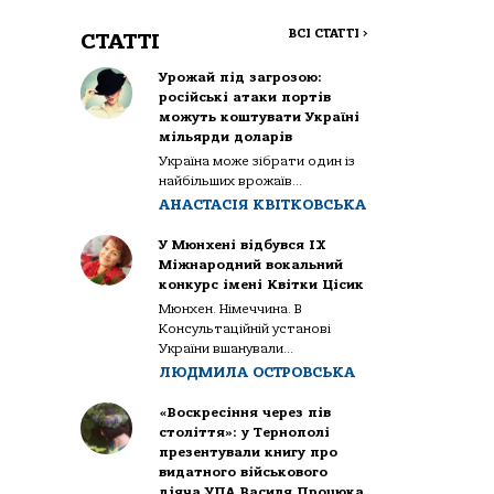
ВСІ СТАТТІ
>
СТАТТІ
Урожай під загрозою:
російські атаки портів
можуть коштувати Україні
мільярди доларів
Україна може зібрати один із
найбільших врожаїв...
АНАСТАСІЯ КВІТКОВСЬКА
У Мюнхені відбувся IX
Міжнародний вокальний
конкурс імені Квітки Цісик
Мюнхен. Німеччина. В
Консультаційній установі
України вшанували...
ЛЮДМИЛА ОСТРОВСЬКА
«Воскресіння через пів
століття»: у Тернополі
презентували книгу про
видатного військового
діяча УПА Василя Процюка