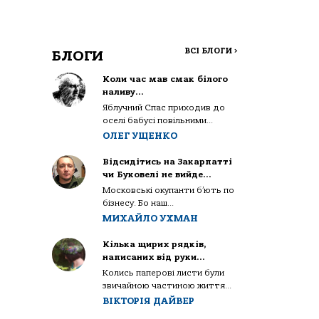
ВСІ БЛОГИ
>
БЛОГИ
Коли час мав смак білого
наливу…
Яблучний Спас приходив до
оселі бабусі повільними...
ОЛЕГ УЩЕНКО
Відсидітись на Закарпатті
чи Буковелі не вийде…
Московські окупанти б’ють по
бізнесу. Бо наш...
МИХАЙЛО УХМАН
Кілька щирих рядків,
написаних від руки…
Колись паперові листи були
звичайною частиною життя...
ВІКТОРІЯ ДАЙВЕР