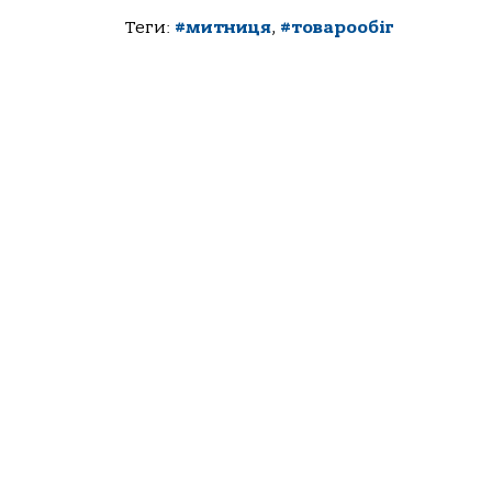
Теги:
#митниця
,
#товарообіг