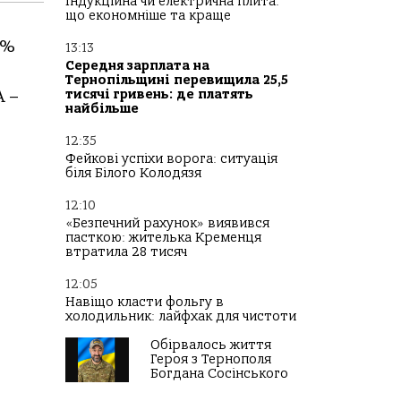
Індукційна чи електрична плита:
що економніше та краще
1%
13:13
Середня зарплата на
Тернопільщині перевищила 25,5
А –
тисячі гривень: де платять
найбільше
12:35
Фейкові успіхи ворога: ситуація
біля Білого Колодязя
12:10
«Безпечний рахунок» виявився
пасткою: жителька Кременця
втратила 28 тисяч
12:05
Навіщо класти фольгу в
холодильник: лайфхак для чистоти
Обірвалось життя
Героя з Тернополя
Богдана Сосінського