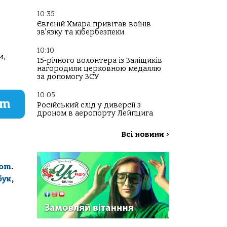
10:35
Євгеній Хмара привітав воїнів
зв’язку та кібербезпеки
10:10
и;
15-річного волонтера із Заліщиків
нагородили церковною медаллю
за допомогу ЗСУ
10:05
am
Російський слід у диверсії з
дроном в аеропорту Лейпцига
Всі новини
>
com
.
бук
,