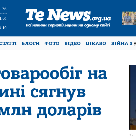
4.76
1.61
0.19
СТАТТІ
БЛОГИ
ФОТО
ВІДЕО
ЦІКАВО
ВІЙНА З
оварообіг на
ині сягнув
млн доларів
Заг