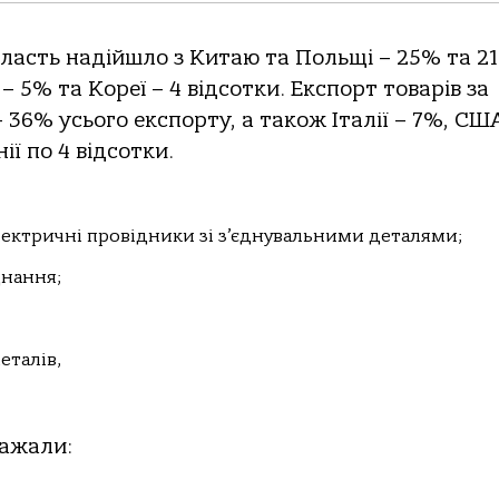
бласть надійшло з Китаю та Польщі – 25% та 2
– 5% та Кореї – 4 відсотки. Експорт товарів за
 36% усього експорту, а також Італії – 7%, СШ
ї по 4 відсотки.
електричні провідники зі з’єднувальними деталями;
днання;
еталів,
важали: