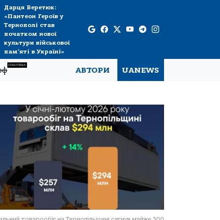
Дарця Веретюк:
«Пантеон Героїв у
Тернополі став
початком нової
культури військової
пам’яті в Україні»
СПЕЦТЕМА
рф
АВТОРИ
UANEWS
альний товарообіг на Тернопільщині сягнув майже 300