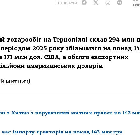
Поширити:
млн
ий товарообіг на Тернопіллі склав 294 млн д
 періодом 2025 року збільшився на понад 1
а 171 млн дол. США, а обсяги експортних
мільйони американських доларів.
ій митниці.
ри з Китаю з порушенням митних правил на 143 мл
час імпорту тракторів на понад 143 млн грн