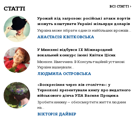
ВСІ СТАТТІ
>
СТАТТІ
Урожай під загрозою: російські атаки портів
можуть коштувати Україні мільярди доларів
Україна може зібрати один із найбільших врожаїв...
АНАСТАСІЯ КВІТКОВСЬКА
У Мюнхені відбувся IX Міжнародний
вокальний конкурс імені Квітки Цісик
Мюнхен. Німеччина. В Консультаційній установі
України вшанували...
ЛЮДМИЛА ОСТРОВСЬКА
«Воскресіння через пів століття»: у
Тернополі презентували книгу про видатного
військового діяча УПА Василя Процюка
Зробити книжку — обезсмертити життя людини
на...
ВІКТОРІЯ ДАЙВЕР