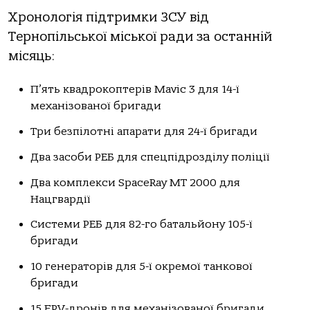
Хронологія підтримки ЗСУ від
Тернопільської міської ради за останній
місяць:
П’ять квадрокоптерів Mavic 3 для 14-ї
механізованої бригади
Три безпілотні апарати для 24-ї бригади
Два засоби РЕБ для спецпідрозділу поліції
Два комплекси SpaceRay MT 2000 для
Нацгвардії
Системи РЕБ для 82-го батальйону 105-ї
бригади
10 генераторів для 5-ї окремої танкової
бригади
15 FPV-дронів для механізованої бригади