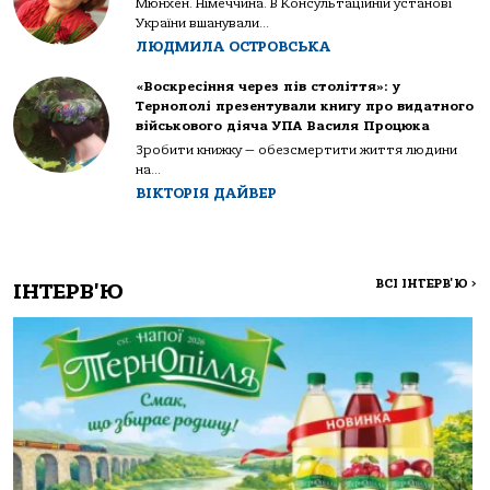
Мюнхен. Німеччина. В Консультаційній установі
України вшанували...
ЛЮДМИЛА ОСТРОВСЬКА
«Воскресіння через пів століття»: у
Тернополі презентували книгу про видатного
військового діяча УПА Василя Процюка
Зробити книжку — обезсмертити життя людини
на...
ВІКТОРІЯ ДАЙВЕР
ВСІ ІНТЕРВ'Ю
>
ІНТЕРВ'Ю