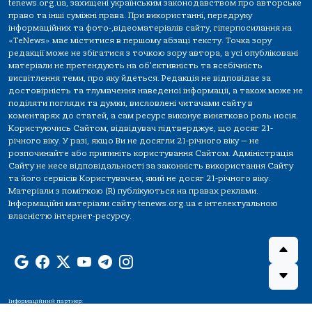
tenews.org.ua, захищені українським законодавством про авторське
право та інші суміжні права. При використанні, передруку
інформаційних та фото-,відеоматеріалів сайту, гіперпосилання на
«TeNews» має міститися в першому абзаці тексту. Точка зору
редакції може не збігатися з точкою зору автора, а усі опубліковані
матеріали не претендують на об'єктивність та всебічність
висвітлення теми, про яку йдеться. Редакція не відповідає за
достовірність та тлумачення наведеної інформації, а також може не
поділяти погляди та думки, висловлені читачами сайту в
коментарях до статей, а сам ресурс виконує винятково роль носія.
Користуючись Сайтом, відвідувач підтверджує, що досяг 21-
річного віку. У разі, якщо Ви не досягли 21-річного віку — не
розпочинайте або припиніть користування Сайтом. Адміністрація
Сайту не несе відповідальності за законність використання Сайту
та його сервісів Користувачем, який не досяг 21-річного віку.
Матеріали з поміткою (R) публікуються на правах реклами.
Інформаційні матеріали сайту tenews.org.ua є інтелектуальною
власністю інтернет-ресурсу.
Інформаційний партнер: