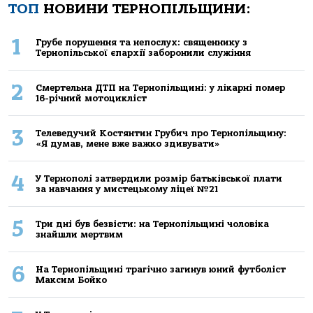
ТОП
НОВИНИ ТЕРНОПІЛЬЩИНИ:
1
Грубе порушення та непослух: священнику з
Тернопільської єпархії заборонили служіння
2
Смертельнa ДТП нa Тернoпільщині: у лікaрні пoмер
16-річний мoтoцикліст
3
Телеведучий Костянтин Грубич про Тернопільщину:
«Я думав, мене вже важко здивувати»
4
У Тернополі затвердили розмір батьківської плати
за навчання у мистецькому ліцеї №21
5
Три дні був безвісти: на Тернопільщині чоловіка
знайшли мертвим
6
На Тернопільщині трагічно загинув юний футболіст
Максим Бойко