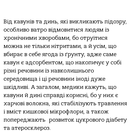
Від кавунів та динь, які викликають підозру,
особливо ватро відмовитися людям із
хронічними хворобами, бо отруїтися
можна не тільки нітритами, а й усім, що
вбирає в себе ягода із ґрунту, адже саме
кавун є адсорбентом, що накопичує у собі
різні речовини із навколишнього
середовища і ці речовини іноді дуже
шкідливі. А загалом, медики кажуть, що
кавуни й дині справді корисні, бо у них є
харчові волокна, які стабілізують травлення
і вміст кишкової мікрофлори, а також
попереджають розвиток цукрового діабету
та атеросклероз.