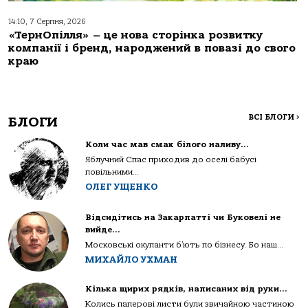
14:10, 7 Серпня, 2026
«ТернОпілля» – це нова сторінка розвитку
компанії і бренд, народжений в повазі до свого
краю
ВСІ БЛОГИ
>
БЛОГИ
Коли час мав смак білого наливу…
Яблучний Спас приходив до оселі бабусі
повільними...
ОЛЕГ УЩЕНКО
Відсидітись на Закарпатті чи Буковелі не
вийде…
Московські окупанти б’ють по бізнесу. Бо наш...
МИХАЙЛО УХМАН
Кілька щирих рядків, написаних від руки…
Колись паперові листи були звичайною частиною