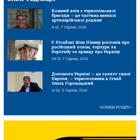
Кожний воїн з тернопільської
бригади – це частина великої
артилерійської родини
11:43, 7 Серпня, 2026
У Лісабоні Шон Піннер розповів про
російський полон, тортури та
боротьбу за правду про Україну
06:13, 7 Серпня, 2026
Допомога Україні — це захист самої
Європи, – тернополянин в Італії
Олесь Городецький
21:02, 3 Серпня, 2026
НОВИНИ РОЗДІЛУ
>