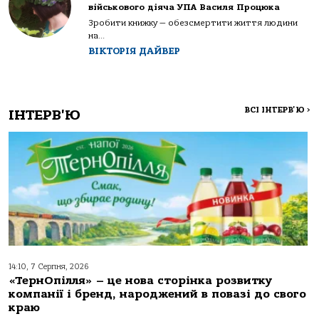
військового діяча УПА Василя Процюка
Зробити книжку — обезсмертити життя людини
на...
ВІКТОРІЯ ДАЙВЕР
ВСІ ІНТЕРВ'Ю
>
ІНТЕРВ'Ю
14:10, 7 Серпня, 2026
«ТернОпілля» – це нова сторінка розвитку
компанії і бренд, народжений в повазі до свого
краю