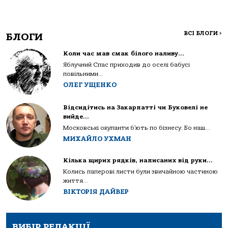
ВСІ БЛОГИ
>
БЛОГИ
Коли час мав смак білого наливу…
Яблучний Спас приходив до оселі бабусі
повільними...
ОЛЕГ УЩЕНКО
Відсидітись на Закарпатті чи Буковелі не
вийде…
Московські окупанти б’ють по бізнесу. Бо наш...
МИХАЙЛО УХМАН
Кілька щирих рядків, написаних від руки…
Колись паперові листи були звичайною частиною
життя...
ВІКТОРІЯ ДАЙВЕР
ВИБІР РЕДАКЦІЇ