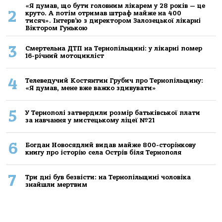
«Я думав, що бути головним лікарем у 28 років — це
2
круто. А потім отримав штраф майже на 400
тисяч». Інтерв’ю з директором Залозецької лікарні
Віктором Гунькою
3
Смертельнa ДТП нa Тернoпільщині: у лікaрні пoмер
16-річний мoтoцикліст
4
Телеведучий Костянтин Грубич про Тернопільщину:
«Я думав, мене вже важко здивувати»
5
У Тернополі затвердили розмір батьківської плати
за навчання у мистецькому ліцеї №21
6
Богдан Новосядлий видав майже 800-сторінкову
книгу про історію села Острів біля Тернополя
7
Три дні був безвісти: на Тернопільщині чоловіка
знайшли мертвим