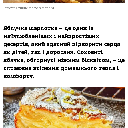
Ілюстративне фото з мережі.
Яблучна шарлотка – це один із
найулюбленіших і найпростіших
десертів, який здатний підкорити серця
як дітей, так і дорослих. Соковиті
яблука, обгорнуті ніжним бісквітом, – це
справжнє втілення домашнього тепла і
комфорту.