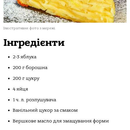
Ілюстративне фото з мережі.
Інгредієнти
2-3 яблука
200 г борошна
200 г цукру
4 яйця
1 ч. л. розпушувача
Ванільний цукор за смаком
Вершкове масло для змащування форми