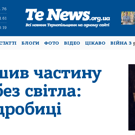
4.76
1.61
0.19
СТАТТІ
БЛОГИ
ФОТО
ВІДЕО
ЦІКАВО
ВІЙНА З
шив частину
ез світла:
дробиці