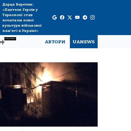
Дарця Веретюк:
«Пантеон Героїв у
Тернополі став
початком нової
культури військової
пам’яті в Україні»
СПЕЦТЕМА
рф
АВТОРИ
UANEWS