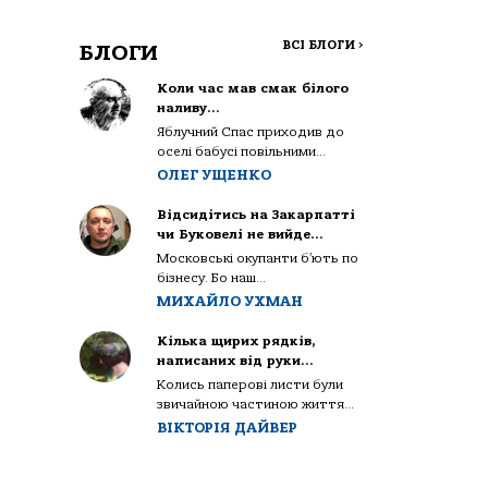
ВСІ БЛОГИ
>
БЛОГИ
Коли час мав смак білого
наливу…
Яблучний Спас приходив до
оселі бабусі повільними...
ОЛЕГ УЩЕНКО
Відсидітись на Закарпатті
чи Буковелі не вийде…
Московські окупанти б’ють по
бізнесу. Бо наш...
МИХАЙЛО УХМАН
Кілька щирих рядків,
написаних від руки…
Колись паперові листи були
звичайною частиною життя...
ВІКТОРІЯ ДАЙВЕР