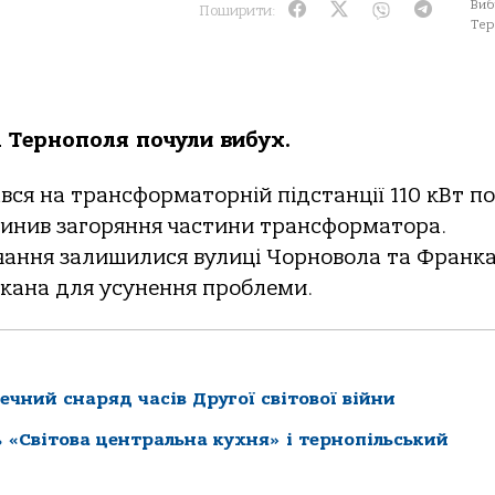
Виб
Поширити:
Тер
лі Тернополя почули вибух.
вся на трансформаторній підстанції 110 кВт по
ичинив загоряння частини трансформатора.
чання залишилися вулиці Чорновола та Франка
кана для усунення проблеми.
чний снаряд часів Другої світової війни
Світова центральна кухня» і тернопільський