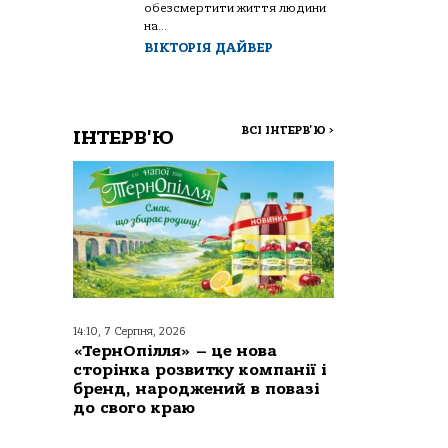
обезсмертити життя людини
на...
ВІКТОРІЯ ДАЙВЕР
ВСІ ІНТЕРВ'Ю
>
ІНТЕРВ'Ю
14:10, 7 Серпня, 2026
«ТернОпілля» – це нова
сторінка розвитку компанії і
бренд, народжений в повазі
до свого краю