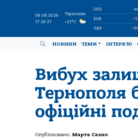
USD
4
Тернопіль
08.08.2026
EUR
5
▼
17:28:38
+21°C
GBP
6
▼
НОВИНИ
ТЕМИ
ІНТЕРВ’Ю
Вибух зали
Тернополя б
офіційні по
Опубліковано:
Марта Сахно