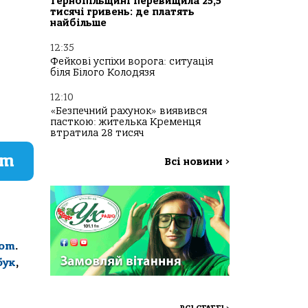
Тернопільщині перевищила 25,5
тисячі гривень: де платять
найбільше
12:35
Фейкові успіхи ворога: ситуація
біля Білого Колодязя
12:10
«Безпечний рахунок» виявився
пасткою: жителька Кременця
втратила 28 тисяч
am
Всі новини
>
com
.
бук
,