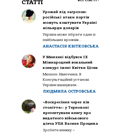
ВСІ СТАТТІ
>
СТАТТІ
Урожай під загрозою:
російські атаки портів
можуть коштувати Україні
мільярди доларів
Україна може зібрати один із
найбільших врожаїв...
АНАСТАСІЯ КВІТКОВСЬКА
У Мюнхені відбувся IX
Міжнародний вокальний
конкурс імені Квітки Цісик
Мюнхен. Німеччина. В
Консультаційній установі
України вшанували...
ЛЮДМИЛА ОСТРОВСЬКА
«Воскресіння через пів
століття»: у Тернополі
презентували книгу про
видатного військового
діяча УПА Василя Процюка
Зробити книжку —