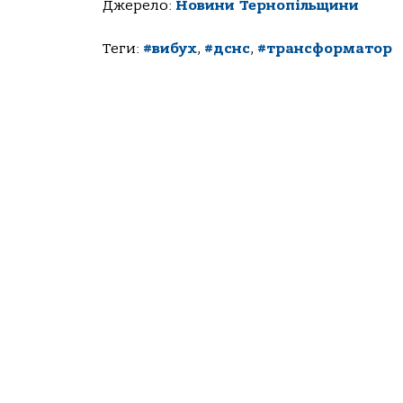
Джерело:
Новини Тернопільщини
Теги:
#вибух
,
#дснс
,
#трансформатор