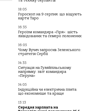
та техніку окупантів
18:05
Гороскоп на 9 серпня: що віщують
карти Таро
16:35
Героїзм командира «Гіря»: шість
ліквідованих та семеро полонених
16:05
Чому Вучич запросив Зеленського:
стратегія Сербії
14:35
Ситуація на Гуляйпільському
напрямку: звіт командира
«Перуна»
14:05
Індукційна чи електрична плита:
що економніше та краще
13:13
Середня зарплата на