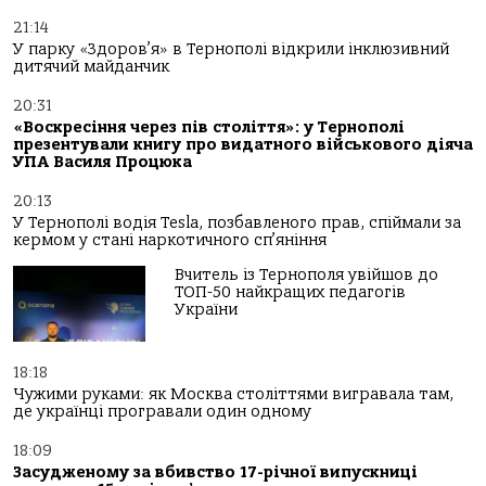
21:14
У парку «Здоров’я» в Тернополі відкрили інклюзивний
дитячий майданчик
20:31
«Воскресіння через пів століття»: у Тернополі
презентували книгу про видатного військового діяча
УПА Василя Процюка
20:13
У Тернополі водія Tesla, позбавленого прав, спіймали за
кермом у стані наркотичного сп’яніння
Вчитель із Тернополя увійшов до
ТОП-50 найкращих педагогів
України
18:18
Чужими руками: як Москва століттями вигравала там,
де українці програвали один одному
18:09
Засудженому за вбивство 17-річної випускниці