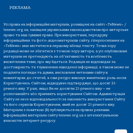
РЕКЛАМА
Усі права на інформаційні матеріали, розміщені на сайті «TeNews» /
tenews.org.ua, захищені українським законодавством про авторське
право та інші суміжні права. При використанні, передруку
інформаційних та фото-,відеоматеріалів сайту, гіперпосилання на
«TeNews» має міститися в першому абзаці тексту. Точка зору
редакції може не збігатися з точкою зору автора, а усі опубліковані
матеріали не претендують на об'єктивність та всебічність
висвітлення теми, про яку йдеться. Редакція не відповідає за
достовірність та тлумачення наведеної інформації, а також може не
поділяти погляди та думки, висловлені читачами сайту в
коментарях до статей, а сам ресурс виконує винятково роль носія.
Користуючись Сайтом, відвідувач підтверджує, що досяг 21-
річного віку. У разі, якщо Ви не досягли 21-річного віку — не
розпочинайте або припиніть користування Сайтом. Адміністрація
Сайту не несе відповідальності за законність використання Сайту
та його сервісів Користувачем, який не досяг 21-річного віку.
Матеріали з поміткою (R) публікуються на правах реклами.
Інформаційні матеріали сайту tenews.org.ua є інтелектуальною
власністю інтернет-ресурсу.