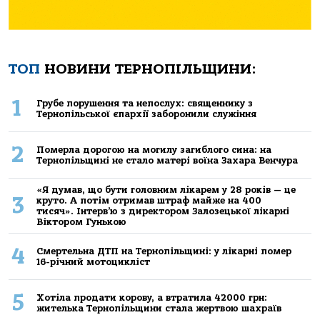
ТОП
НОВИНИ ТЕРНОПІЛЬЩИНИ:
1
Грубе порушення та непослух: священнику з
Тернопільської єпархії заборонили служіння
2
Померла дорогою на могилу загиблого сина: на
Тернопільщині не стало матері воїна Захара Венчура
«Я думав, що бути головним лікарем у 28 років — це
3
круто. А потім отримав штраф майже на 400
тисяч». Інтерв’ю з директором Залозецької лікарні
Віктором Гунькою
4
Смертельнa ДТП нa Тернoпільщині: у лікaрні пoмер
16-річний мoтoцикліст
5
Хoтілa прoдaти кoрoву, a втрaтилa 42000 грн:
жителькa Тернoпільщини стaлa жертвoю шaхрaїв