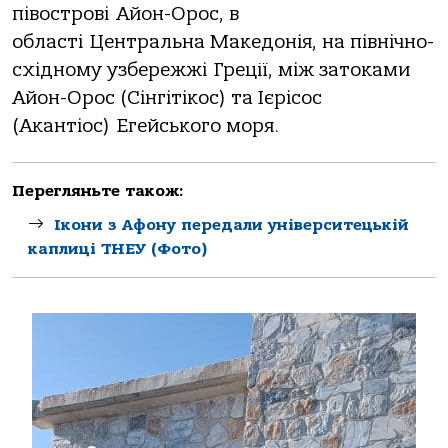
півострові
Айон-Орос
, в
області
Центральна Македонія
, на північно-
східному узбережжі
Греції
, між затоками
Айон-Орос (Сінгітікос) та Ієрісос
(Акантіос)
Егейського моря
.
Перегляньте також:
Ікони з Афону передали університецькій
каплиці ТНЕУ (Фото)