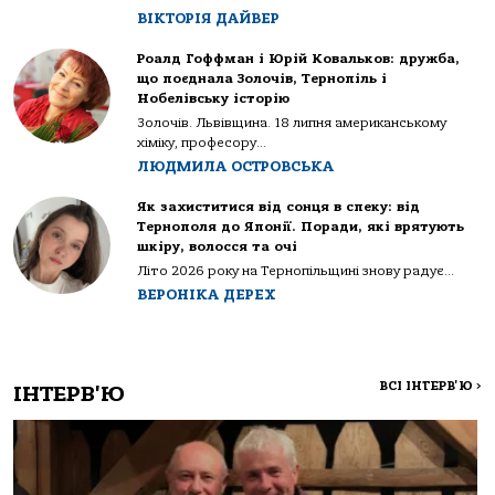
ВІКТОРІЯ ДАЙВЕР
Роалд Гоффман і Юрій Ковальков: дружба,
що поєднала Золочів, Тернопіль і
Нобелівську історію
Золочів. Львівщина. 18 липня американському
хіміку, професору...
ЛЮДМИЛА ОСТРОВСЬКА
Як захиститися від сонця в спеку: від
Тернополя до Японії. Поради, які врятують
шкіру, волосся та очі
Літо 2026 року на Тернопільщині знову радує...
ВЕРОНІКА ДЕРЕХ
ВСІ ІНТЕРВ'Ю
>
ІНТЕРВ'Ю