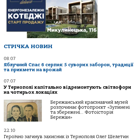
СТРІЧКА НОВИН
08:07
Яблучний Спас 6 серпня: 5 суворих заборон, традиції
та прикмети на врожай
07:07
У Тернополі капітально відремонтують світлофори
на чотирьох локаціях
Бережанський краєзнавчий музей
розпочинає фотопроєкт «Зупинені
та збережені… Фотоісторія
Бережан»
22:10
Героїчно загинув захисник із Тернополя Олег Шелетин