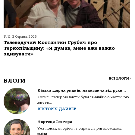
14:12, 2 Серпня, 2026
Телеведучий Костянтин Грубич про
Тернопільщину: «Я думав, мене вже важко
здивувати»
ВСІ БЛОГИ
>
БЛОГИ
Кілька щирих рядків, написаних від руки…
Колись паперові листи були звичайною частиною
життя...
ВІКТОРІЯ ДАЙВЕР
Фортеця Гектора
Уже понад сторіччя, попри всі приголомшливі
зміни...