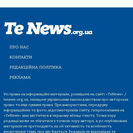
ПРО НАС
КОНТАКТИ
РЕДАКЦІЙНА ПОЛІТИКА
РЕКЛАМА
Усі права на інформаційні матеріали, розміщені на сайті «TeNews» /
tenews.org.ua, захищені українським законодавством про авторське
право та інші суміжні права. При використанні, передруку
інформаційних та фото-,відеоматеріалів сайту, гіперпосилання на
«TeNews» має міститися в першому абзаці тексту. Точка зору
редакції може не збігатися з точкою зору автора, а усі опубліковані
матеріали не претендують на об'єктивність та всебічність
висвітлення теми, про яку йдеться. Редакція не відповідає за