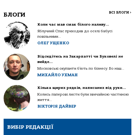
ВСІ БЛОГИ
>
БЛОГИ
Коли час мав смак білого наливу…
Яблучний Спас приходив до оселі бабусі
повільними...
ОЛЕГ УЩЕНКО
Відсидітись на Закарпатті чи Буковелі не
вийде…
Московські окупанти б’ють по бізнесу. Бо наш...
МИХАЙЛО УХМАН
Кілька щирих рядків, написаних від руки…
Колись паперові листи були звичайною частиною
життя...
ВІКТОРІЯ ДАЙВЕР
ВИБІР РЕДАКЦІЇ