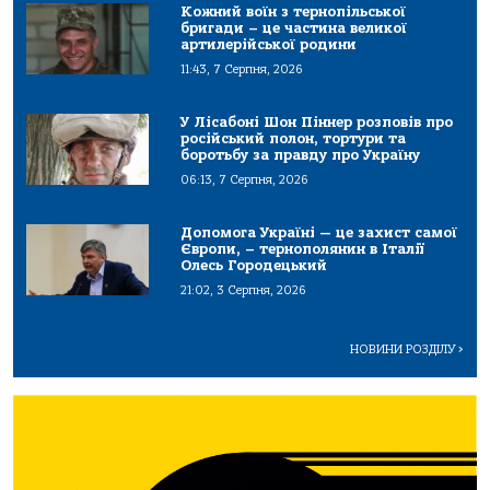
Кожний воїн з тернопільської
бригади – це частина великої
артилерійської родини
11:43, 7 Серпня, 2026
У Лісабоні Шон Піннер розповів про
російський полон, тортури та
боротьбу за правду про Україну
06:13, 7 Серпня, 2026
Допомога Україні — це захист самої
Європи, – тернополянин в Італії
Олесь Городецький
21:02, 3 Серпня, 2026
НОВИНИ РОЗДІЛУ
>