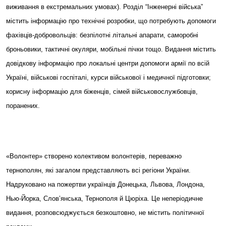
виживання в екстремальних умовах). Розділ “Інженерні війська”
містить інформацію про технічні розробки, що потребують допомоги
фахівців-добровольців: безпілотні літальні апарати, саморобні
броньовики, тактичні окуляри, мобільні пічки тощо. Видання містить
довідкову інформацію про локальні центри допомоги армії по всій
Україні, військові госпіталі, курси військової і медичної підготовки;
корисну інформацію для біженців, сімей військовослужбовців,
поранених.
«Волонтер» створено колективом волонтерів, переважно
тернополян, які загалом представляють всі регіони України.
Надруковано на пожертви українців Донецька, Львова, Лондона,
Нью-Йорка, Слов’янська, Тернополя й Цюріха. Це неперіодичне
видання, розповсюджується безкоштовно, не містить політичної