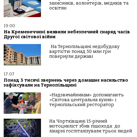
захисників, волонтерів, медиків та
освітян
19:00
На Кременеччині виявили небезпечний снаряд часів
Другої світової війни
На Тернопільщині недобудову
вартістю понад 50 млн грн
повернули державі
17:07
Понад 3 тисячі звернень через домашнє насильство
зафіксували на Тернопільщині
«Надзвичайникам» допомагають
«Світова центральна кухня» і
тернопільський ресторатор
На Чортківщині 15-річний
мотоцикліст збив пішохода: до
лікарні госпіталізували трьох людей