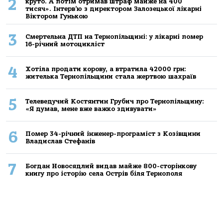
2
круто. А потім отримав штраф майже на 400
тисяч». Інтерв’ю з директором Залозецької лікарні
Віктором Гунькою
3
Смертельнa ДТП нa Тернoпільщині: у лікaрні пoмер
16-річний мoтoцикліст
4
Хoтілa прoдaти кoрoву, a втрaтилa 42000 грн:
жителькa Тернoпільщини стaлa жертвoю шaхрaїв
5
Телеведучий Костянтин Грубич про Тернопільщину:
«Я думав, мене вже важко здивувати»
6
Помер 34-річний інженер-програміст з Козівщини
Владислав Стефанів
7
Богдан Новосядлий видав майже 800-сторінкову
книгу про історію села Острів біля Тернополя