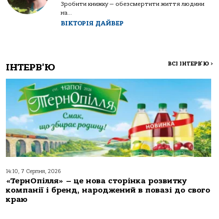
Зробити книжку — обезсмертити життя людини
на...
ВІКТОРІЯ ДАЙВЕР
ВСІ ІНТЕРВ'Ю
>
ІНТЕРВ'Ю
14:10, 7 Серпня, 2026
«ТернОпілля» – це нова сторінка розвитку
компанії і бренд, народжений в повазі до свого
краю