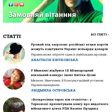
ВСІ СТАТТІ
>
СТАТТІ
Урожай під загрозою: російські атаки портів
можуть коштувати Україні мільярди доларів
Україна може зібрати один із найбільших врожаїв...
АНАСТАСІЯ КВІТКОВСЬКА
У Мюнхені відбувся IX Міжнародний
вокальний конкурс імені Квітки Цісик
Мюнхен. Німеччина. В Консультаційній установі
України вшанували...
ЛЮДМИЛА ОСТРОВСЬКА
«Воскресіння через пів століття»: у
Тернополі презентували книгу про видатного
військового діяча УПА Василя Процюка