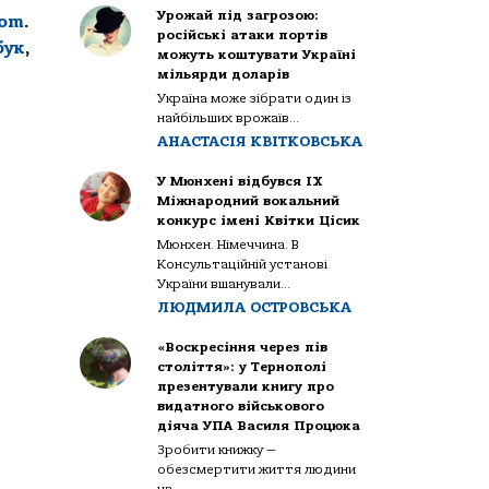
Урожай під загрозою:
com
.
російські атаки портів
бук
,
можуть коштувати Україні
мільярди доларів
Україна може зібрати один із
найбільших врожаїв...
АНАСТАСІЯ КВІТКОВСЬКА
У Мюнхені відбувся IX
Міжнародний вокальний
конкурс імені Квітки Цісик
Мюнхен. Німеччина. В
Консультаційній установі
України вшанували...
ЛЮДМИЛА ОСТРОВСЬКА
«Воскресіння через пів
століття»: у Тернополі
презентували книгу про
видатного військового
діяча УПА Василя Процюка
Зробити книжку —
обезсмертити життя людини
на...