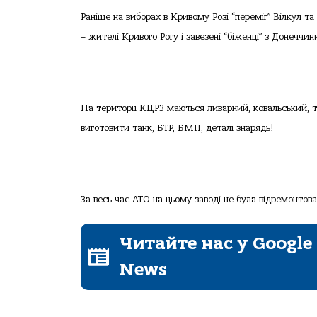
Раніше на виборах в Кривому Розі “переміг” Вілкул та
– жителі Кривого Рогу і завезені “біженці” з Донеччи
На території КЦРЗ маються ливарний, ковальський, т
виготовити танк, БТР, БМП, деталі знарядь!
За весь час АТО на цьому заводі не була відремонто
Читайте нас у Google
News