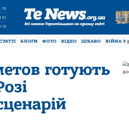
4.76
1.61
0.19
СТАТТІ
БЛОГИ
ФОТО
ВІДЕО
ЦІКАВО
ВІЙНА З
метов готують
Розі
сценарій