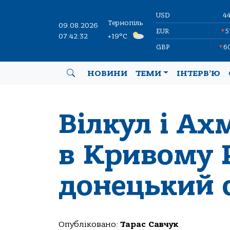
USD
4
Тернопіль
09.08.2026
EUR
5
▼
07:42:33
+19°C
GBP
6
▼
НОВИНИ
ТЕМИ
ІНТЕРВ’Ю
Вілкул і Ах
в Кривому 
донецький 
Опубліковано:
Тарас Савчук