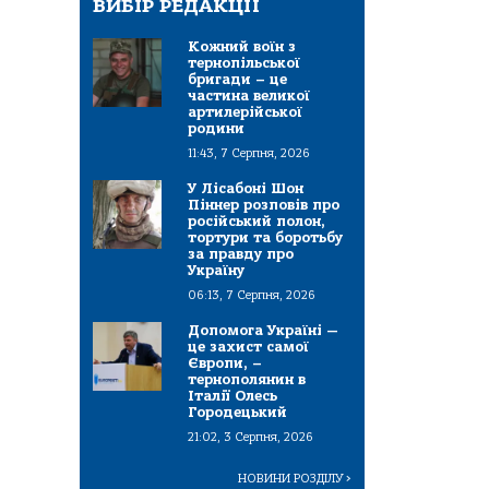
ВИБІР РЕДАКЦІЇ
Кожний воїн з
тернопільської
бригади – це
частина великої
артилерійської
родини
11:43, 7 Серпня, 2026
У Лісабоні Шон
Піннер розповів про
російський полон,
тортури та боротьбу
за правду про
Україну
06:13, 7 Серпня, 2026
Допомога Україні —
це захист самої
Європи, –
тернополянин в
Італії Олесь
Городецький
21:02, 3 Серпня, 2026
НОВИНИ РОЗДІЛУ
>