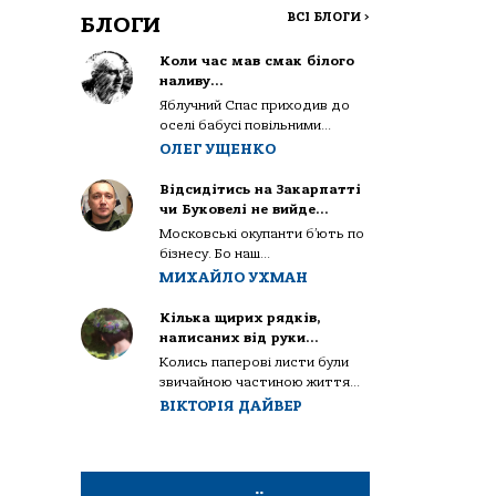
ВСІ БЛОГИ
>
БЛОГИ
Коли час мав смак білого
наливу…
Яблучний Спас приходив до
оселі бабусі повільними...
ОЛЕГ УЩЕНКО
Відсидітись на Закарпатті
чи Буковелі не вийде…
Московські окупанти б’ють по
бізнесу. Бо наш...
МИХАЙЛО УХМАН
Кілька щирих рядків,
написаних від руки…
Колись паперові листи були
звичайною частиною життя...
ВІКТОРІЯ ДАЙВЕР