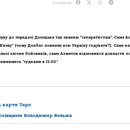
Поширити:
руку до передачі Донецька так званим “сепаратистам”. Саме й
иєву” (чому Донбас повинен всю Україну годувати?). Саме на
льчі загони бойовиків, саме Ахметов відмовився докласти х
межившись “гудками в 12:00”.
ь карти Таро
Козівщини Володимир Вельма