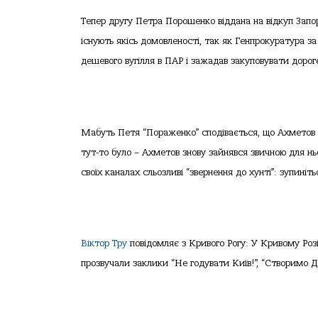
Тепер другу Петра Порошенко віддана на відкуп Запо
існують якісь домовленості, так як Генпрокуратура 
дешевого вугілля в ПАР і зажадав закуповувати дорог
Мабуть Петя “Пораженко” сподівається, що Ахметов с
тут-то було – Ахметов знову зайнявся звичною для н
своїх каналах сльозливі “звернення до хунті”: зупині
Віктор Тру
повідомляє з Кривого Рогу: У Кривому Роз
прозвучали заклики “Не годувати Київ!”, “Створимо Д