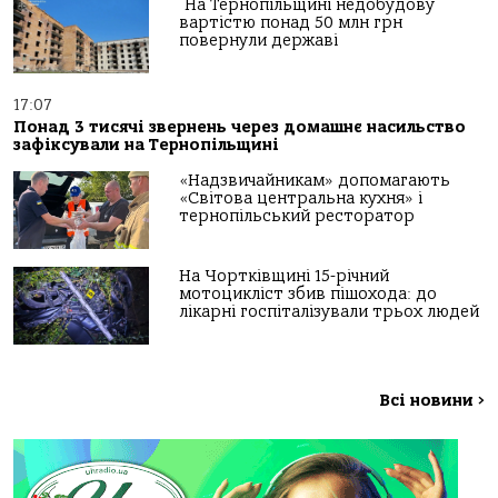
На Тернопільщині недобудову
вартістю понад 50 млн грн
повернули державі
17:07
Понад 3 тисячі звернень через домашнє насильство
зафіксували на Тернопільщині
«Надзвичайникам» допомагають
«Світова центральна кухня» і
тернопільський ресторатор
На Чортківщині 15-річний
мотоцикліст збив пішохода: до
лікарні госпіталізували трьох людей
Всі новини
>