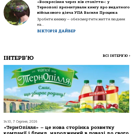
«Воскресіння через пів століття»: у
Тернополі презентували книгу про видатного
військового діяча УПА Василя Процюка
Зробити книжку — обезсмертити життя людини
на...
ВІКТОРІЯ ДАЙВЕР
ВСІ ІНТЕРВ'Ю
>
ІНТЕРВ'Ю
14:10, 7 Серпня, 2026
«ТернОпілля» – це нова сторінка розвитку
компанії і бренд, народжений в повазі до свого