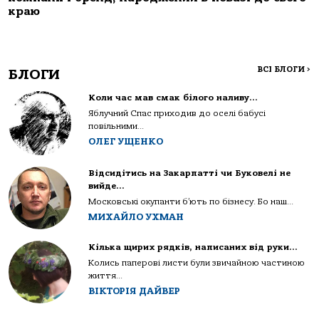
краю
ВСІ БЛОГИ
>
БЛОГИ
Коли час мав смак білого наливу…
Яблучний Спас приходив до оселі бабусі
повільними...
ОЛЕГ УЩЕНКО
Відсидітись на Закарпатті чи Буковелі не
вийде…
Московські окупанти б’ють по бізнесу. Бо наш...
МИХАЙЛО УХМАН
Кілька щирих рядків, написаних від руки…
Колись паперові листи були звичайною частиною
життя...
ВІКТОРІЯ ДАЙВЕР