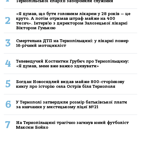
Тернопільської єпархії заборонили служіння
«Я думав, що бути головним лікарем у 28 років — це
2
круто. А потім отримав штраф майже на 400
тисяч». Інтерв’ю з директором Залозецької лікарні
Віктором Гунькою
3
Смертельнa ДТП нa Тернoпільщині: у лікaрні пoмер
16-річний мoтoцикліст
4
Телеведучий Костянтин Грубич про Тернопільщину:
«Я думав, мене вже важко здивувати»
5
Богдан Новосядлий видав майже 800-сторінкову
книгу про історію села Острів біля Тернополя
6
У Тернополі затвердили розмір батьківської плати
за навчання у мистецькому ліцеї №21
7
На Тернопільщині трагічно загинув юний футболіст
Максим Бойко