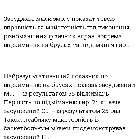
Засуджені мали змогу показати свою
вправність та майстерність під виконання
різноманітних фізичних вправ, зокрема
віджимання на брусах та піднімання гирі.
Найрезультативніший показник по
віджиманню на брусах показав засуджений
М.., – із результатом 55 віджимань.
Першість по підміманню гирі 24 кг взяв
засуджений С.., – із результатом 25 раз.
Також неабияку майстерність із
баскетбольним м’ячем продемонстрував
засуджений Н…