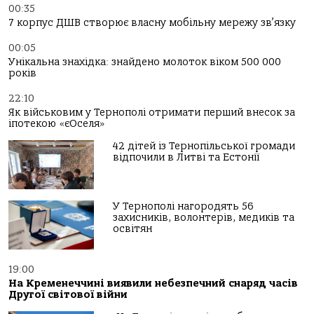
00:35
7 корпус ДШВ створює власну мобільну мережу зв’язку
00:05
Унікальна знахідка: знайдено молоток віком 500 000
років
22:10
Як військовим у Тернополі отримати перший внесок за
іпотекою «єОселя»
42 дітей із Тернопільської громади
відпочили в Литві та Естонії
У Тернополі нагородять 56
захисників, волонтерів, медиків та
освітян
19:00
На Кременеччині виявили небезпечний снаряд часів
Другої світової війни