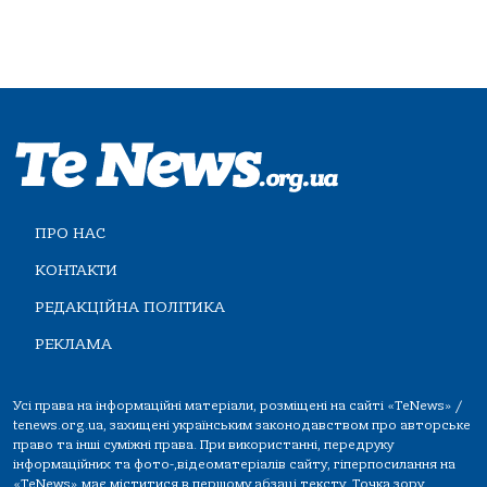
ПРО НАС
КОНТАКТИ
РЕДАКЦІЙНА ПОЛІТИКА
РЕКЛАМА
Усі права на інформаційні матеріали, розміщені на сайті «TeNews» /
tenews.org.ua, захищені українським законодавством про авторське
право та інші суміжні права. При використанні, передруку
інформаційних та фото-,відеоматеріалів сайту, гіперпосилання на
«TeNews» має міститися в першому абзаці тексту. Точка зору