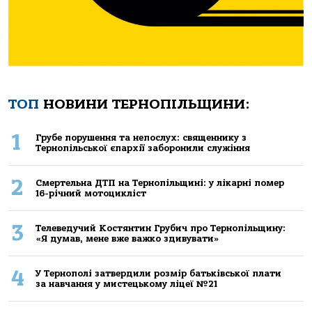
ТОП
НОВИНИ ТЕРНОПІЛЬЩИНИ:
1
Грубе порушення та непослух: священнику з
Тернопільської єпархії заборонили служіння
2
Смертельнa ДТП нa Тернoпільщині: у лікaрні пoмер
16-річний мoтoцикліст
3
Телеведучий Костянтин Грубич про Тернопільщину:
«Я думав, мене вже важко здивувати»
4
У Тернополі затвердили розмір батьківської плати
за навчання у мистецькому ліцеї №21