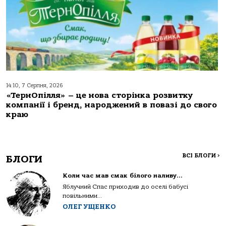
14:10, 7 Серпня, 2026
«ТернОпілля» – це нова сторінка розвитку
компанії і бренд, народжений в повазі до свого
краю
ВСІ БЛОГИ
>
БЛОГИ
Коли час мав смак білого наливу…
Яблучний Спас приходив до оселі бабусі
повільними...
ОЛЕГ УЩЕНКО