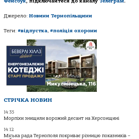
Фейсбук
, підключайтеся до каналу
Телеграм
.
Джерело:
Новини Тернопільщини
Теги:
#відпустка
,
#поліція охорони
СТРІЧКА НОВИН
14:35
Морпіхи знищили ворожий десант на Херсонщині
14:12
Міська рада Тернополя покриває різницю показників –