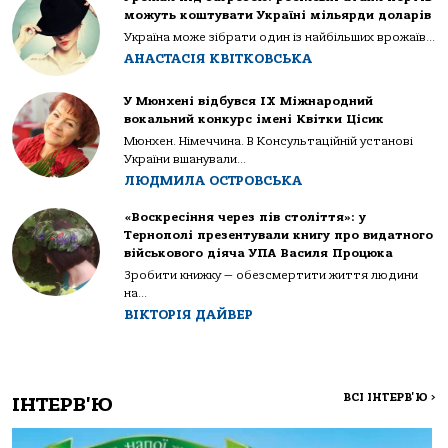
можуть коштувати Україні мільярди доларів
Україна може зібрати один із найбільших врожаїв...
АНАСТАСІЯ КВІТКОВСЬКА
У Мюнхені відбувся IX Міжнародний
вокальний конкурс імені Квітки Цісик
Мюнхен. Німеччина. В Консультаційній установі
України вшанували...
ЛЮДМИЛА ОСТРОВСЬКА
«Воскресіння через пів століття»: у
Тернополі презентували книгу про видатного
військового діяча УПА Василя Процюка
Зробити книжку — обезсмертити життя людини
на...
ВІКТОРІЯ ДАЙВЕР
ВСІ ІНТЕРВ'Ю
>
ІНТЕРВ'Ю