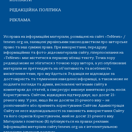
РЕДАКЦІЙНА ПОЛІТИКА
РЕКЛАМА
Усі права на інформаційні матеріали, розміщені на сайті «TeNews» /
tenews.org.ua, захищені українським законодавством про авторське
право та інші суміжні права. При використанні, передруку
інформаційних та фото-,відеоматеріалів сайту, гіперпосилання на
«TeNews» має міститися в першому абзаці тексту. Точка зору
редакції може не збігатися з точкою зору автора, а усі опубліковані
матеріали не претендують на об'єктивність та всебічність
висвітлення теми, про яку йдеться. Редакція не відповідає за
достовірність та тлумачення наведеної інформації, а також може не
поділяти погляди та думки, висловлені читачами сайту в
коментарях до статей, а сам ресурс виконує винятково роль носія.
Користуючись Сайтом, відвідувач підтверджує, що досяг 21-
річного віку. У разі, якщо Ви не досягли 21-річного віку — не
розпочинайте або припиніть користування Сайтом. Адміністрація
Сайту не несе відповідальності за законність використання Сайту
та його сервісів Користувачем, який не досяг 21-річного віку.
Матеріали з поміткою (R) публікуються на правах реклами.
Інформаційні матеріали сайту tenews.org.ua є інтелектуальною
власністю інтернет-ресурсу.