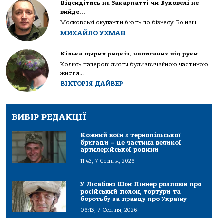
Відсидітись на Закарпатті чи Буковелі не
вийде…
Московські окупанти б’ють по бізнесу. Бо наш...
МИХАЙЛО УХМАН
Кілька щирих рядків, написаних від руки…
Колись паперові листи були звичайною частиною
життя...
ВІКТОРІЯ ДАЙВЕР
ВИБІР РЕДАКЦІЇ
Кожний воїн з тернопільської
бригади – це частина великої
артилерійської родини
11:43, 7 Серпня, 2026
У Лісабоні Шон Піннер розповів про
російський полон, тортури та
боротьбу за правду про Україну
06:13, 7 Серпня, 2026