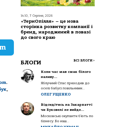
14:10, 7 Серпня, 2026
«ТернОпілля» – це нова
сторінка розвитку компанії і
бренд, народжений в повазі
до свого краю
am
ВСІ БЛОГИ
>
БЛОГИ
Коли час мав смак білого
наливу…
com
.
Яблучний Спас приходив до
оселі бабусі повільними...
бук
,
ОЛЕГ УЩЕНКО
Відсидітись на Закарпатті
чи Буковелі не вийде…
Московські окупанти б’ють по
бізнесу. Бо наш...