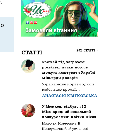
.
го
ВСІ СТАТТІ
>
СТАТТІ
Урожай під загрозою:
російські атаки портів
можуть коштувати Україні
мільярди доларів
Україна може зібрати один із
найбільших врожаїв...
АНАСТАСІЯ КВІТКОВСЬКА
У Мюнхені відбувся IX
Міжнародний вокальний
конкурс імені Квітки Цісик
Мюнхен. Німеччина. В
Консультаційній установі