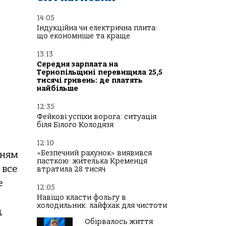
14:05
Індукційна чи електрична плита:
що економніше та краще
13:13
Середня зарплата на
Тернопільщині перевищила 25,5
тисячі гривень: де платять
найбільше
12:35
Фейкові успіхи ворога: ситуація
біля Білого Колодязя
12:10
«Безпечний рахунок» виявився
нням
пасткою: жителька Кременця
 все
втратила 28 тисяч
е
12:05
Навіщо класти фольгу в
холодильник: лайфхак для чистоти
д
Обірвалось життя