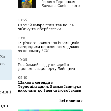
Героя з Тернополя
Богдана Сосінського
10:35
Євгеній Хмара привітав воїнів
зв’язку та кібербезпеки
10:10
15-річного волонтера із Заліщиків
нагородили церковною медаллю
за допомогу ЗСУ
 За
10:05
ез
Російський слід у диверсії з
дроном в аеропорту Лейпцига
09:10
Шахова легенда з
Тернопільщини: Василя Іванчука
включать до Зали світової слави
сивні
Всі новини
>
лада