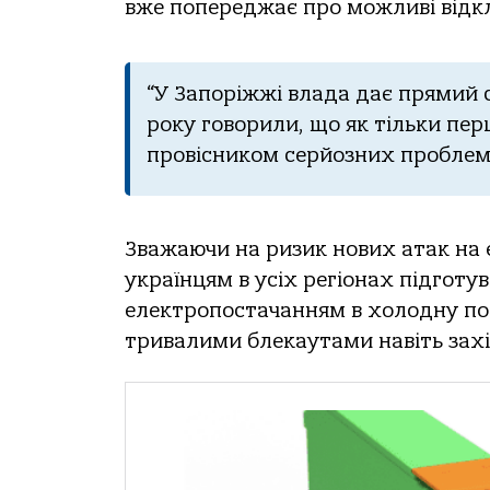
вже попереджає про можливі відкл
“У Запоріжжі влада дає прямий с
року говорили, що як тільки пер
провісником серйозних проблем 
Зважаючи на ризик нових атак на 
українцям в усіх регіонах підгот
електропостачанням в холодну по
тривалими блекаутами навіть зах