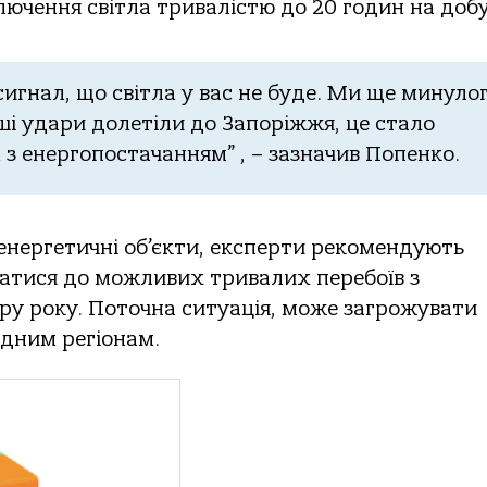
ючення світла тривалістю до 20 годин на добу
игнал, що світла у вас не буде. Ми ще минуло
ші удари долетіли до Запоріжжя, це стало
з енергопостачанням” , – зазначив Попенко.
енергетичні об’єкти, експерти рекомендують
уватися до можливих тривалих перебоїв з
ру року. Поточна ситуація, може загрожувати
ідним регіонам.