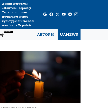
Дарця Веретюк:
«Пантеон Героїв у
Тернополі став
початком нової
культури військової
пам’яті в Україні»
СПЕЦТЕМА
рф
АВТОРИ
UANEWS
стративне фото з мережі.