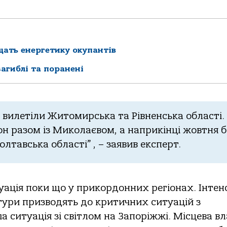
щать енергетику окупантів
загиблі та поранені
 вилетіли Житомирська та Рівненська області.
он разом із Миколаєвом, а наприкінці жовтня б
лтавська області” , – заявив експерт.
уація поки що у прикордонних регіонах. Інтен
тури призводять до критичних ситуацій з
 ситуація зі світлом на Запоріжжі. Місцева в