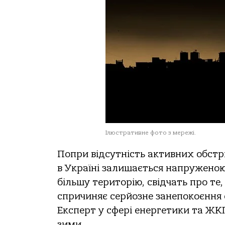
Ілюстративне фото з мережі.
Попри відсутність активних обстрі
в Україні залишається напруженою
більшу територію, свідчать про те
спричиняє серйозне занепокоєння 
Експерт у сфері енергетики та ЖКГ
зими.