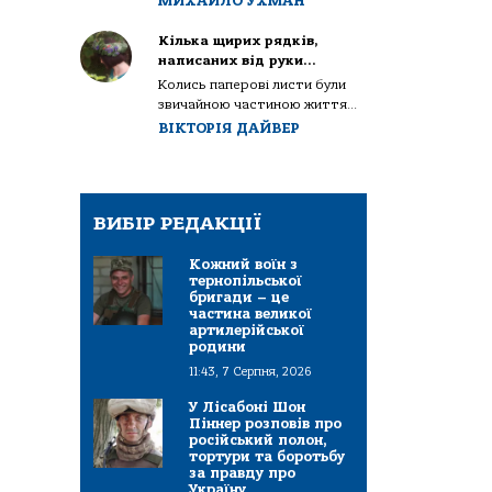
МИХАЙЛО УХМАН
Кілька щирих рядків,
написаних від руки…
Колись паперові листи були
звичайною частиною життя...
ВІКТОРІЯ ДАЙВЕР
ВИБІР РЕДАКЦІЇ
Кожний воїн з
тернопільської
бригади – це
частина великої
артилерійської
родини
11:43, 7 Серпня, 2026
У Лісабоні Шон
Піннер розповів про
російський полон,
тортури та боротьбу
за правду про
Україну