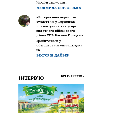
України вшанували...
ЛЮДМИЛА ОСТРОВСЬКА
«Воскресіння через пів
століття»: у Тернополі
презентували книгу про
видатного військового
діяча УПА Василя Процюка
Зробити книжку —
обезсмертити життя людини
на...
ВІКТОРІЯ ДАЙВЕР
ВСІ ІНТЕРВ'Ю
>
ІНТЕРВ'Ю