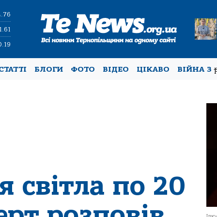
4.76
1.61
0.19
СТАТТІ
БЛОГИ
ФОТО
ВІДЕО
ЦІКАВО
ВІЙНА З
 світла по 20
ерт розповів,
Ілю