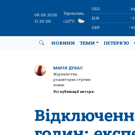
USD
4
Тернопіль
08.08.2026
EUR
5
▼
11:20:07
+22°C
GBP
6
▼
НОВИНИ
ТЕМИ
ІНТЕРВ’Ю
МАРІЯ ДУБАС
Журналістка,
редакторка стрічки
новин
Усі публікації автора
>
Відключення
годин: експ