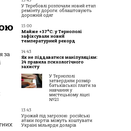
15:43
У Теребовлі розпочали новий етап
ремонту дороги: облаштовують
дорожній одяг
шою
15:00
Майже +37°C: у Тернополі
зафіксували новий
температурний рекорд
14:43
я за
Як не піддаватися маніпуляціям:
і
24 правила психологічного
захисту
У Тернополі
затвердили розмір
батьківської плати за
навчання у
й
мистецькому ліцеї
№21
13:43
Урожай під загрозою: російські
атаки портів можуть коштувати
ятних
Україні мільярди доларів