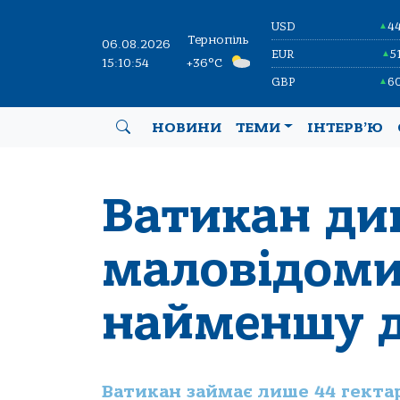
USD
4
▲
Тернопіль
06.08.2026
EUR
5
▲
15:10:55
+36°C
GBP
6
▲
НОВИНИ
ТЕМИ
ІНТЕРВ’Ю
Ватикан див
маловідоми
найменшу д
Ватикан займає лише 44 гектар