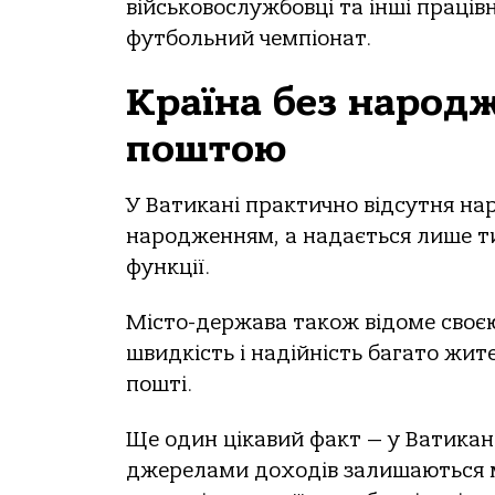
військовослужбовці та інші праці
футбольний чемпіонат.
Країна без народ
поштою
У Ватикані практично відсутня на
народженням, а надається лише ти
функції.
Місто-держава також відоме своє
швидкість і надійність багато жит
пошті.
Ще один цікавий факт — у Ватикан
джерелами доходів залишаються м