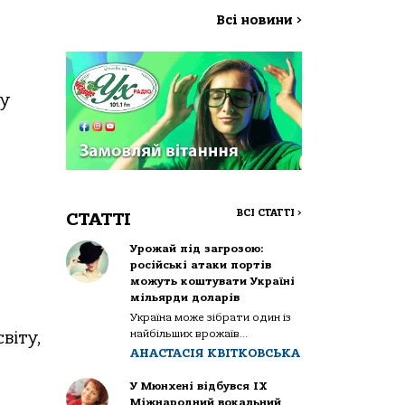
Всі новини
>
ку
ВСІ СТАТТІ
>
СТАТТІ
Урожай під загрозою:
російські атаки портів
можуть коштувати Україні
мільярди доларів
Україна може зібрати один із
найбільших врожаїв...
віту,
АНАСТАСІЯ КВІТКОВСЬКА
У Мюнхені відбувся IX
Міжнародний вокальний