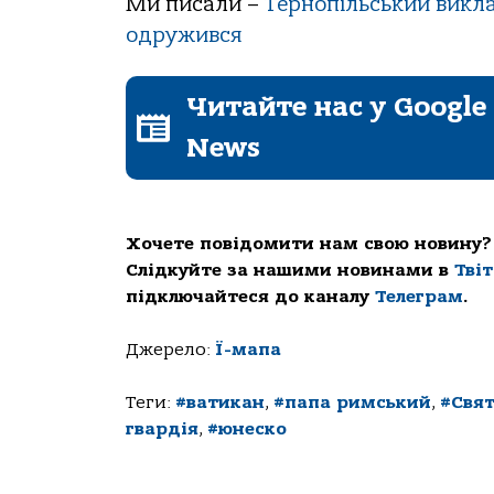
Ми писали –
Тернопільський викл
одружився
Читайте нас у Google
News
Хочете повідомити нам свою новину?
Слідкуйте за нашими новинами в
Тві
підключайтеся до каналу
Телеграм
.
Джерело:
Ї-мапа
Теги:
#ватикан
,
#папа римський
,
#Свя
гвардія
,
#юнеско