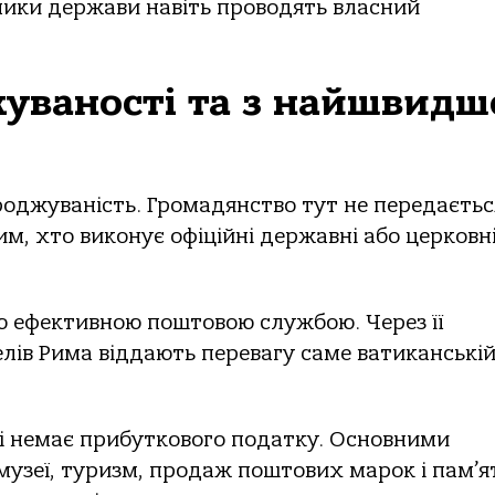
вники держави навіть проводять власний
жуваності та з найшвид
роджуваність. Громадянство тут не передаєтьс
м, хто виконує офіційні державні або церковн
ю ефективною поштовою службою. Через її
елів Рима віддають перевагу саме ватиканські
і немає прибуткового податку. Основними
узеї, туризм, продаж поштових марок і пам’