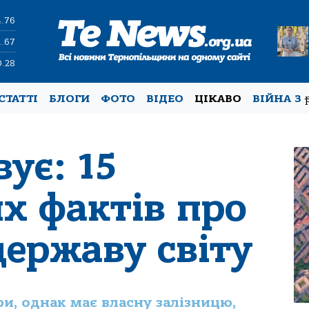
4.76
1.67
0.28
СТАТТІ
БЛОГИ
ФОТО
ВІДЕО
ЦІКАВО
ВІЙНА З
ує: 15
х фактів про
ержаву світу
и, однак має власну залізницю,