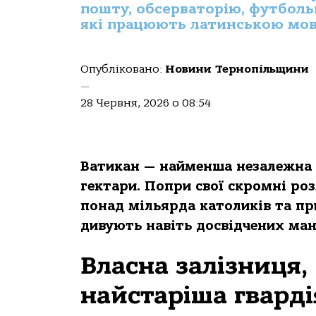
пошту, обсерваторію, футболь
які працюють латинською мо
Опубліковано:
Новини Тернопільщини
—
28 Червня, 2026 о 08:54
Ватикан — найменша незалежна д
гектари. Попри свої скромні ро
понад мільярда католиків та пр
дивують навіть досвідчених ман
Власна залізниця
найстаріша гварді