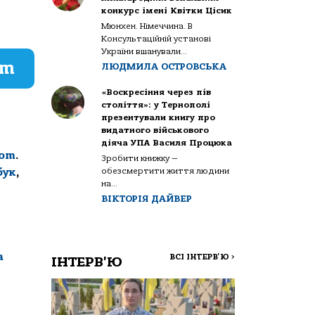
конкурс імені Квітки Цісик
Мюнхен. Німеччина. В
Консультаційній установі
України вшанували...
am
ЛЮДМИЛА ОСТРОВСЬКА
«Воскресіння через пів
століття»: у Тернополі
презентували книгу про
видатного військового
діяча УПА Василя Процюка
com
.
Зробити книжку —
обезсмертити життя людини
бук
,
на...
ВІКТОРІЯ ДАЙВЕР
а
ВСІ ІНТЕРВ'Ю
>
ІНТЕРВ'Ю