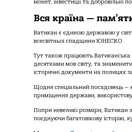
монет, інвестиції та добровільні п
Вся країна — пам’я
Ватикан є єдиною державою у світі
всесвітньої спадщини ЮНЕСКО.
Тут також працюють Ватиканська о
десятками мов світу, та знаменити
історичні документи на полицях з
Щодня спеціальний посадовець — к
приміщення держави, використову
Попри невеликі розміри, Ватикан 
поєднуючи багатовікову історію, к