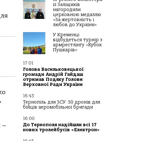
із Заліщиків
нагородили
церковною медаллю
для
«За жертовність і
любов до України»
У Кременці
відбудеться турнір з
армрестлінгу «Кубок
Пушкарів»
17:01
Голова Васильковецької
громади Андрій Гайдаш
отримав Подяку Голови
Верховної Ради України
ко
16:43
ь
Тернопіль для ЗСУ: 50 дронів для
бійців аеромобільної бригади
16:00
До Тернополя надійшли всі 17
 —
нових тролейбусів «Електрон»