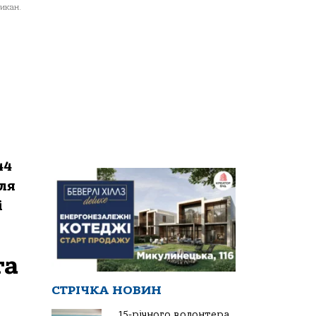
икан.
44
ля
і
та
СТРІЧКА НОВИН
15-річного волонтера