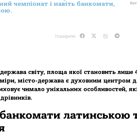
ний чемпіонат і навіть банкомати,
Ват
вою.
Поширити:
ержава світу, площа якої становить лише 
зміри, місто-держава є духовним центром д
иховує чимало унікальних особливостей, як
дрівників.
, банкомати латинською 
я