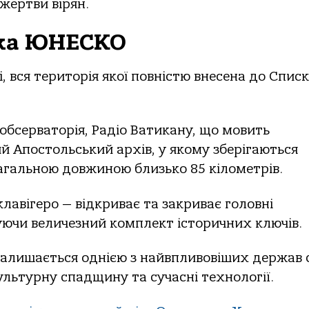
ожертви вірян.
тка ЮНЕСКО
, вся територія якої повністю внесена до Спис
бсерваторія, Радіо Ватикану, що мовить
й Апостольський архів, у якому зберігаються
агальною довжиною близько 85 кілометрів.
лавігеро — відкриває та закриває головні
ючи величезний комплект історичних ключів.
залишається однією з найвпливовіших держав с
ультурну спадщину та сучасні технології.