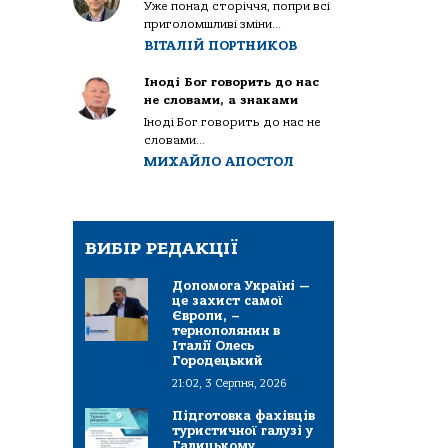
Уже понад сторіччя, попри всі
приголомшливі зміни...
ВІТАЛІЙ ПОРТНИКОВ
Іноді Бог говорить до нас
не словами, а знаками
Іноді Бог говорить до нас не
словами...
МИХАЙЛО АПОСТОЛ
ВИБІР РЕДАКЦІЇ
Допомога Україні —
це захист самої
Європи, –
тернополянин в
Італії Олесь
Городецький
21:02, 3 Серпня, 2026
Підготовка фахівців
туристичної галузі у
Галицькому