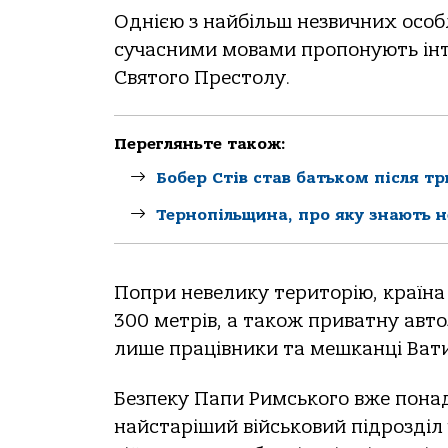
Однією з найбільш незвичних особл
сучасними мовами пропонують інт
Святого Престолу.
Перегляньте також:
Бобер Стів став батьком після т
Тернопільщина, про яку знають не
Попри невелику територію, країна
300 метрів, а також приватну авт
лише працівники та мешканці Ват
Безпеку Папи Римського вже понад
найстаріший військовий підрозділ у 