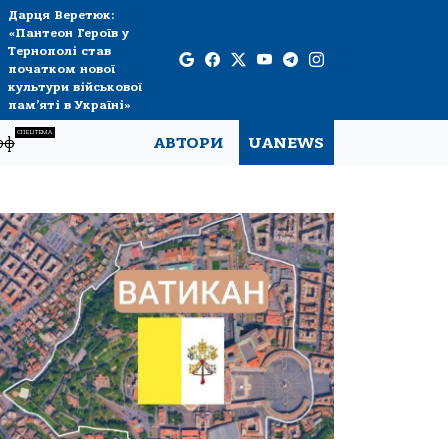
Дарця Веретюк:
«Пантеон Героїв у
Тернополі став
початком нової
культури військової
пам’яті в Україні»
СПЕЦТЕМА
рф
АВТОРИ
UANEWS