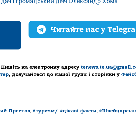
адач і громадський діяч Олександр Хома
Читайте нас у Telegr
 Пишіть на електронну адресу
tenews.te.ua@gmail.
ттер
, долучайтеся до нашої групи і сторінки у
Фейс
тий Престол
,
#туризм/
,
#цікаві факти
,
#Швейцарськ