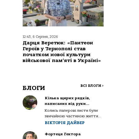
12:43, 6 Серпня, 2026
Дарця Веретюк: «Пантеон
Героїв у Тернополі став
початком нової культури
військової пам’яті в Україні»
ВСІ БЛОГИ
>
БЛОГИ
Кілька щирих рядків,
написаних від руки…
Колись паперові листи були
звичайною частиною життя...
ВІКТОРІЯ ДАЙВЕР
Фортеця Гектора