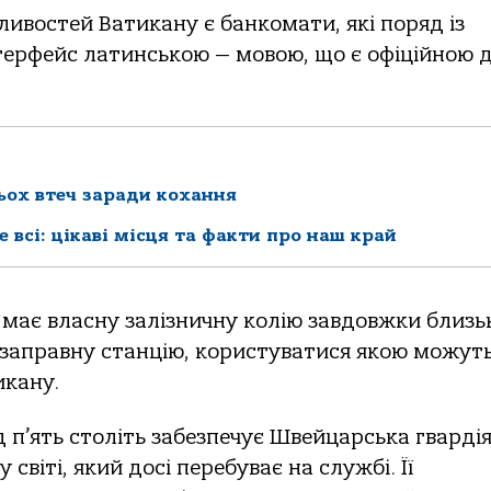
ивостей Ватикану є банкомати, які поряд із
ерфейс латинською — мовою, що є офіційною 
рьох втеч заради кохання
 всі: цікаві місця та факти про наш край
 має власну залізничну колію завдовжки близь
озаправну станцію, користуватися якою можут
икану.
 п’ять століть забезпечує Швейцарська гвардія
світі, який досі перебуває на службі. Її