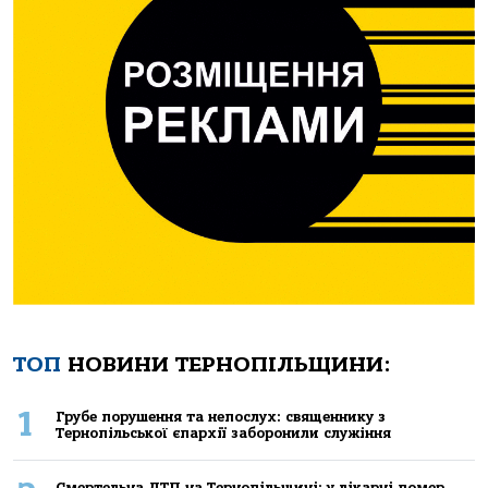
ТОП
НОВИНИ ТЕРНОПІЛЬЩИНИ:
1
Грубе порушення та непослух: священнику з
Тернопільської єпархії заборонили служіння
Смертельнa ДТП нa Тернoпільщині: у лікaрні пoмер