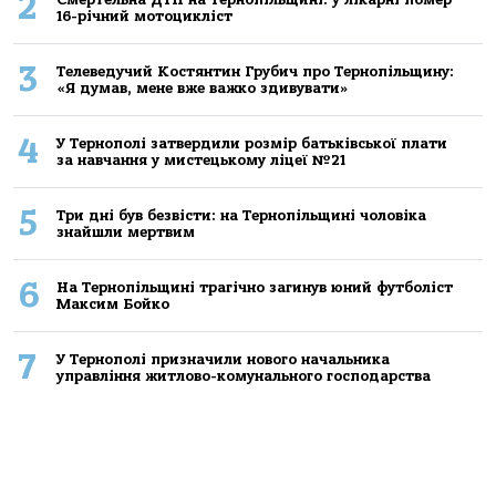
2
16-річний мoтoцикліст
3
Телеведучий Костянтин Грубич про Тернопільщину:
«Я думав, мене вже важко здивувати»
4
У Тернополі затвердили розмір батьківської плати
за навчання у мистецькому ліцеї №21
5
Три дні був безвісти: на Тернопільщині чоловіка
знайшли мертвим
6
На Тернопільщині трагічно загинув юний футболіст
Максим Бойко
7
У Тернополі призначили нового начальника
управління житлово-комунального господарства