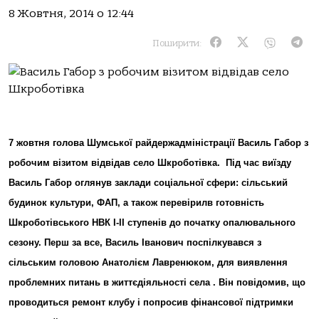
8 Жовтня, 2014 о 12:44
Поширити:
7 жовтня
г
олова
Шумської
райдержадміністрації
Василь Габор
з
робочим візитом відвідав село
Шкроботі
вка.
Під час виїзду
Василь Габор оглянув заклади соціальної сфери: сільський
будинок культури, ФАП, а також перевірилв готовність
Шкроботівського НВК І-ІІ ступенів до початку опалювального
сезону. Перш за все, Василь Іванович поспілкувався з
сільським головою Анатолієм Лавренюком, для виявлення
проблемних питань в життєдіяльності села . Він повідомив, що
проводиться ремонт клубу і попросив фінансової підтримки