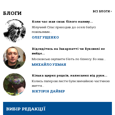
ВСІ БЛОГИ
>
БЛОГИ
Коли час мав смак білого наливу…
Яблучний Спас приходив до оселі бабусі
повільними...
ОЛЕГ УЩЕНКО
Відсидітись на Закарпатті чи Буковелі не
вийде…
Московські окупанти б’ють по бізнесу. Бо наш...
МИХАЙЛО УХМАН
Кілька щирих рядків, написаних від руки…
Колись паперові листи були звичайною частиною
життя...
ВІКТОРІЯ ДАЙВЕР
ВИБІР РЕДАКЦІЇ