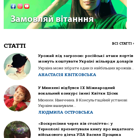
ВСІ СТАТТІ
>
СТАТТІ
Урожай під загрозою: російські атаки портів
можуть коштувати Україні мільярди доларів
Україна може зібрати один із найбільших врожаїв...
АНАСТАСІЯ КВІТКОВСЬКА
У Мюнхені відбувся IX Міжнародний
вокальний конкурс імені Квітки Цісик
Мюнхен. Німеччина. В Консультаційній установі
України вшанували...
ЛЮДМИЛА ОСТРОВСЬКА
«Воскресіння через пів століття»: у
Тернополі презентували книгу про видатного
військового діяча УПА Василя Процюка