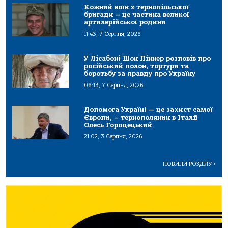
Кожний воїн з тернопільської
бригади – це частина великої
артилерійської родини
11:43, 7 Серпня, 2026
У Лісабоні Шон Піннер розповів про
російський полон, тортури та
боротьбу за правду про Україну
06:13, 7 Серпня, 2026
Допомога Україні — це захист самої
Європи, – тернополянин в Італії
Олесь Городецький
21:02, 3 Серпня, 2026
НОВИНИ РОЗДІЛУ
>