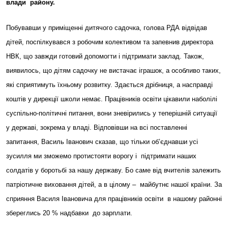
влади району.
Побувавши у приміщенні дитячого садочка, голова РДА відвідав
дітей, поспілкувався з робочим колективом та запевнив директора
НВК, що завжди готовий допомогти і підтримати заклад. Також,
виявилось, що дітям садочку не вистачає іграшок, а особливо таких,
які сприятимуть їхньому розвитку. Здається дрібниця, а насправді
коштів у дирекції школи немає. Працівників освіти цікавили наболілі
суспільно-політичні питання, вони зневірились у теперішній ситуації
у державі, зокрема у владі. Відповівши на всі поставленні
запитання, Василь Іванович сказав, що тільки об’єднавши усі
зусилля ми зможемо протистояти ворогу і підтримати наших
солдатів у боротьбі за нашу державу. Бо саме від вчителів залежить
патріотичне виховання дітей, а в цілому – майбутнє нашої країни. За
сприяння Василя Івановича для працівників освіти в нашому районні
збереглись 20 % надбавки до зарплати.