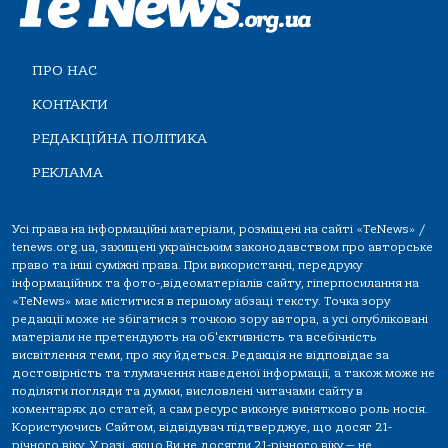
ПРО НАС
КОНТАКТИ
РЕДАКЦІЙНА ПОЛІТИКА
РЕКЛАМА
Усі права на інформаційні матеріали, розміщені на сайті «TeNews» /
tenews.org.ua, захищені українським законодавством про авторське
право та інші суміжні права. При використанні, передруку
інформаційних та фото-,відеоматеріалів сайту, гіперпосилання на
«TeNews» має міститися в першому абзаці тексту. Точка зору
редакції може не збігатися з точкою зору автора, а усі опубліковані
матеріали не претендують на об'єктивність та всебічність
висвітлення теми, про яку йдеться. Редакція не відповідає за
достовірність та тлумачення наведеної інформації, а також може не
поділяти погляди та думки, висловлені читачами сайту в
коментарях до статей, а сам ресурс виконує винятково роль носія.
Користуючись Сайтом, відвідувач підтверджує, що досяг 21-
річного віку. У разі, якщо Ви не досягли 21-річного віку — не