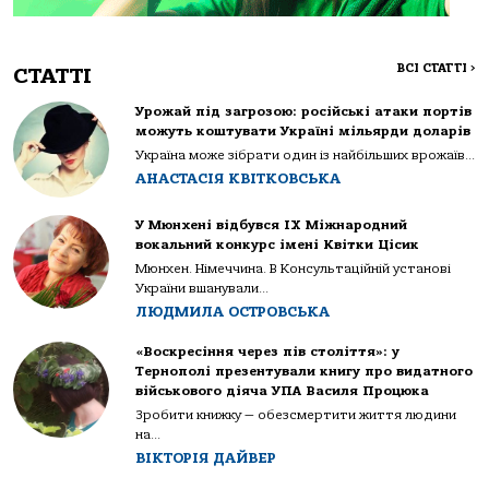
ВСІ СТАТТІ
>
СТАТТІ
Урожай під загрозою: російські атаки портів
можуть коштувати Україні мільярди доларів
Україна може зібрати один із найбільших врожаїв...
АНАСТАСІЯ КВІТКОВСЬКА
У Мюнхені відбувся IX Міжнародний
вокальний конкурс імені Квітки Цісик
Мюнхен. Німеччина. В Консультаційній установі
України вшанували...
ЛЮДМИЛА ОСТРОВСЬКА
«Воскресіння через пів століття»: у
Тернополі презентували книгу про видатного
військового діяча УПА Василя Процюка
Зробити книжку — обезсмертити життя людини
на...
ВІКТОРІЯ ДАЙВЕР