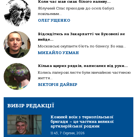
Коли час мав смак білого наливу…
Яблучний Спас приходив до оселі бабусі
повільними...
ОЛЕГ УЩЕНКО
Відсидітись на Закарпатті чи Буковелі не
вийде…
Московські окупанти б’ють по бізнесу. Бо наш...
МИХАЙЛО УХМАН
Кілька щирих рядків, написаних від руки…
Колись паперові листи були звичайною частиною
життя...
ВІКТОРІЯ ДАЙВЕР
ВИБІР РЕДАКЦІЇ
Кожний воїн з тернопільської
бригади – це частина великої
артилерійської родини
11:43, 7 Серпня, 2026