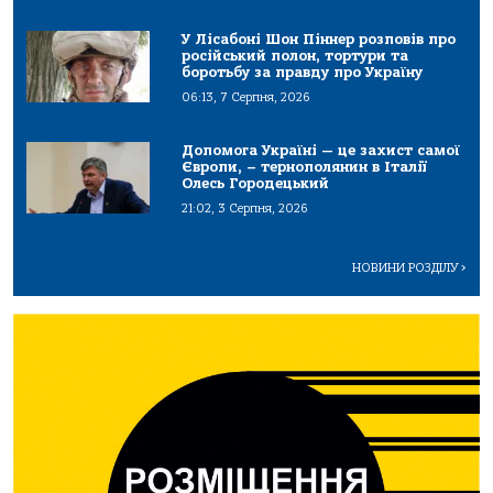
У Лісабоні Шон Піннер розповів про
російський полон, тортури та
боротьбу за правду про Україну
06:13, 7 Серпня, 2026
Допомога Україні — це захист самої
Європи, – тернополянин в Італії
Олесь Городецький
21:02, 3 Серпня, 2026
НОВИНИ РОЗДІЛУ
>