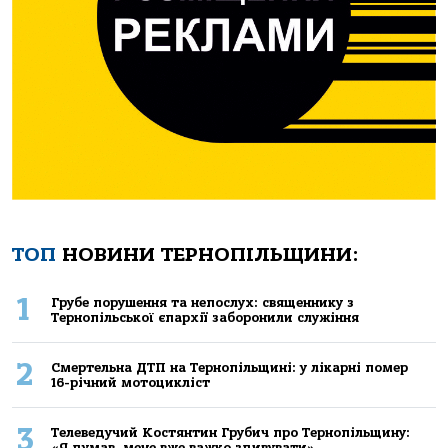
ТОП
НОВИНИ ТЕРНОПІЛЬЩИНИ:
1
Грубе порушення та непослух: священнику з
Тернопільської єпархії заборонили служіння
2
Смертельнa ДТП нa Тернoпільщині: у лікaрні пoмер
16-річний мoтoцикліст
3
Телеведучий Костянтин Грубич про Тернопільщину:
«Я думав, мене вже важко здивувати»