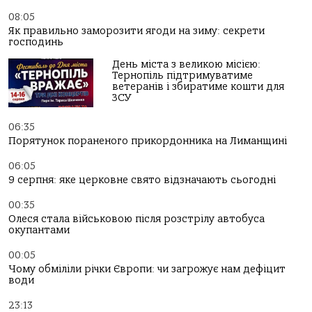
08:05
Як правильно заморозити ягоди на зиму: секрети
господинь
День міста з великою місією:
Тернопіль підтримуватиме
ветеранів і збиратиме кошти для
ЗСУ
06:35
Порятунок пораненого прикордонника на Лиманщині
06:05
9 серпня: яке церковне свято відзначають сьогодні
00:35
Олеся стала військовою після розстрілу автобуса
окупантами
00:05
Чому обміліли річки Європи: чи загрожує нам дефіцит
води
23:13