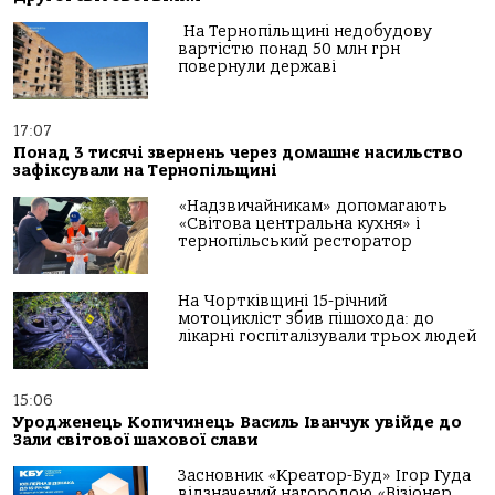
На Тернопільщині недобудову
вартістю понад 50 млн грн
повернули державі
17:07
Понад 3 тисячі звернень через домашнє насильство
зафіксували на Тернопільщині
«Надзвичайникам» допомагають
«Світова центральна кухня» і
тернопільський ресторатор
На Чортківщині 15-річний
мотоцикліст збив пішохода: до
лікарні госпіталізували трьох людей
15:06
Уродженець Копичинець Василь Іванчук увійде до
Зали світової шахової слави
Засновник «Креатор-Буд» Ігор Гуда
відзначений нагородою «Візіонер