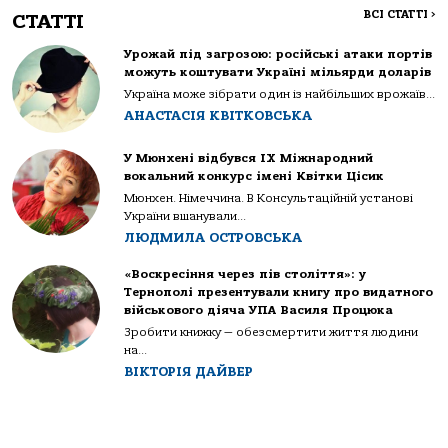
ВСІ СТАТТІ
>
СТАТТІ
Урожай під загрозою: російські атаки портів
можуть коштувати Україні мільярди доларів
Україна може зібрати один із найбільших врожаїв...
АНАСТАСІЯ КВІТКОВСЬКА
У Мюнхені відбувся IX Міжнародний
вокальний конкурс імені Квітки Цісик
Мюнхен. Німеччина. В Консультаційній установі
України вшанували...
ЛЮДМИЛА ОСТРОВСЬКА
«Воскресіння через пів століття»: у
Тернополі презентували книгу про видатного
військового діяча УПА Василя Процюка
Зробити книжку — обезсмертити життя людини
на...
ВІКТОРІЯ ДАЙВЕР