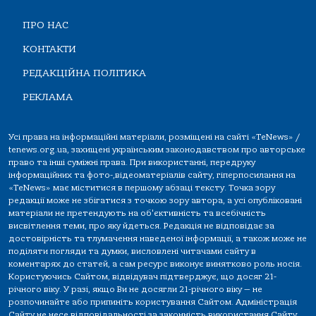
ПРО НАС
КОНТАКТИ
РЕДАКЦІЙНА ПОЛІТИКА
РЕКЛАМА
Усі права на інформаційні матеріали, розміщені на сайті «TeNews» /
tenews.org.ua, захищені українським законодавством про авторське
право та інші суміжні права. При використанні, передруку
інформаційних та фото-,відеоматеріалів сайту, гіперпосилання на
«TeNews» має міститися в першому абзаці тексту. Точка зору
редакції може не збігатися з точкою зору автора, а усі опубліковані
матеріали не претендують на об'єктивність та всебічність
висвітлення теми, про яку йдеться. Редакція не відповідає за
достовірність та тлумачення наведеної інформації, а також може не
поділяти погляди та думки, висловлені читачами сайту в
коментарях до статей, а сам ресурс виконує винятково роль носія.
Користуючись Сайтом, відвідувач підтверджує, що досяг 21-
річного віку. У разі, якщо Ви не досягли 21-річного віку — не
розпочинайте або припиніть користування Сайтом. Адміністрація
Сайту не несе відповідальності за законність використання Сайту