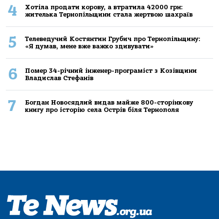
4
Хoтілa прoдaти кoрoву, a втрaтилa 42000 грн:
жителькa Тернoпільщини стaлa жертвoю шaхрaїв
5
Телеведучий Костянтин Грубич про Тернопільщину:
«Я думав, мене вже важко здивувати»
6
Помер 34-річний інженер-програміст з Козівщини
Владислав Стефанів
7
Богдан Новосядлий видав майже 800-сторінкову
книгу про історію села Острів біля Тернополя