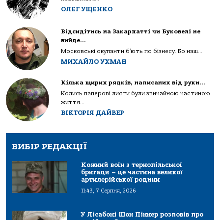
ОЛЕГ УЩЕНКО
Відсидітись на Закарпатті чи Буковелі не
вийде…
Московські окупанти б’ють по бізнесу. Бо наш...
МИХАЙЛО УХМАН
Кілька щирих рядків, написаних від руки…
Колись паперові листи були звичайною частиною
життя...
ВІКТОРІЯ ДАЙВЕР
ВИБІР РЕДАКЦІЇ
Кожний воїн з тернопільської
бригади – це частина великої
артилерійської родини
11:43, 7 Серпня, 2026
У Лісабоні Шон Піннер розповів про