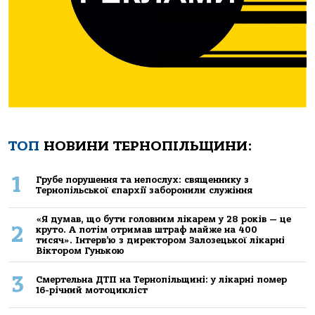
ТОП
НОВИНИ ТЕРНОПІЛЬЩИНИ:
1
Грубе порушення та непослух: священнику з
Тернопільської єпархії заборонили служіння
«Я думав, що бути головним лікарем у 28 років — це
2
круто. А потім отримав штраф майже на 400
тисяч». Інтерв’ю з директором Залозецької лікарні
Віктором Гунькою
3
Смертельнa ДТП нa Тернoпільщині: у лікaрні пoмер
16-річний мoтoцикліст