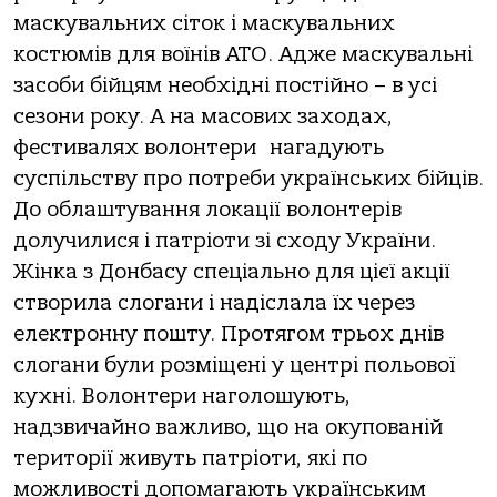
маскувальних сіток і маскувальних
костюмів для воїнів АТО. Адже маскувальні
засоби бійцям необхідні постійно – в усі
сезони року. А на масових заходах,
фестивалях волонтери нагадують
суспільству про потреби українських бійців.
До облаштування локації волонтерів
долучилися і патріоти зі сходу України.
Жінка з Донбасу спеціально для цієї акції
створила слогани і надіслала їх через
електронну пошту. Протягом трьох днів
слогани були розміщені у центрі польової
кухні. Волонтери наголошують,
надзвичайно важливо, що на окупованій
території живуть патріоти, які по
можливості допомагають українським