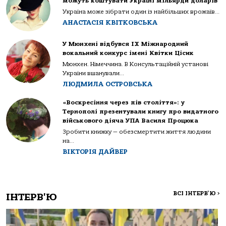
можуть коштувати Україні мільярди доларів
Україна може зібрати один із найбільших врожаїв...
АНАСТАСІЯ КВІТКОВСЬКА
У Мюнхені відбувся IX Міжнародний
вокальний конкурс імені Квітки Цісик
Мюнхен. Німеччина. В Консультаційній установі
України вшанували...
ЛЮДМИЛА ОСТРОВСЬКА
«Воскресіння через пів століття»: у
Тернополі презентували книгу про видатного
військового діяча УПА Василя Процюка
Зробити книжку — обезсмертити життя людини
на...
ВІКТОРІЯ ДАЙВЕР
ВСІ ІНТЕРВ'Ю
>
ІНТЕРВ'Ю