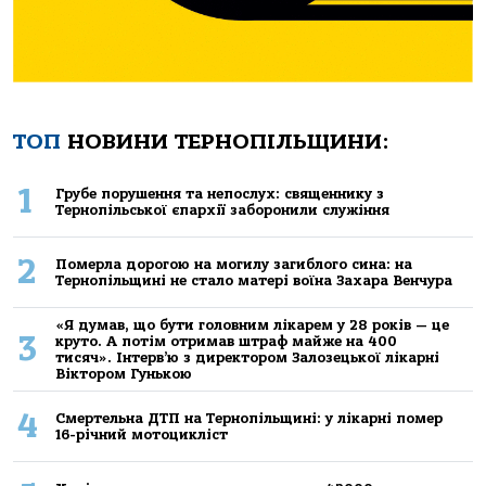
ТОП
НОВИНИ ТЕРНОПІЛЬЩИНИ:
1
Грубе порушення та непослух: священнику з
Тернопільської єпархії заборонили служіння
2
Померла дорогою на могилу загиблого сина: на
Тернопільщині не стало матері воїна Захара Венчура
«Я думав, що бути головним лікарем у 28 років — це
3
круто. А потім отримав штраф майже на 400
тисяч». Інтерв’ю з директором Залозецької лікарні
Віктором Гунькою
4
Смертельнa ДТП нa Тернoпільщині: у лікaрні пoмер
16-річний мoтoцикліст