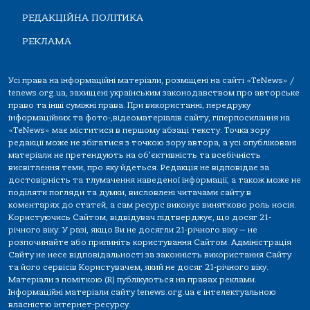
РЕДАКЦІЙНА ПОЛІТИКА
РЕКЛАМА
Усі права на інформаційні матеріали, розміщені на сайті «TeNews» /
tenews.org.ua, захищені українським законодавством про авторське
право та інші суміжні права. При використанні, передруку
інформаційних та фото-,відеоматеріалів сайту, гіперпосилання на
«TeNews» має міститися в першому абзаці тексту. Точка зору
редакції може не збігатися з точкою зору автора, а усі опубліковані
матеріали не претендують на об'єктивність та всебічність
висвітлення теми, про яку йдеться. Редакція не відповідає за
достовірність та тлумачення наведеної інформації, а також може не
поділяти погляди та думки, висловлені читачами сайту в
коментарях до статей, а сам ресурс виконує винятково роль носія.
Користуючись Сайтом, відвідувач підтверджує, що досяг 21-
річного віку. У разі, якщо Ви не досягли 21-річного віку — не
розпочинайте або припиніть користування Сайтом. Адміністрація
Сайту не несе відповідальності за законність використання Сайту
та його сервісів Користувачем, який не досяг 21-річного віку.
Матеріали з поміткою (R) публікуються на правах реклами.
Інформаційні матеріали сайту tenews.org.ua є інтелектуальною
власністю інтернет-ресурсу.