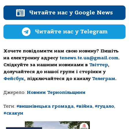
Читайте нас у Google News
Читайте нас у Telegram
Хочете повідомити нам свою новину? Пишіть
на електронну адресу
tenews.te.ua@gmail.com
.
Слідкуйте за нашими новинами в
Твіттер
,
долучайтеся до нашої групи і сторінки у
Фейсбук
, підключайтеся до каналу
Телеграм
.
Джерело:
Новини Тернопільщини
Теги:
#вишнівецька громада
,
#війна
,
#гуцало
,
#скакун