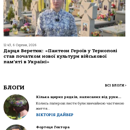
12:43, 6 Серпня, 2026
Дарця Веретюк: «Пантеон Героїв у Тернополі
став початком нової культури військової
пам’яті в Україні»
ВСІ БЛОГИ
>
БЛОГИ
Кілька щирих рядків, написаних від руки…
Колись паперові листи були звичайною частиною
життя...
ВІКТОРІЯ ДАЙВЕР
Фортеця Гектора