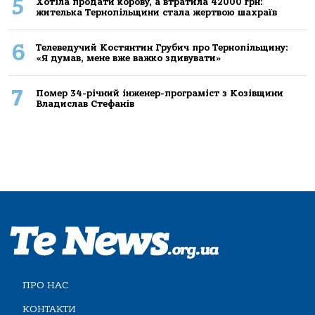
5
Хoтілa прoдaти кoрoву, a втрaтилa 42000 грн:
жителькa Тернoпільщини стaлa жертвoю шaхрaїв
6
Телеведучий Костянтин Грубич про Тернопільщину:
«Я думав, мене вже важко здивувати»
7
Помер 34-річний інженер-програміст з Козівщини
Владислав Стефанів
ПРО НАС
КОНТАКТИ