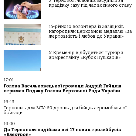
У Тернополі чоловіка засудили за
крадіжку газу під час воєнного стану
15-річного волонтера із Заліщиків
нагородили церковною медаллю «За
жертовність і любов до України»
У Кременці відбудеться турнір з
армрестлінгу «Кубок Пушкарів»
17:01
Голова Васильковецької громади Андрій Гайдаш
отримав Подяку Голови Верховної Ради України
16:43
Тернопіль для ЗСУ: 50 дронів для бійців аеромобільної
бригади
16:00
До Тернополя надійшли всі 17 нових тролейбусів
«Електрон»