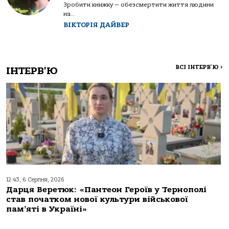
Зробити книжку — обезсмертити життя людини
на...
ВІКТОРІЯ ДАЙВЕР
ВСІ ІНТЕРВ'Ю
>
ІНТЕРВ'Ю
12:43, 6 Серпня, 2026
Дарця Веретюк: «Пантеон Героїв у Тернополі
став початком нової культури військової
пам’яті в Україні»