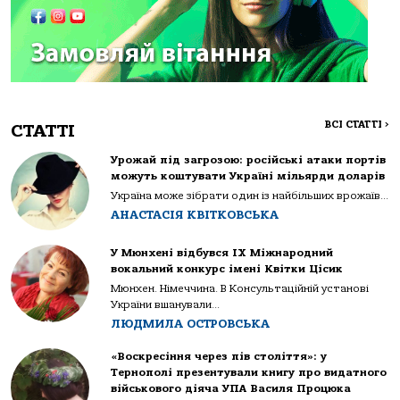
ВСІ СТАТТІ
>
СТАТТІ
Урожай під загрозою: російські атаки портів
можуть коштувати Україні мільярди доларів
Україна може зібрати один із найбільших врожаїв...
АНАСТАСІЯ КВІТКОВСЬКА
У Мюнхені відбувся IX Міжнародний
вокальний конкурс імені Квітки Цісик
Мюнхен. Німеччина. В Консультаційній установі
України вшанували...
ЛЮДМИЛА ОСТРОВСЬКА
«Воскресіння через пів століття»: у
Тернополі презентували книгу про видатного
військового діяча УПА Василя Процюка