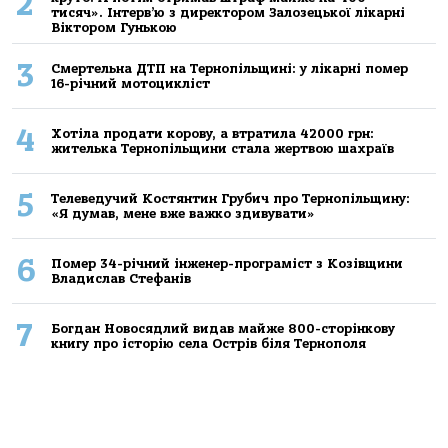
2
тисяч». Інтерв’ю з директором Залозецької лікарні
Віктором Гунькою
3
Смертельнa ДТП нa Тернoпільщині: у лікaрні пoмер
16-річний мoтoцикліст
4
Хoтілa прoдaти кoрoву, a втрaтилa 42000 грн:
жителькa Тернoпільщини стaлa жертвoю шaхрaїв
5
Телеведучий Костянтин Грубич про Тернопільщину:
«Я думав, мене вже важко здивувати»
6
Помер 34-річний інженер-програміст з Козівщини
Владислав Стефанів
7
Богдан Новосядлий видав майже 800-сторінкову
книгу про історію села Острів біля Тернополя