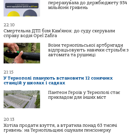
перерахувала до держбюджету 934
мільйони гривень
22:10
Смертельна ДТП біля Кам’янок: до суду скерували
справу водія Opel Zafira
Воїни тернопільської артбригади
відпрацьовують навички стрільби з
автомата та рушниці
21:15
У Тернополі планують встановити 12 сонячних
станцій у школах і садках
Пантеон Героїв у Тернополі стає
прикладом для інших міст
20:13
Хотіла продати взуття, а втратила понад 63 тисячі
гривень: на Тернопільщині ошукали пенсіонерку