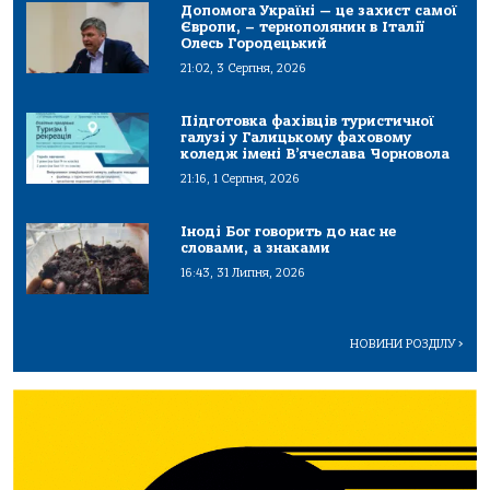
Допомога Україні — це захист самої
Європи, – тернополянин в Італії
Олесь Городецький
21:02, 3 Серпня, 2026
Підготовка фахівців туристичної
галузі у Галицькому фаховому
коледж імені В’ячеслава Чорновола
21:16, 1 Серпня, 2026
Іноді Бог говорить до нас не
словами, а знаками
16:43, 31 Липня, 2026
НОВИНИ РОЗДІЛУ
>