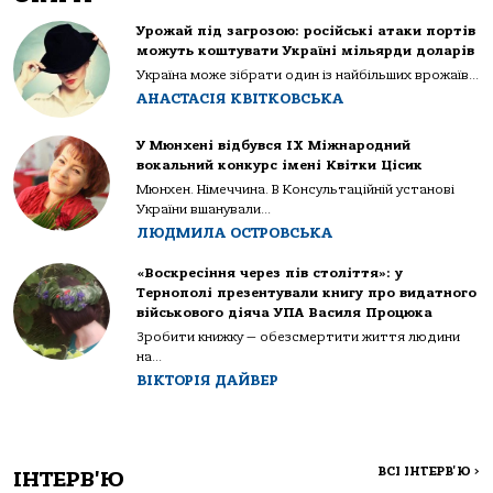
Урожай під загрозою: російські атаки портів
можуть коштувати Україні мільярди доларів
Україна може зібрати один із найбільших врожаїв...
АНАСТАСІЯ КВІТКОВСЬКА
У Мюнхені відбувся IX Міжнародний
вокальний конкурс імені Квітки Цісик
Мюнхен. Німеччина. В Консультаційній установі
України вшанували...
ЛЮДМИЛА ОСТРОВСЬКА
«Воскресіння через пів століття»: у
Тернополі презентували книгу про видатного
військового діяча УПА Василя Процюка
Зробити книжку — обезсмертити життя людини
на...
ВІКТОРІЯ ДАЙВЕР
ВСІ ІНТЕРВ'Ю
>
ІНТЕРВ'Ю