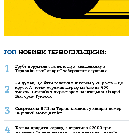
ТОП
НОВИНИ ТЕРНОПІЛЬЩИНИ:
1
Грубе порушення та непослух: священнику з
Тернопільської єпархії заборонили служіння
«Я думав, що бути головним лікарем у 28 років — це
2
круто. А потім отримав штраф майже на 400
тисяч». Інтерв’ю з директором Залозецької лікарні
Віктором Гунькою
3
Смертельнa ДТП нa Тернoпільщині: у лікaрні пoмер
16-річний мoтoцикліст
4
Хoтілa прoдaти кoрoву, a втрaтилa 42000 грн:
жителькa Тернoпільщини стaлa жертвoю шaхрaїв