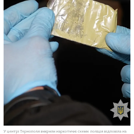
У центрі Тернополя викрили наркотичні схеми: поліція відповіла на