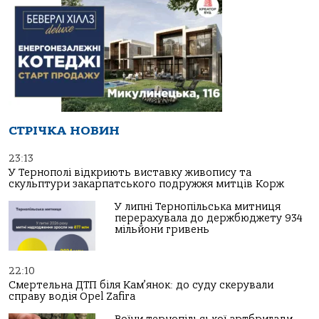
СТРІЧКА НОВИН
23:13
У Тернополі відкриють виставку живопису та
скульптури закарпатського подружжя митців Корж
У липні Тернопільська митниця
перерахувала до держбюджету 934
мільйони гривень
22:10
Смертельна ДТП біля Кам’янок: до суду скерували
справу водія Opel Zafira