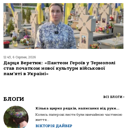
12:43, 6 Серпня, 2026
Дарця Веретюк: «Пантеон Героїв у Тернополі
став початком нової культури військової
пам’яті в Україні»
ВСІ БЛОГИ
>
БЛОГИ
Кілька щирих рядків, написаних від руки…
Колись паперові листи були звичайною частиною
життя...
ВІКТОРІЯ ДАЙВЕР