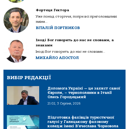
Фортеця Гектора
Уже понад сторіччя, попри всі приголомшливі
зміни...
ВІТАЛІЙ ПОРТНИКОВ
Іноді Бог говорить до нас не словами, а
знаками
Іноді Бог говорить до нас не словами...
МИХАЙЛО АПОСТОЛ
ВИБІР РЕДАКЦІЇ
Допомога Україні — це захист самої
Європи, – тернополянин в Італії
Олесь Городецький
21:02, 3 Серпня, 2026
Підготовка фахівців туристичної
галузі у Галицькому фаховому
коледж імені В’ячеслава Чорновола