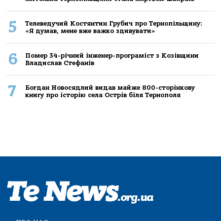
5
Телеведучий Костянтин Грубич про Тернопільщину:
«Я думав, мене вже важко здивувати»
6
Помер 34-річний інженер-програміст з Козівщини
Владислав Стефанів
7
Богдан Новосядлий видав майже 800-сторінкову
книгу про історію села Острів біля Тернополя