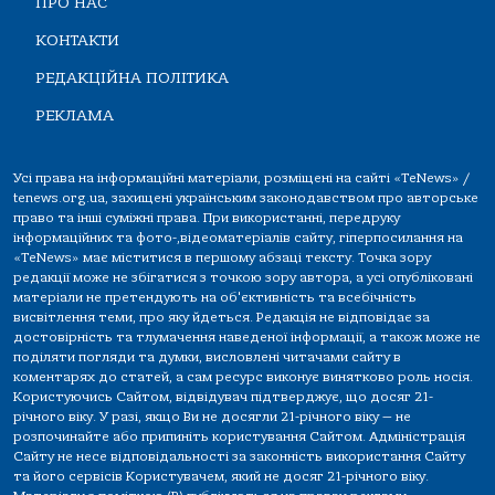
ПРО НАС
КОНТАКТИ
РЕДАКЦІЙНА ПОЛІТИКА
РЕКЛАМА
Усі права на інформаційні матеріали, розміщені на сайті «TeNews» /
tenews.org.ua, захищені українським законодавством про авторське
право та інші суміжні права. При використанні, передруку
інформаційних та фото-,відеоматеріалів сайту, гіперпосилання на
«TeNews» має міститися в першому абзаці тексту. Точка зору
редакції може не збігатися з точкою зору автора, а усі опубліковані
матеріали не претендують на об'єктивність та всебічність
висвітлення теми, про яку йдеться. Редакція не відповідає за
достовірність та тлумачення наведеної інформації, а також може не
поділяти погляди та думки, висловлені читачами сайту в
коментарях до статей, а сам ресурс виконує винятково роль носія.
Користуючись Сайтом, відвідувач підтверджує, що досяг 21-
річного віку. У разі, якщо Ви не досягли 21-річного віку — не
розпочинайте або припиніть користування Сайтом. Адміністрація
Сайту не несе відповідальності за законність використання Сайту
та його сервісів Користувачем, який не досяг 21-річного віку.