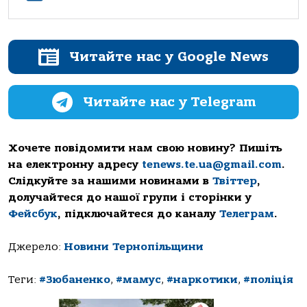
Читайте нас у Google News
Читайте нас у Telegram
Хочете повідомити нам свою новину? Пишіть
на електронну адресу
tenews.te.ua@gmail.com
.
Слідкуйте за нашими новинами в
Твіттер
,
долучайтеся до нашої групи і сторінки у
Фейсбук
, підключайтеся до каналу
Телеграм
.
Джерело:
Новини Тернопільщини
Теги:
#Зюбаненко
,
#мамус
,
#наркотики
,
#поліція