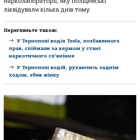
нарколабораторії, яку поліцейські
ліквідували кілька днів тому.
Перегляньте також:
У Тернополі водія Tesla, позбавленого
прав, спіймали за кермом у стані
наркотичного сп’яніння
У Тернополі водій, рухаючись заднім
ходом, збив жінку