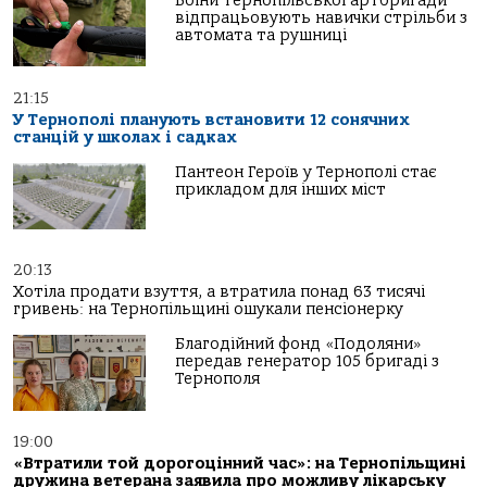
Воїни тернопільської артбригади
відпрацьовують навички стрільби з
автомата та рушниці
21:15
У Тернополі планують встановити 12 сонячних
станцій у школах і садках
Пантеон Героїв у Тернополі стає
прикладом для інших міст
20:13
Хотіла продати взуття, а втратила понад 63 тисячі
гривень: на Тернопільщині ошукали пенсіонерку
Благодійний фонд «Подоляни»
передав генератор 105 бригаді з
Тернополя
19:00
«Втратили той дорогоцінний час»: на Тернопільщині
дружина ветерана заявила про можливу лікарську