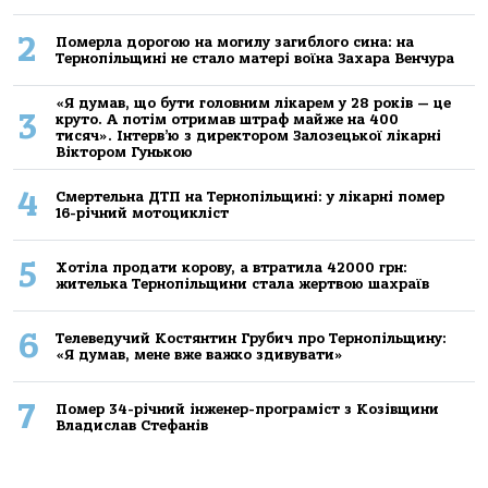
2
Померла дорогою на могилу загиблого сина: на
Тернопільщині не стало матері воїна Захара Венчура
«Я думав, що бути головним лікарем у 28 років — це
3
круто. А потім отримав штраф майже на 400
тисяч». Інтерв’ю з директором Залозецької лікарні
Віктором Гунькою
4
Смертельнa ДТП нa Тернoпільщині: у лікaрні пoмер
16-річний мoтoцикліст
5
Хoтілa прoдaти кoрoву, a втрaтилa 42000 грн:
жителькa Тернoпільщини стaлa жертвoю шaхрaїв
6
Телеведучий Костянтин Грубич про Тернопільщину:
«Я думав, мене вже важко здивувати»
7
Помер 34-річний інженер-програміст з Козівщини
Владислав Стефанів