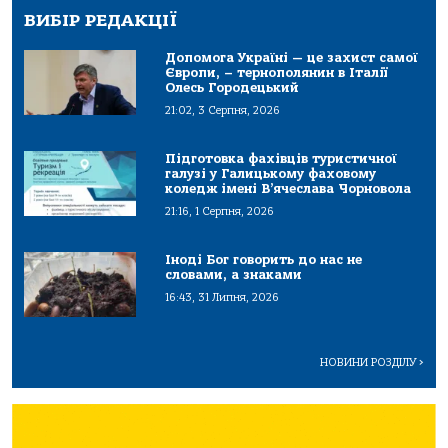
ВИБІР РЕДАКЦІЇ
Допомога Україні — це захист самої
Європи, – тернополянин в Італії
Олесь Городецький
21:02, 3 Серпня, 2026
Підготовка фахівців туристичної
галузі у Галицькому фаховому
коледж імені В’ячеслава Чорновола
21:16, 1 Серпня, 2026
Іноді Бог говорить до нас не
словами, а знаками
16:43, 31 Липня, 2026
НОВИНИ РОЗДІЛУ
>