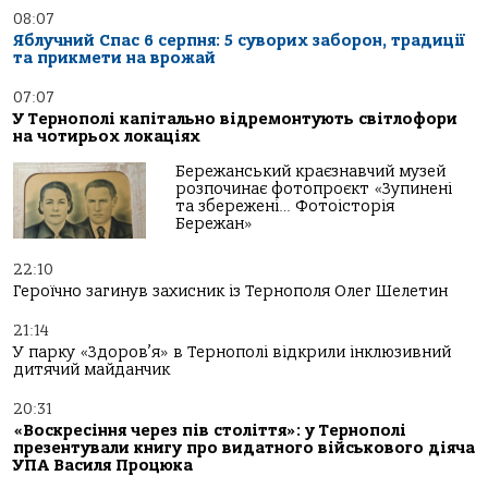
08:07
Яблучний Спас 6 серпня: 5 суворих заборон, традиції
та прикмети на врожай
07:07
У Тернополі капітально відремонтують світлофори
на чотирьох локаціях
Бережанський краєзнавчий музей
розпочинає фотопроєкт «Зупинені
та збережені… Фотоісторія
Бережан»
22:10
Героїчно загинув захисник із Тернополя Олег Шелетин
21:14
У парку «Здоров’я» в Тернополі відкрили інклюзивний
дитячий майданчик
20:31
«Воскресіння через пів століття»: у Тернополі
презентували книгу про видатного військового діяча
УПА Василя Процюка