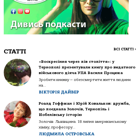
ВСІ СТАТТІ
>
СТАТТІ
«Воскресіння через пів століття»: у
Тернополі презентували книгу про видатного
військового діяча УПА Василя Процюка
Зробити книжку — обезсмертити життя людини
на...
ВІКТОРІЯ ДАЙВЕР
Роалд Гоффман і Юрій Ковальков: дружба,
що поєднала Золочів, Тернопіль і
Нобелівську історію
Золочів. Львівщина. 18 липня американському
хіміку, професору...
ЛЮДМИЛА ОСТРОВСЬКА