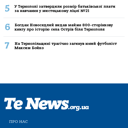
5
У Тернополі затвердили розмір батьківської плати
за навчання у мистецькому ліцеї №21
6
Богдан Новосядлий видав майже 800-сторінкову
книгу про історію села Острів біля Тернополя
7
На Тернопільщині трагічно загинув юний футболіст
Максим Бойко
ПРО НАС