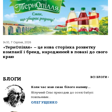
14:10, 7 Серпня, 2026
«ТернОпілля» – це нова сторінка розвитку
компанії і бренд, народжений в повазі до свого
краю
ВСІ БЛОГИ
>
БЛОГИ
Коли час мав смак білого наливу…
Яблучний Спас приходив до оселі бабусі
повільними...
ОЛЕГ УЩЕНКО