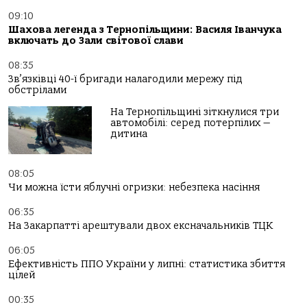
09:10
Шахова легенда з Тернопільщини: Василя Іванчука
включать до Зали світової слави
08:35
Зв’язківці 40-ї бригади налагодили мережу під
обстрілами
На Тернопільщині зіткнулися три
автомобілі: серед потерпілих —
дитина
08:05
Чи можна їсти яблучні огризки: небезпека насіння
06:35
На Закарпатті арештували двох ексначальників ТЦК
06:05
Ефективність ППО України у липні: статистика збиття
цілей
00:35