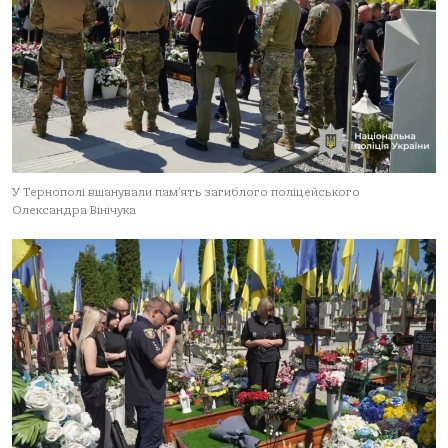
У Тернополі вшанували пам’ять загиблого поліцейського
Олександра Вінічука