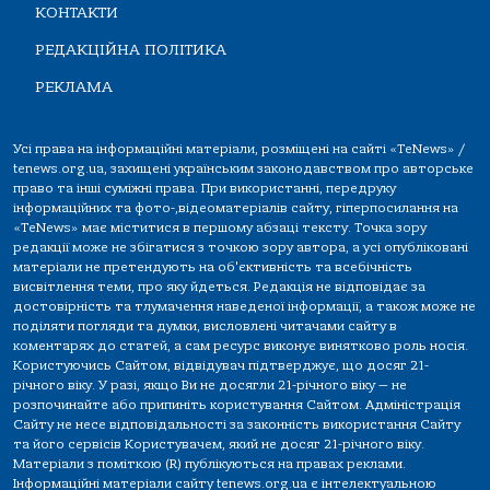
КОНТАКТИ
РЕДАКЦІЙНА ПОЛІТИКА
РЕКЛАМА
Усі права на інформаційні матеріали, розміщені на сайті «TeNews» /
tenews.org.ua, захищені українським законодавством про авторське
право та інші суміжні права. При використанні, передруку
інформаційних та фото-,відеоматеріалів сайту, гіперпосилання на
«TeNews» має міститися в першому абзаці тексту. Точка зору
редакції може не збігатися з точкою зору автора, а усі опубліковані
матеріали не претендують на об'єктивність та всебічність
висвітлення теми, про яку йдеться. Редакція не відповідає за
достовірність та тлумачення наведеної інформації, а також може не
поділяти погляди та думки, висловлені читачами сайту в
коментарях до статей, а сам ресурс виконує винятково роль носія.
Користуючись Сайтом, відвідувач підтверджує, що досяг 21-
річного віку. У разі, якщо Ви не досягли 21-річного віку — не
розпочинайте або припиніть користування Сайтом. Адміністрація
Сайту не несе відповідальності за законність використання Сайту
та його сервісів Користувачем, який не досяг 21-річного віку.
Матеріали з поміткою (R) публікуються на правах реклами.
Інформаційні матеріали сайту tenews.org.ua є інтелектуальною