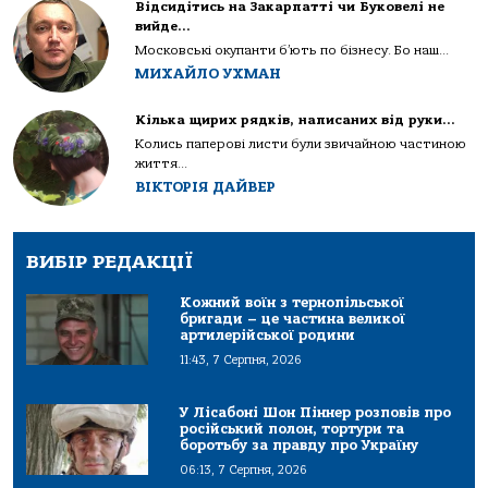
Відсидітись на Закарпатті чи Буковелі не
вийде…
Московські окупанти б’ють по бізнесу. Бо наш...
МИХАЙЛО УХМАН
Кілька щирих рядків, написаних від руки…
Колись паперові листи були звичайною частиною
життя...
ВІКТОРІЯ ДАЙВЕР
ВИБІР РЕДАКЦІЇ
Кожний воїн з тернопільської
бригади – це частина великої
артилерійської родини
11:43, 7 Серпня, 2026
У Лісабоні Шон Піннер розповів про
російський полон, тортури та
боротьбу за правду про Україну
06:13, 7 Серпня, 2026