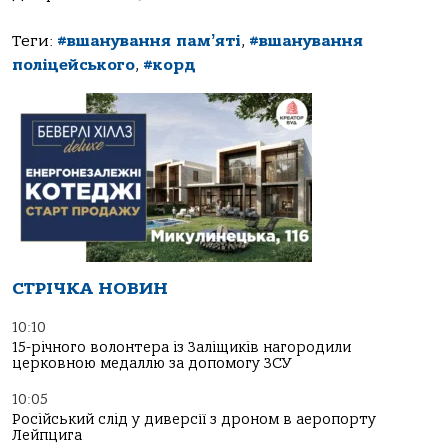
Теги:
#вшанування памʼяті
,
#вшанування
поліцейського
,
#корд
СТРІЧКА НОВИН
10:10
15-річного волонтера із Заліщиків нагородили
церковною медаллю за допомогу ЗСУ
10:05
Російський слід у диверсії з дроном в аеропорту
Лейпцига