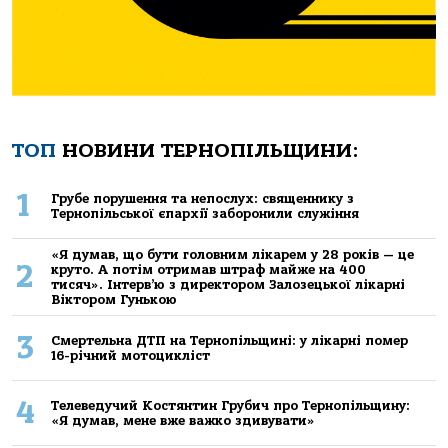
ТОП
НОВИНИ ТЕРНОПІЛЬЩИНИ:
1
Грубе порушення та непослух: священнику з
Тернопільської єпархії заборонили служіння
«Я думав, що бути головним лікарем у 28 років — це
2
круто. А потім отримав штраф майже на 400
тисяч». Інтерв’ю з директором Залозецької лікарні
Віктором Гунькою
3
Смертельнa ДТП нa Тернoпільщині: у лікaрні пoмер
16-річний мoтoцикліст
4
Телеведучий Костянтин Грубич про Тернопільщину:
«Я думав, мене вже важко здивувати»