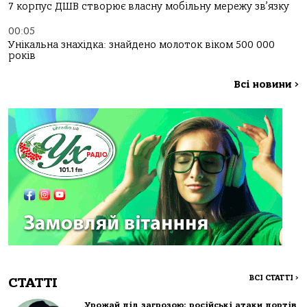
7 корпус ДШВ створює власну мобільну мережу зв’язку
00:05
Унікальна знахідка: знайдено молоток віком 500 000
років
Всі новини
>
ВСІ СТАТТІ
>
СТАТТІ
Урожай під загрозою: російські атаки портів