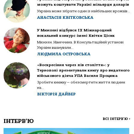
можуть коштувати Україні мільярди доларів
Україна може зібрати один із найбільших врожаїв...
АНАСТАСІЯ КВІТКОВСЬКА
У Мюнхені відбувся IX Міжнародний
вокальний конкурс імені Квітки Цісик
Мюнхен. Німеччина. В Консультаційній установі
України вшанували...
ЛЮДМИЛА ОСТРОВСЬКА
«Воскресіння через пів століття»: у
Тернополі презентували книгу про видатного
військового діяча УПА Василя Процюка
Зробити книжку — обезсмертити життя людини
на...
ВІКТОРІЯ ДАЙВЕР
ВСІ ІНТЕРВ'Ю
>
ІНТЕРВ'Ю