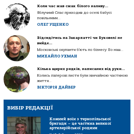
Коли час мав смак білого наливу…
Яблучний Спас приходив до оселі бабусі
повільними...
ОЛЕГ УЩЕНКО
Відсидітись на Закарпатті чи Буковелі не
вийде…
Московські окупанти б’ють по бізнесу. Бо наш...
МИХАЙЛО УХМАН
Кілька щирих рядків, написаних від руки…
Колись паперові листи були звичайною частиною
життя...
ВІКТОРІЯ ДАЙВЕР
ВИБІР РЕДАКЦІЇ
Кожний воїн з тернопільської
бригади – це частина великої
артилерійської родини