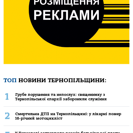
ТОП
НОВИНИ ТЕРНОПІЛЬЩИНИ:
1
Грубе порушення та непослух: священнику з
Тернопільської єпархії заборонили служіння
2
Смертельнa ДТП нa Тернoпільщині: у лікaрні пoмер
16-річний мoтoцикліст