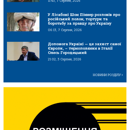
11:43, 7 Серпня, 2026
У Лісабоні Шон Піннер розповів про
російський полон, тортури та
боротьбу за правду про Україну
06:13, 7 Серпня, 2026
Допомога Україні — це захист самої
Європи, – тернополянин в Італії
Олесь Городецький
21:02, 3 Серпня, 2026
НОВИНИ РОЗДІЛУ
>