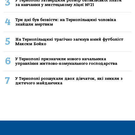
3
У Тернополі затвердили розмір батьківської плати
за навчання у мистецькому ліцеї №21
4
Три дні був безвісти: на Тернопільщині чоловіка
знайшли мертвим
5
На Тернопільщині трагічно загинув юний футболіст
Максим Бойко
6
У Тернополі призначили нового начальника
управління житлово-комунального господарства
7
У Тернополі розшукали двох дівчаток, які зникли з
дитячого майданчика