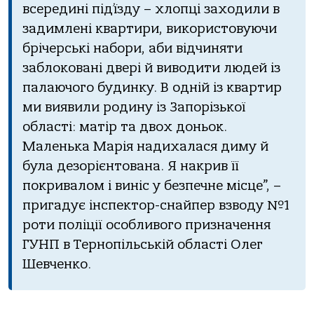
всередині під’їзду – хлопці заходили в
задимлені квартири, використовуючи
брічерські набори, аби відчиняти
заблоковані двері й виводити людей із
палаючого будинку. В одній із квартир
ми виявили родину із Запорізької
області: матір та двох доньок.
Маленька Марія надихалася диму й
була дезорієнтована. Я накрив її
покривалом і виніс у безпечне місце”, –
пригадує інспектор-снайпер взводу №1
роти поліції особливого призначення
ГУНП в Тернопільській області Олег
Шевченко.