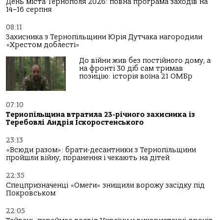
День міста Тернополя 2026: повна програма заходів на
14–16 серпня
08:11
Захисника з Тернопільщини Юрія Дутчака нагородили
«Хрестом доблесті»
До війни жив без постійного дому, а
на фронті 30 діб сам тримав
позицію: історія воїна 21 ОМБр
07:10
Тернопільщина втратила 23-річного захисника із
Теребовлі Андрія Іскоростенського
23:13
«Всюди разом»: брати-десантники з Тернопільщини
пройшли війну, поранення і чекають на дітей
22:35
Спецпризначенці «Омеги» знищили ворожу засідку під
Покровськом
22:05