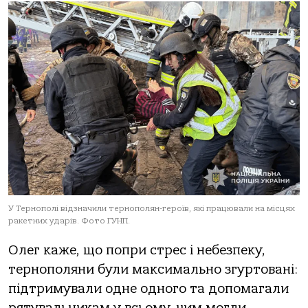
У Тернополі відзначили тернополян-героїв, які працювали на місцях
ракетних ударів. Фото ГУНП.
Олег каже, що попри стрес і небезпеку,
тернополяни були максимально згуртовані:
підтримували одне одного та допомагали