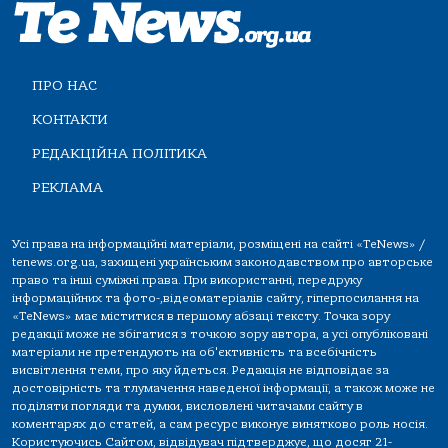
ПРО НАС
КОНТАКТИ
РЕДАКЦІЙНА ПОЛІТИКА
РЕКЛАМА
Усі права на інформаційні матеріали, розміщені на сайті «TeNews» /
tenews.org.ua, захищені українським законодавством про авторське
право та інші суміжні права. При використанні, передруку
інформаційних та фото-,відеоматеріалів сайту, гіперпосилання на
«TeNews» має міститися в першому абзаці тексту. Точка зору
редакції може не збігатися з точкою зору автора, а усі опубліковані
матеріали не претендують на об'єктивність та всебічність
висвітлення теми, про яку йдеться. Редакція не відповідає за
достовірність та тлумачення наведеної інформації, а також може не
поділяти погляди та думки, висловлені читачами сайту в
коментарях до статей, а сам ресурс виконує винятково роль носія.
Користуючись Сайтом, відвідувач підтверджує, що досяг 21-