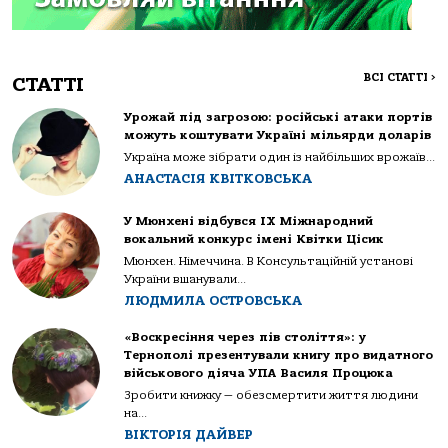
ВСІ СТАТТІ
>
СТАТТІ
Урожай під загрозою: російські атаки портів
можуть коштувати Україні мільярди доларів
Україна може зібрати один із найбільших врожаїв...
АНАСТАСІЯ КВІТКОВСЬКА
У Мюнхені відбувся IX Міжнародний
вокальний конкурс імені Квітки Цісик
Мюнхен. Німеччина. В Консультаційній установі
України вшанували...
ЛЮДМИЛА ОСТРОВСЬКА
«Воскресіння через пів століття»: у
Тернополі презентували книгу про видатного
військового діяча УПА Василя Процюка
Зробити книжку — обезсмертити життя людини
на...
ВІКТОРІЯ ДАЙВЕР