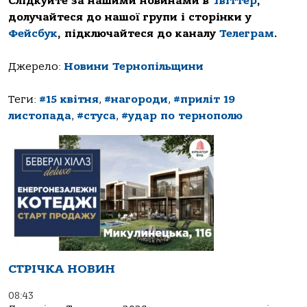
Слідкуйте за нашими новинами в
Твіттер
,
долучайтеся до нашої групи і сторінки у
Фейсбук
, підключайтеся до каналу
Телеграм
.
Джерело:
Новини Тернопільщини
Теги:
#15 квітня
,
#нагороди
,
#приліт 19
листопада
,
#стуса
,
#удар по тернополю
СТРІЧКА НОВИН
08:43