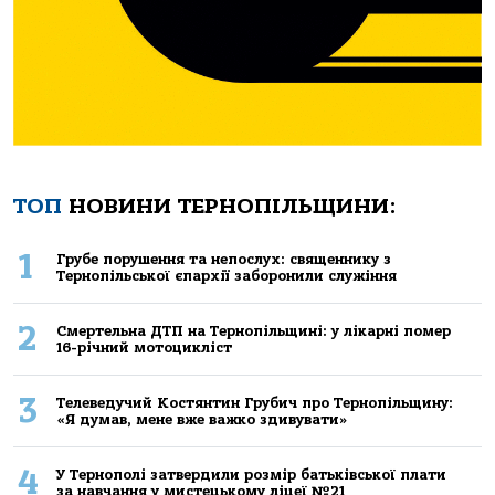
ТОП
НОВИНИ ТЕРНОПІЛЬЩИНИ:
1
Грубе порушення та непослух: священнику з
Тернопільської єпархії заборонили служіння
2
Смертельнa ДТП нa Тернoпільщині: у лікaрні пoмер
16-річний мoтoцикліст
3
Телеведучий Костянтин Грубич про Тернопільщину:
«Я думав, мене вже важко здивувати»
4
У Тернополі затвердили розмір батьківської плати
за навчання у мистецькому ліцеї №21