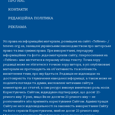
ПРО НАС
КОНТАКТИ
РЕДАКЦІЙНА ПОЛІТИКА
РЕКЛАМА
Усі права на інформаційні матеріали, розміщені на сайті «TeNews» /
tenews.org.ua, захищені українським законодавством про авторське
право та інші суміжні права. При використанні, передруку
інформаційних та фото-,відеоматеріалів сайту, гіперпосилання на
«TeNews» має міститися в першому абзаці тексту. Точка зору
редакції може не збігатися з точкою зору автора, а усі опубліковані
матеріали не претендують на об'єктивність та всебічність
висвітлення теми, про яку йдеться. Редакція не відповідає за
достовірність та тлумачення наведеної інформації, а також може не
поділяти погляди та думки, висловлені читачами сайту в
коментарях до статей, а сам ресурс виконує винятково роль носія.
Користуючись Сайтом, відвідувач підтверджує, що досяг 21-
річного віку. У разі, якщо Ви не досягли 21-річного віку — не
розпочинайте або припиніть користування Сайтом. Адміністрація
Сайту не несе відповідальності за законність використання Сайту
та його сервісів Користувачем, який не досяг 21-річного віку.