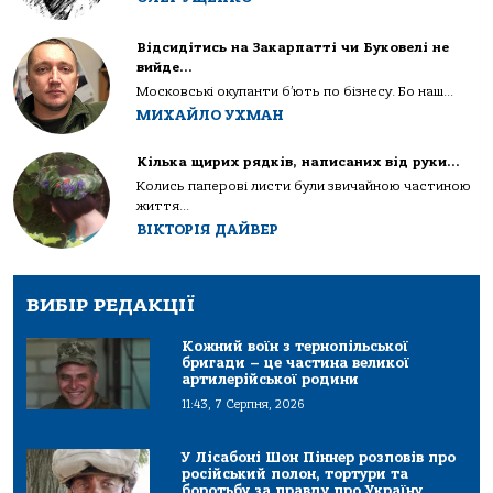
Відсидітись на Закарпатті чи Буковелі не
вийде…
Московські окупанти б’ють по бізнесу. Бо наш...
МИХАЙЛО УХМАН
Кілька щирих рядків, написаних від руки…
Колись паперові листи були звичайною частиною
життя...
ВІКТОРІЯ ДАЙВЕР
ВИБІР РЕДАКЦІЇ
Кожний воїн з тернопільської
бригади – це частина великої
артилерійської родини
11:43, 7 Серпня, 2026
У Лісабоні Шон Піннер розповів про
російський полон, тортури та
боротьбу за правду про Україну