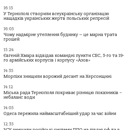
16:15
У Тернополі створили всеукраїнську організацію
нащадків українських жертв польських репресій
16:05
Чому надмірне утеплення будинку — це марна трата
грошей
15:24
Євгеній Хмара відвідав командні пункти СБС, 3-го та 19-
го армійських корпусів і корпусу «Азов»
14:35
Морпіхи знищили ворожий десант на Херсонщині
14:12
Міська рада Тернополя покриває різницю показників –
небаланс води
14:05
Одеса пережила наймасштабніший удар за час війни
12:35
ЗСУ знищили російські системи ППО на півдні рф та в