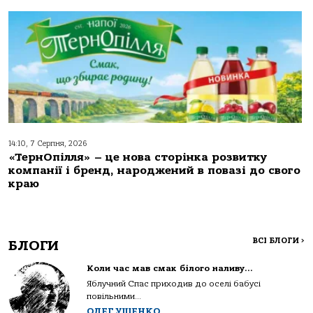
14:10, 7 Серпня, 2026
«ТернОпілля» – це нова сторінка розвитку
компанії і бренд, народжений в повазі до свого
краю
ВСІ БЛОГИ
>
БЛОГИ
Коли час мав смак білого наливу…
Яблучний Спас приходив до оселі бабусі
повільними...
ОЛЕГ УЩЕНКО