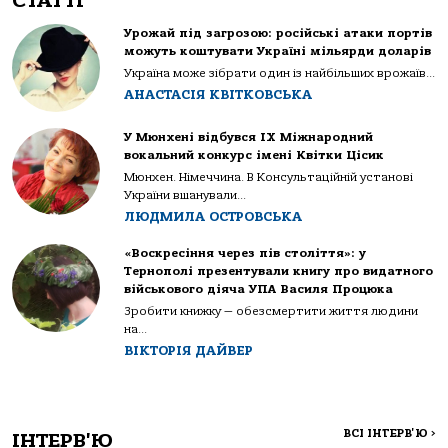
СТАТТІ
Урожай під загрозою: російські атаки портів
можуть коштувати Україні мільярди доларів
Україна може зібрати один із найбільших врожаїв...
АНАСТАСІЯ КВІТКОВСЬКА
У Мюнхені відбувся IX Міжнародний
вокальний конкурс імені Квітки Цісик
Мюнхен. Німеччина. В Консультаційній установі
України вшанували...
ЛЮДМИЛА ОСТРОВСЬКА
«Воскресіння через пів століття»: у
Тернополі презентували книгу про видатного
військового діяча УПА Василя Процюка
Зробити книжку — обезсмертити життя людини
на...
ВІКТОРІЯ ДАЙВЕР
ВСІ ІНТЕРВ'Ю
>
ІНТЕРВ'Ю