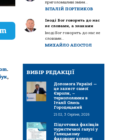
приголомшливі зміни...
ВІТАЛІЙ ПОРТНИКОВ
Іноді Бог говорить до нас
не словами, а знаками
am
Іноді Бог говорить до нас не
словами...
МИХАЙЛО АПОСТОЛ
com
.
ВИБІР РЕДАКЦІЇ
бук
,
Допомога Україні —
це захист самої
Європи, –
тернополянин в
Італії Олесь
Городецький
21:02, 3 Серпня, 2026
Підготовка фахівців
туристичної галузі у
Галицькому
фаховому коледж