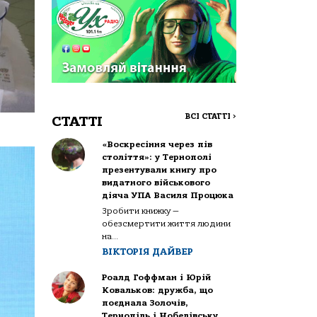
ВСІ СТАТТІ
>
СТАТТІ
«Воскресіння через пів
століття»: у Тернополі
презентували книгу про
видатного військового
діяча УПА Василя Процюка
Зробити книжку —
обезсмертити життя людини
на...
ВІКТОРІЯ ДАЙВЕР
Роалд Гоффман і Юрій
Ковальков: дружба, що
поєднала Золочів,
Тернопіль і Нобелівську