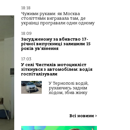
18:18
Чужими руками: як Москва
століттями вигравала там, де
українці програвали один одному
18:09
Засудженому за вбивство 17-
річної випускниці залишили 15
років ув’язнення
17:03
У селі Чистилів мотоцикліст
зіткнувся з автомобілем: водія
госпіталізували
У Тернополі водій,
рухаючись заднім
ходом, збив жінку
Всі новини
>