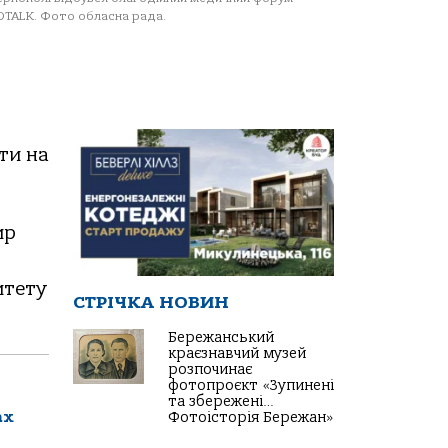
TALK. Фото обласна рада.
ти на
ир
итету
СТРІЧКА НОВИН
Бережанський
краєзнавчий музей
розпочинає
фотопроєкт «Зупинені
та збережені…
ах
Фотоісторія Бережан»