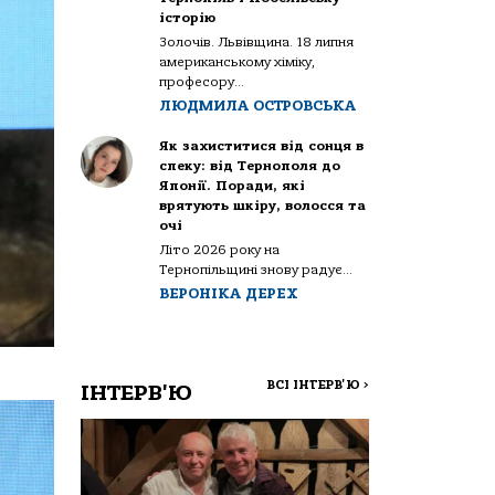
історію
Золочів. Львівщина. 18 липня
американському хіміку,
професору...
ЛЮДМИЛА ОСТРОВСЬКА
Як захиститися від сонця в
спеку: від Тернополя до
Японії. Поради, які
врятують шкіру, волосся та
очі
Літо 2026 року на
Тернопільщині знову радує...
ВЕРОНІКА ДЕРЕХ
ВСІ ІНТЕРВ'Ю
>
ІНТЕРВ'Ю