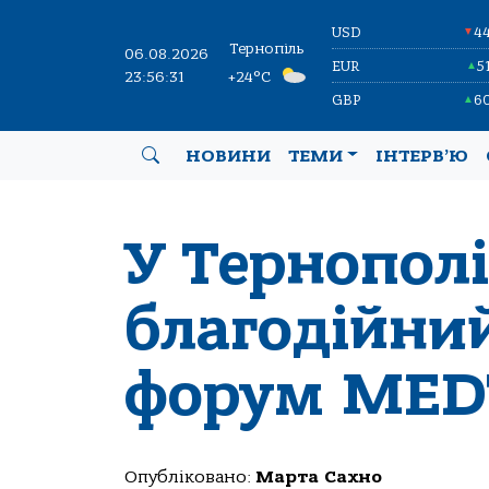
USD
4
▼
Тернопіль
06.08.2026
EUR
5
▲
23:56:32
+24°C
GBP
6
▲
НОВИНИ
ТЕМИ
ІНТЕРВ’Ю
У Тернополі
благодійни
форум MED
Опубліковано:
Марта Сахно