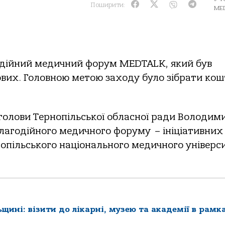
Поширити:
MED
годійний медичний форум MEDTALK, який був
вих. Головною метою заходу було зібрати кош
голови Тернопільської обласної ради Володим
 благодійного медичного форуму
–
ініціативних
нопільського національного медичного універс
щині: візити до лікарні, музею та академії в рамк