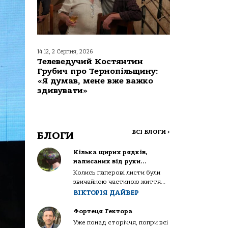
14:12, 2 Серпня, 2026
Телеведучий Костянтин
Грубич про Тернопільщину:
«Я думав, мене вже важко
здивувати»
ВСІ БЛОГИ
>
БЛОГИ
Кілька щирих рядків,
написаних від руки…
Колись паперові листи були
звичайною частиною життя...
ВІКТОРІЯ ДАЙВЕР
Фортеця Гектора
Уже понад сторіччя, попри всі