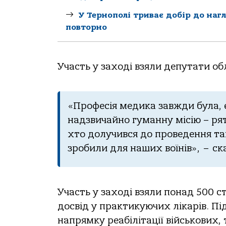
У Тернополі триває добір до наг
повторно
Участь у заході взяли депутати об
«Професія медика завжди була, є
надзвичайно гуманну місію – ря
хто долучився до проведення так
зробили для наших воїнів», – с
Участь у заході взяли понад 500 с
досвід у практикуючих лікарів. П
напрямку реабілітації військових,