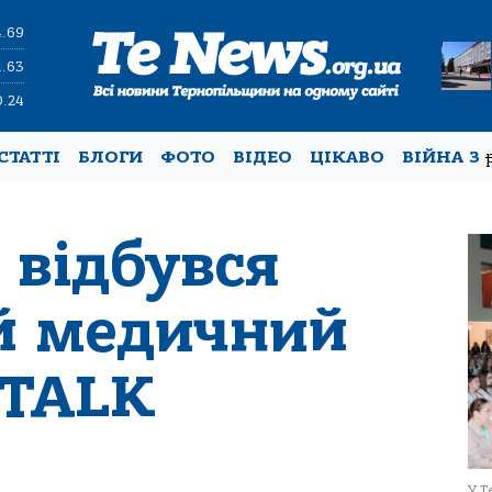
4.69
1.63
0.24
СТАТТІ
БЛОГИ
ФОТО
ВІДЕО
ЦІКАВО
ВІЙНА З
 відбувся
й медичний
TALK
У Т