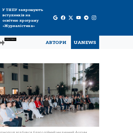
У ТНПУ запрошують
вступників на
освітню програму
«Журналістика»
СПЕЦТЕМА
рф
АВТОРИ
UANEWS
ернополі відбувся благодійний медичний форум