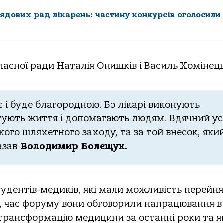
лядових рад лікарень: частину конкурсів оголосили
ласної ради Наталія Онишків і Василь Хомінець
 і буде благородною. Бо лікарі виконують
тують життя і допомагають людям. Вдячний ус
ого шляхетного заходу, та за той внесок, яки
казав
Володимир Болєщук.
тудентів-медиків, які мали можливість перейн
ід час форуму вони обговорили напрацювання в
 трансформацію медицини за останні роки та я