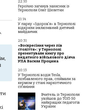
22:10
Героїчно загинув захисник із
Тернополя Олег Шелетин
21:14
У парку «Здоров’я» в Тернополі
відкрили інклюзивний дитячий
.
майданчик
20:31
«Воскресіння через пів
століття»: у Тернополі
презентували книгу про
видатного військового діяча
ім,
УПА Василя Процюка
й
20:13
У Тернополі водія Tesla,
позбавленого прав, спіймали за
кермом у стані наркотичного
сп’яніння
яти
Вчитель із Тернополя
увійшов до ТОП-50
найкращих педагогів
України
кі