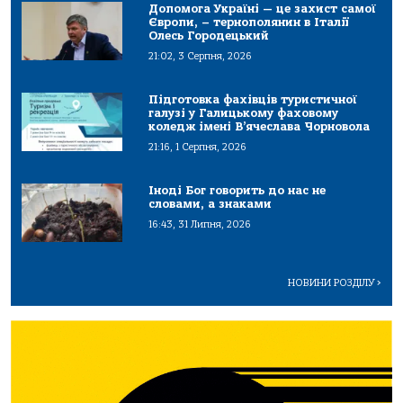
Допомога Україні — це захист самої
Європи, – тернополянин в Італії
Олесь Городецький
21:02, 3 Серпня, 2026
Підготовка фахівців туристичної
галузі у Галицькому фаховому
коледж імені В’ячеслава Чорновола
21:16, 1 Серпня, 2026
Іноді Бог говорить до нас не
словами, а знаками
16:43, 31 Липня, 2026
НОВИНИ РОЗДІЛУ
>