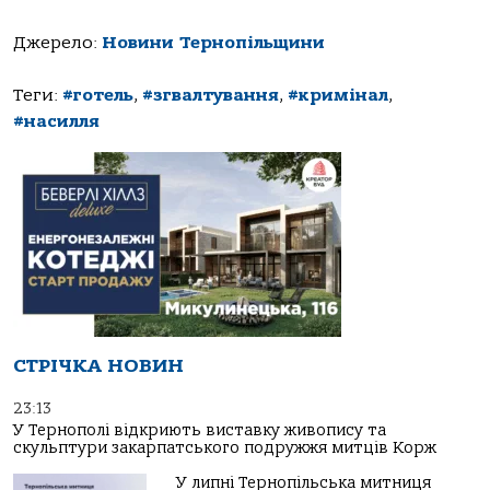
Джерело:
Новини Тернопільщини
Теги:
#готель
,
#згвалтування
,
#кримінал
,
#насилля
СТРІЧКА НОВИН
23:13
У Тернополі відкриють виставку живопису та
скульптури закарпатського подружжя митців Корж
У липні Тернопільська митниця