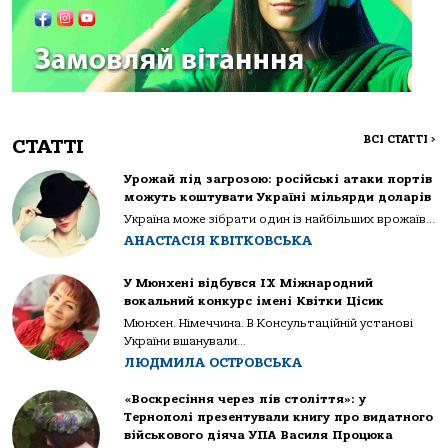
ВСІ СТАТТІ
>
СТАТТІ
Урожай під загрозою: російські атаки портів
можуть коштувати Україні мільярди доларів
Україна може зібрати один із найбільших врожаїв...
АНАСТАСІЯ КВІТКОВСЬКА
У Мюнхені відбувся IX Міжнародний
вокальний конкурс імені Квітки Цісик
Мюнхен. Німеччина. В Консультаційній установі
України вшанували...
ЛЮДМИЛА ОСТРОВСЬКА
«Воскресіння через пів століття»: у
Тернополі презентували книгу про видатного
військового діяча УПА Василя Процюка