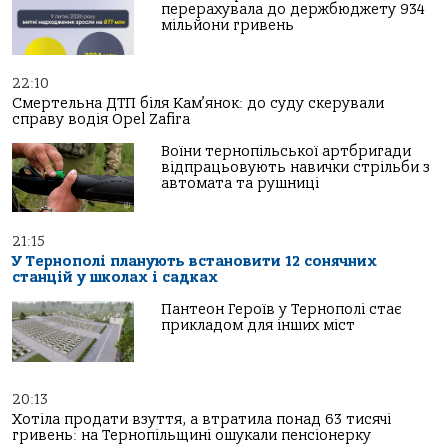
перерахувала до держбюджету 934
мільйони гривень
22:10
Смертельна ДТП біля Кам’янок: до суду скерували
справу водія Opel Zafira
Воїни тернопільської артбригади
відпрацьовують навички стрільби з
автомата та рушниці
21:15
У Тернополі планують встановити 12 сонячних
станцій у школах і садках
Пантеон Героїв у Тернополі стає
прикладом для інших міст
20:13
Хотіла продати взуття, а втратила понад 63 тисячі
гривень: на Тернопільщині ошукали пенсіонерку