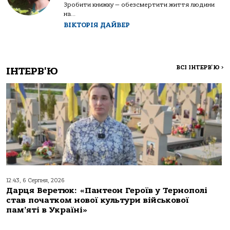
Зробити книжку — обезсмертити життя людини
на...
ВІКТОРІЯ ДАЙВЕР
ВСІ ІНТЕРВ'Ю
>
ІНТЕРВ'Ю
12:43, 6 Серпня, 2026
Дарця Веретюк: «Пантеон Героїв у Тернополі
став початком нової культури військової
пам’яті в Україні»