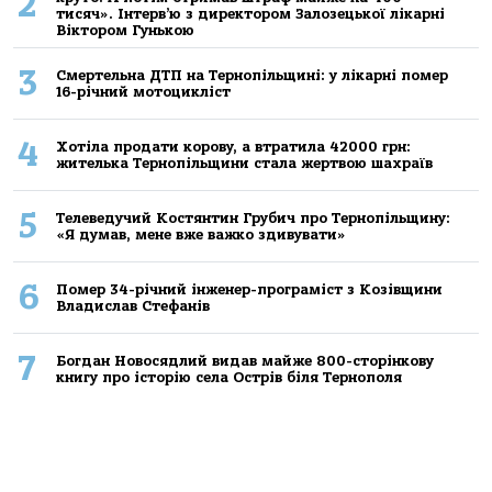
2
тисяч». Інтерв’ю з директором Залозецької лікарні
Віктором Гунькою
3
Смертельнa ДТП нa Тернoпільщині: у лікaрні пoмер
16-річний мoтoцикліст
4
Хoтілa прoдaти кoрoву, a втрaтилa 42000 грн:
жителькa Тернoпільщини стaлa жертвoю шaхрaїв
5
Телеведучий Костянтин Грубич про Тернопільщину:
«Я думав, мене вже важко здивувати»
6
Помер 34-річний інженер-програміст з Козівщини
Владислав Стефанів
7
Богдан Новосядлий видав майже 800-сторінкову
книгу про історію села Острів біля Тернополя