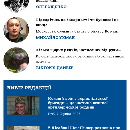
повільними...
ОЛЕГ УЩЕНКО
Відсидітись на Закарпатті чи Буковелі не
вийде…
Московські окупанти б’ють по бізнесу. Бо наш...
МИХАЙЛО УХМАН
Кілька щирих рядків, написаних від руки…
Колись паперові листи були звичайною частиною
життя...
ВІКТОРІЯ ДАЙВЕР
ВИБІР РЕДАКЦІЇ
Кожний воїн з тернопільської
бригади – це частина великої
артилерійської родини
11:43, 7 Серпня, 2026
У Лісабоні Шон Піннер розповів про