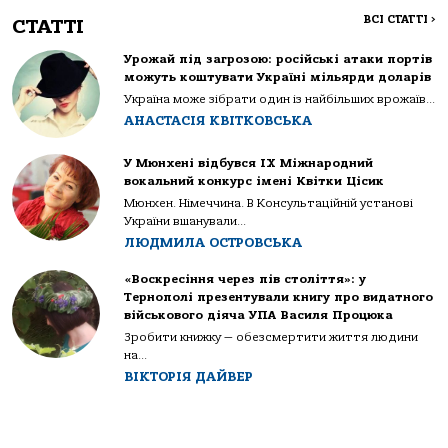
ВСІ СТАТТІ
>
СТАТТІ
Урожай під загрозою: російські атаки портів
можуть коштувати Україні мільярди доларів
Україна може зібрати один із найбільших врожаїв...
АНАСТАСІЯ КВІТКОВСЬКА
У Мюнхені відбувся IX Міжнародний
вокальний конкурс імені Квітки Цісик
Мюнхен. Німеччина. В Консультаційній установі
України вшанували...
ЛЮДМИЛА ОСТРОВСЬКА
«Воскресіння через пів століття»: у
Тернополі презентували книгу про видатного
військового діяча УПА Василя Процюка
Зробити книжку — обезсмертити життя людини
на...
ВІКТОРІЯ ДАЙВЕР