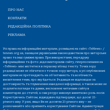
ПРО НАС
КОНТАКТИ
РЕДАКЦІЙНА ПОЛІТИКА
РЕКЛАМА
Усі права на інформаційні матеріали, розміщені на сайті «TeNews» /
tenews.org.ua, захищені українським законодавством про авторське
право та інші суміжні права. При використанні, передруку
інформаційних та фото-,відеоматеріалів сайту, гіперпосилання на
«TeNews» має міститися в першому абзаці тексту. Точка зору
редакції може не збігатися з точкою зору автора, а усі опубліковані
матеріали не претендують на об'єктивність та всебічність
висвітлення теми, про яку йдеться. Редакція не відповідає за
достовірність та тлумачення наведеної інформації, а також може не
поділяти погляди та думки, висловлені читачами сайту в
коментарях до статей, а сам ресурс виконує винятково роль носія.
Користуючись Сайтом, відвідувач підтверджує, що досяг 21-
річного віку. У разі, якщо Ви не досягли 21-річного віку — не
розпочинайте або припиніть користування Сайтом. Адміністрація