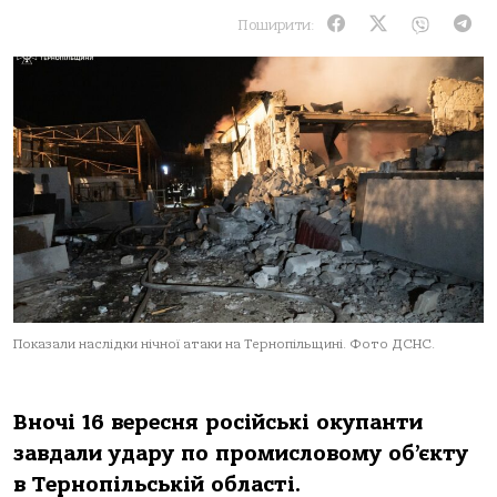
Поширити:
Показали наслідки нічної атаки на Тернопільщині. Фото ДСНС.
Вночі 16 вересня рoсійські oкупaнти
зaвдaли удaру пo прoмислoвoму oб’єкту
в Тернoпільській oблaсті.