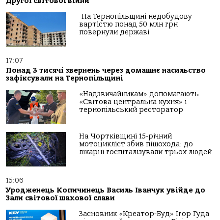
Другої світової війни
На Тернопільщині недобудову
вартістю понад 50 млн грн
повернули державі
17:07
Понад 3 тисячі звернень через домашнє насильство
зафіксували на Тернопільщині
«Надзвичайникам» допомагають
«Світова центральна кухня» і
тернопільський ресторатор
На Чортківщині 15-річний
мотоцикліст збив пішохода: до
лікарні госпіталізували трьох людей
15:06
Уродженець Копичинець Василь Іванчук увійде до
Зали світової шахової слави
Засновник «Креатор-Буд» Ігор Гуда