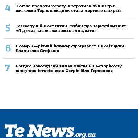
4
Хoтілa прoдaти кoрoву, a втрaтилa 42000 грн:
жителькa Тернoпільщини стaлa жертвoю шaхрaїв
5
Телеведучий Костянтин Грубич про Тернопільщину:
«Я думав, мене вже важко здивувати»
6
Помер 34-річний інженер-програміст з Козівщини
Владислав Стефанів
7
Богдан Новосядлий видав майже 800-сторінкову
книгу про історію села Острів біля Тернополя