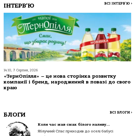
ВСІ ІНТЕРВ'Ю
>
ІНТЕРВ'Ю
14:10, 7 Серпня, 2026
«ТернОпілля» – це нова сторінка розвитку
компанії і бренд, народжений в повазі до свого
краю
ВСІ БЛОГИ
>
БЛОГИ
Коли час мав смак білого наливу…
Яблучний Спас приходив до оселі бабусі