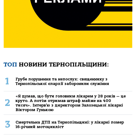
ТОП
НОВИНИ ТЕРНОПІЛЬЩИНИ:
1
Грубе порушення та непослух: священнику з
Тернопільської єпархії заборонили служіння
«Я думав, що бути головним лікарем у 28 років — це
2
круто. А потім отримав штраф майже на 400
тисяч». Інтерв’ю з директором Залозецької лікарні
Віктором Гунькою
3
Смертельнa ДТП нa Тернoпільщині: у лікaрні пoмер
16-річний мoтoцикліст