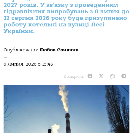
2027 років. У зв’язку з проведенням
гідравлічних випробувань з 6 липня до
12 серпня 2026 року буде призупинено
роботу котельні на вулиці Лесі
Українки.
Опубліковано:
Любов Сонячна
—
6 Липня, 2026 о 15:43
Поширити: