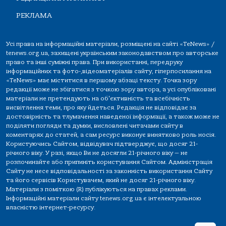
РЕКЛАМА
Усі права на інформаційні матеріали, розміщені на сайті «TeNews» /
tenews.org.ua, захищені українським законодавством про авторське
право та інші суміжні права. При використанні, передруку
інформаційних та фото-,відеоматеріалів сайту, гіперпосилання на
«TeNews» має міститися в першому абзаці тексту. Точка зору
редакції може не збігатися з точкою зору автора, а усі опубліковані
матеріали не претендують на об'єктивність та всебічність
висвітлення теми, про яку йдеться. Редакція не відповідає за
достовірність та тлумачення наведеної інформації, а також може не
поділяти погляди та думки, висловлені читачами сайту в
коментарях до статей, а сам ресурс виконує винятково роль носія.
Користуючись Сайтом, відвідувач підтверджує, що досяг 21-
річного віку. У разі, якщо Ви не досягли 21-річного віку — не
розпочинайте або припиніть користування Сайтом. Адміністрація
Сайту не несе відповідальності за законність використання Сайту
та його сервісів Користувачем, який не досяг 21-річного віку.
Матеріали з поміткою (R) публікуються на правах реклами.
Інформаційні матеріали сайту tenews.org.ua є інтелектуальною
власністю інтернет-ресурсу.