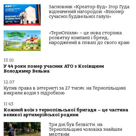
Засновник «Креатор-Буд» Ігор Гуда
відзначений нагородою «Візіонер
сучасної будівельної галузі»
«ТернОпілля» – це нова сторінка
розвитку компанії і бренд,
народжений в повазі до свого краю
13:10
У 44 роки помер учасник АТО з Козівщини
Володимир Вельма
12:07
Купив права в інтернеті за 27 тисяч: на Тернопільщині
викрили водія з підробкою
11:43
Кожний воїн з тернопільської бригади – це частина
великої артилерійської родини
Три дні був безвісти: на
Тернопільщині чоловіка знайшли
мертвим