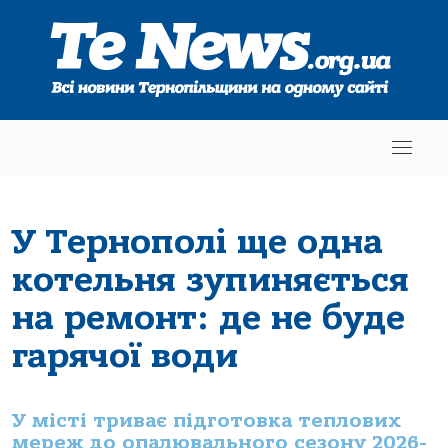
У Тернополі ще одна
котельня зупиняється
на ремонт: де не буде
гарячої води
У місті триває підготовка теплових
мереж до опалювального сезону 2026-