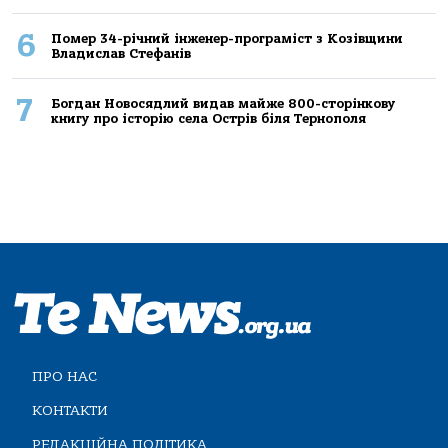
6
Помер 34-річний інженер-програміст з Козівщини
Владислав Стефанів
7
Богдан Новосядлий видав майже 800-сторінкову
книгу про історію села Острів біля Тернополя
ПРО НАС
КОНТАКТИ
РЕДАКЦІЙНА ПОЛІТИКА