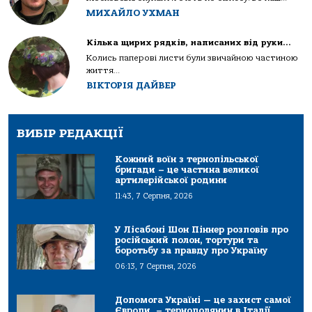
МИХАЙЛО УХМАН
Кілька щирих рядків, написаних від руки…
Колись паперові листи були звичайною частиною
життя...
ВІКТОРІЯ ДАЙВЕР
ВИБІР РЕДАКЦІЇ
Кожний воїн з тернопільської
бригади – це частина великої
артилерійської родини
11:43, 7 Серпня, 2026
У Лісабоні Шон Піннер розповів про
російський полон, тортури та
боротьбу за правду про Україну
06:13, 7 Серпня, 2026
Допомога Україні — це захист самої
Європи, – тернополянин в Італії