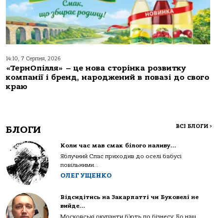
14:10, 7 Серпня, 2026
«ТернОпілля» – це нова сторінка розвитку
компанії і бренд, народжений в повазі до свого
краю
ВСІ БЛОГИ
>
БЛОГИ
Коли час мав смак білого наливу…
Яблучний Спас приходив до оселі бабусі
повільними...
ОЛЕГ УЩЕНКО
Відсидітись на Закарпатті чи Буковелі не
вийде…
Московські окупанти б’ють по бізнесу. Бо наш...