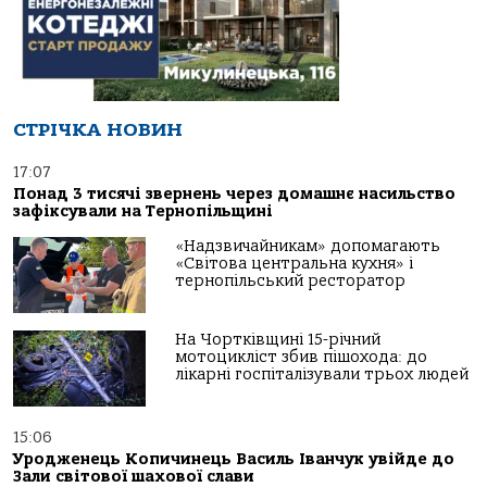
СТРІЧКА НОВИН
17:07
Понад 3 тисячі звернень через домашнє насильство
зафіксували на Тернопільщині
«Надзвичайникам» допомагають
«Світова центральна кухня» і
тернопільський ресторатор
На Чортківщині 15-річний
мотоцикліст збив пішохода: до
лікарні госпіталізували трьох людей
15:06
Уродженець Копичинець Василь Іванчук увійде до
Зали світової шахової слави