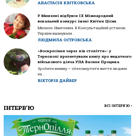
АНАСТАСІЯ КВІТКОВСЬКА
У Мюнхені відбувся IX Міжнародний
вокальний конкурс імені Квітки Цісик
Мюнхен. Німеччина. В Консультаційній установі
України вшанували...
ЛЮДМИЛА ОСТРОВСЬКА
«Воскресіння через пів століття»: у
Тернополі презентували книгу про видатного
військового діяча УПА Василя Процюка
Зробити книжку — обезсмертити життя людини
на...
ВІКТОРІЯ ДАЙВЕР
ВСІ ІНТЕРВ'Ю
>
ІНТЕРВ'Ю