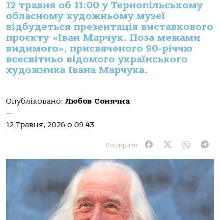
12 травня об 11:00 у Тернопільському
обласному художньому музеї
відбудеться презентація виставкового
проєкту «Іван Марчук. Поза межами
видимого», присвяченого 90-річчю
всесвітньо відомого українського
художника Івана Марчука.
Опубліковано:
Любов Сонячна
—
12 Травня, 2026 о 09:43
Поширити: