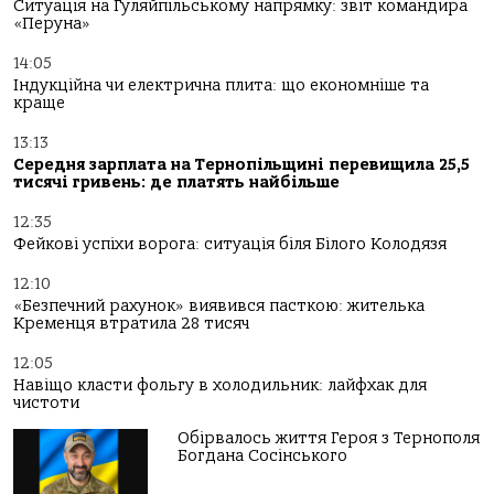
Ситуація на Гуляйпільському напрямку: звіт командира
«Перуна»
14:05
Індукційна чи електрична плита: що економніше та
краще
13:13
Середня зарплата на Тернопільщині перевищила 25,5
тисячі гривень: де платять найбільше
12:35
Фейкові успіхи ворога: ситуація біля Білого Колодязя
12:10
«Безпечний рахунок» виявився пасткою: жителька
Кременця втратила 28 тисяч
12:05
Навіщо класти фольгу в холодильник: лайфхак для
чистоти
Обірвалось життя Героя з Тернополя
Богдана Сосінського