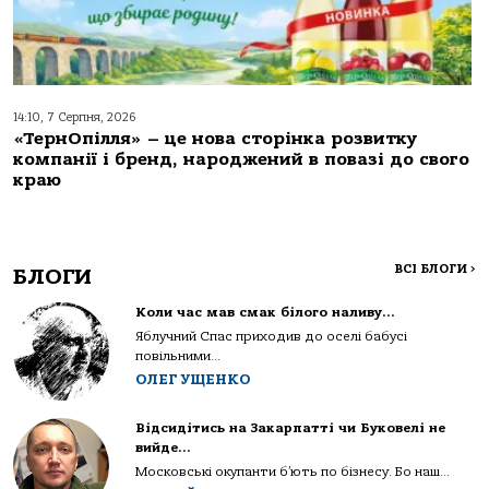
14:10, 7 Серпня, 2026
«ТернОпілля» – це нова сторінка розвитку
компанії і бренд, народжений в повазі до свого
краю
ВСІ БЛОГИ
>
БЛОГИ
Коли час мав смак білого наливу…
Яблучний Спас приходив до оселі бабусі
повільними...
ОЛЕГ УЩЕНКО
Відсидітись на Закарпатті чи Буковелі не
вийде…
Московські окупанти б’ють по бізнесу. Бо наш...