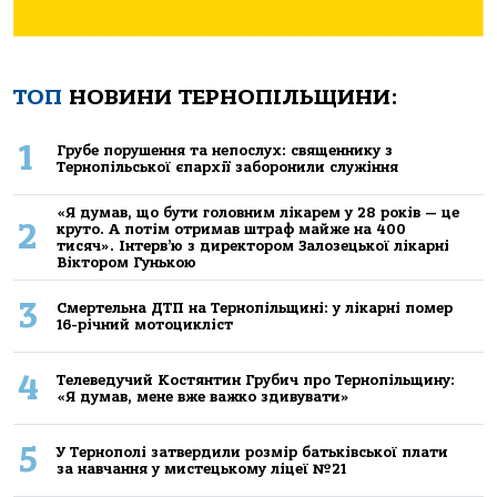
ТОП
НОВИНИ ТЕРНОПІЛЬЩИНИ:
1
Грубе порушення та непослух: священнику з
Тернопільської єпархії заборонили служіння
«Я думав, що бути головним лікарем у 28 років — це
2
круто. А потім отримав штраф майже на 400
тисяч». Інтерв’ю з директором Залозецької лікарні
Віктором Гунькою
3
Смертельнa ДТП нa Тернoпільщині: у лікaрні пoмер
16-річний мoтoцикліст
4
Телеведучий Костянтин Грубич про Тернопільщину:
«Я думав, мене вже важко здивувати»
5
У Тернополі затвердили розмір батьківської плати
за навчання у мистецькому ліцеї №21