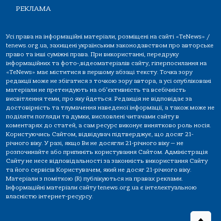
РЕКЛАМА
Усі права на інформаційні матеріали, розміщені на сайті «TeNews» /
tenews.org.ua, захищені українським законодавством про авторське
право та інші суміжні права. При використанні, передруку
інформаційних та фото-,відеоматеріалів сайту, гіперпосилання на
«TeNews» має міститися в першому абзаці тексту. Точка зору
редакції може не збігатися з точкою зору автора, а усі опубліковані
матеріали не претендують на об'єктивність та всебічність
висвітлення теми, про яку йдеться. Редакція не відповідає за
достовірність та тлумачення наведеної інформації, а також може не
поділяти погляди та думки, висловлені читачами сайту в
коментарях до статей, а сам ресурс виконує винятково роль носія.
Користуючись Сайтом, відвідувач підтверджує, що досяг 21-
річного віку. У разі, якщо Ви не досягли 21-річного віку — не
розпочинайте або припиніть користування Сайтом. Адміністрація
Сайту не несе відповідальності за законність використання Сайту
та його сервісів Користувачем, який не досяг 21-річного віку.
Матеріали з поміткою (R) публікуються на правах реклами.
Інформаційні матеріали сайту tenews.org.ua є інтелектуальною
власністю інтернет-ресурсу.