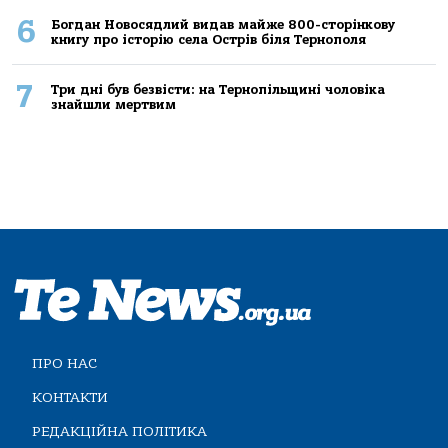
6
Богдан Новосядлий видав майже 800-сторінкову
книгу про історію села Острів біля Тернополя
7
Три дні був безвісти: на Тернопільщині чоловіка
знайшли мертвим
ПРО НАС
КОНТАКТИ
РЕДАКЦІЙНА ПОЛІТИКА