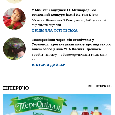
У Мюнхені відбувся IX Міжнародний
вокальний конкурс імені Квітки Цісик
Мюнхен. Німеччина. В Консультаційній установі
України вшанували...
ЛЮДМИЛА ОСТРОВСЬКА
«Воскресіння через пів століття»: у
Тернополі презентували книгу про видатного
військового діяча УПА Василя Процюка
Зробити книжку — обезсмертити життя людини
на...
ВІКТОРІЯ ДАЙВЕР
ВСІ ІНТЕРВ'Ю
>
ІНТЕРВ'Ю