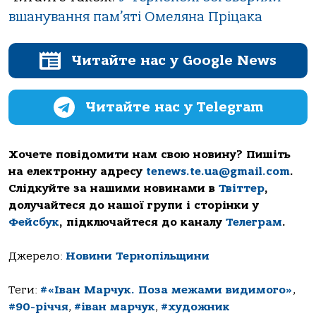
вшанування пам’яті Омеляна Пріцака
Читайте нас у Google News
Читайте нас у Telegram
Хочете повідомити нам свою новину? Пишіть
на електронну адресу
tenews.te.ua@gmail.com
.
Слідкуйте за нашими новинами в
Твіттер
,
долучайтеся до нашої групи і сторінки у
Фейсбук
, підключайтеся до каналу
Телеграм
.
Джерело:
Новини Тернопільщини
Теги:
#«Іван Марчук. Поза межами видимого»
,
#90-річчя
,
#іван марчук
,
#художник