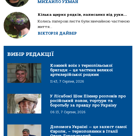
МИХАЙЛО УХМАН
Кілька щирих рядків, написаних від руки…
Колись паперові листи були звичайною частиною
життя...
ВІКТОРІЯ ДАЙВЕР
ВИБІР РЕДАКЦІЇ
Кожний воїн з тернопільської
бригади – це частина великої
артилерійської родини
11:43, 7 Серпня, 2026
У Лісабоні Шон Піннер розповів про
російський полон, тортури та
боротьбу за правду про Україну
06:13, 7 Серпня, 2026
Допомога Україні — це захист самої
Європи, – тернополянин в Італії
Олесь Городецький