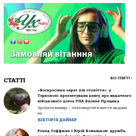
ВСІ СТАТТІ
>
СТАТТІ
«Воскресіння через пів століття»: у
Тернополі презентували книгу про видатного
військового діяча УПА Василя Процюка
Зробити книжку — обезсмертити життя людини
на...
ВІКТОРІЯ ДАЙВЕР
Роалд Гоффман і Юрій Ковальков: дружба,