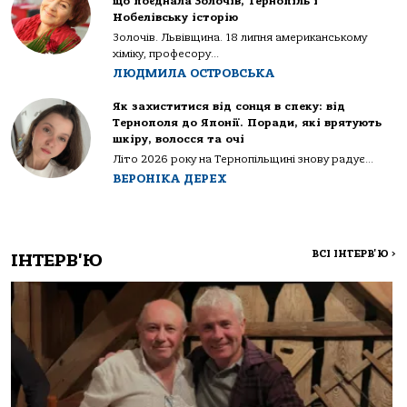
що поєднала Золочів, Тернопіль і
Нобелівську історію
Золочів. Львівщина. 18 липня американському
хіміку, професору...
ЛЮДМИЛА ОСТРОВСЬКА
Як захиститися від сонця в спеку: від
Тернополя до Японії. Поради, які врятують
шкіру, волосся та очі
Літо 2026 року на Тернопільщині знову радує...
ВЕРОНІКА ДЕРЕХ
ВСІ ІНТЕРВ'Ю
>
ІНТЕРВ'Ю