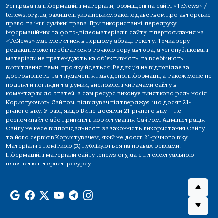
Усі права на інформаційні матеріали, розміщені на сайті «TeNews» /
tenews.org.ua, захищені українським законодавством про авторське
право та інші суміжні права. При використанні, передруку
інформаційних та фото-,відеоматеріалів сайту, гіперпосилання на
«TeNews» має міститися в першому абзаці тексту. Точка зору
редакції може не збігатися з точкою зору автора, а усі опубліковані
матеріали не претендують на об'єктивність та всебічність
висвітлення теми, про яку йдеться. Редакція не відповідає за
достовірність та тлумачення наведеної інформації, а також може не
поділяти погляди та думки, висловлені читачами сайту в
коментарях до статей, а сам ресурс виконує винятково роль носія.
Користуючись Сайтом, відвідувач підтверджує, що досяг 21-
річного віку. У разі, якщо Ви не досягли 21-річного віку — не
розпочинайте або припиніть користування Сайтом. Адміністрація
Сайту не несе відповідальності за законність використання Сайту
та його сервісів Користувачем, який не досяг 21-річного віку.
Матеріали з поміткою (R) публікуються на правах реклами.
Інформаційні матеріали сайту tenews.org.ua є інтелектуальною
власністю інтернет-ресурсу.