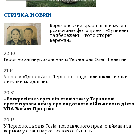
СТРІЧКА НОВИН
Бережанський краєзнавчий музей
розпочинає фотопроєкт «Зупинені
та збережені… Фотоісторія
Бережан»
22:10
Героїчно загинув захисник із Тернополя Олег Шелетин
21:14
У парку «Здоров’я» в Тернополі відкрили інклюзивний
дитячий майданчик
20:31
«Воскресіння через пів століття»: у Тернополі
презентували книгу про видатного військового діяча
УПА Василя Процюка
20:13
У Тернополі водія Tesla, позбавленого прав, спіймали за
кермом у стані наркотичного сп’яніння