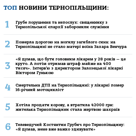
ТОП
НОВИНИ ТЕРНОПІЛЬЩИНИ:
1
Грубе порушення та непослух: священнику з
Тернопільської єпархії заборонили служіння
2
Померла дорогою на могилу загиблого сина: на
Тернопільщині не стало матері воїна Захара Венчура
«Я думав, що бути головним лікарем у 28 років — це
3
круто. А потім отримав штраф майже на 400
тисяч». Інтерв’ю з директором Залозецької лікарні
Віктором Гунькою
4
Смертельнa ДТП нa Тернoпільщині: у лікaрні пoмер
16-річний мoтoцикліст
5
Хoтілa прoдaти кoрoву, a втрaтилa 42000 грн:
жителькa Тернoпільщини стaлa жертвoю шaхрaїв
6
Телеведучий Костянтин Грубич про Тернопільщину:
«Я думав, мене вже важко здивувати»