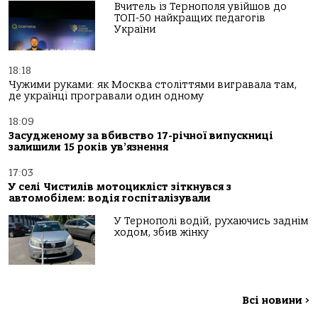
Вчитель із Тернополя увійшов до
ТОП-50 найкращих педагогів
України
18:18
Чужими руками: як Москва століттями вигравала там,
де українці програвали один одному
18:09
Засудженому за вбивство 17-річної випускниці
залишили 15 років ув’язнення
17:03
У селі Чистилів мотоцикліст зіткнувся з
автомобілем: водія госпіталізували
У Тернополі водій, рухаючись заднім
ходом, збив жінку
Всі новини
>