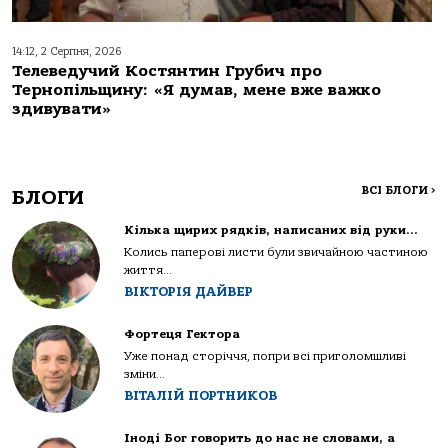
14:12, 2 Серпня, 2026
Телеведучий Костянтин Грубич про
Тернопільщину: «Я думав, мене вже важко
здивувати»
ВСІ БЛОГИ
>
БЛОГИ
Кілька щирих рядків, написаних від руки…
Колись паперові листи були звичайною частиною
життя...
ВІКТОРІЯ ДАЙВЕР
Фортеця Гектора
Уже понад сторіччя, попри всі приголомшливі
зміни...
ВІТАЛІЙ ПОРТНИКОВ
Іноді Бог говорить до нас не словами, а