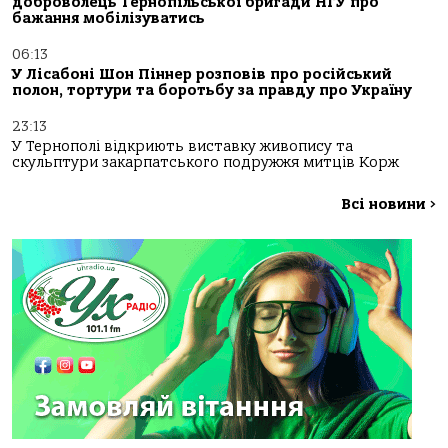
доброволець Тернопільської бригади НГУ про
бажання мобілізуватись
06:13
У Лісабоні Шон Піннер розповів про російський
полон, тортури та боротьбу за правду про Україну
23:13
У Тернополі відкриють виставку живопису та
скульптури закарпатського подружжя митців Корж
Всі новини
>