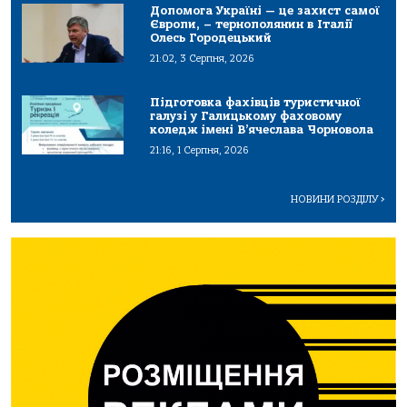
Допомога Україні — це захист самої
Європи, – тернополянин в Італії
Олесь Городецький
21:02, 3 Серпня, 2026
Підготовка фахівців туристичної
галузі у Галицькому фаховому
коледж імені В’ячеслава Чорновола
21:16, 1 Серпня, 2026
НОВИНИ РОЗДІЛУ
>