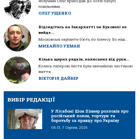
Яблучний Спас приходив до оселі бабусі
повільними...
ОЛЕГ УЩЕНКО
Відсидітись на Закарпатті чи Буковелі не
вийде…
Московські окупанти б’ють по бізнесу. Бо наш...
МИХАЙЛО УХМАН
Кілька щирих рядків, написаних від руки…
Колись паперові листи були звичайною частиною
життя...
ВІКТОРІЯ ДАЙВЕР
ВИБІР РЕДАКЦІЇ
У Лісабоні Шон Піннер розповів про
російський полон, тортури та
боротьбу за правду про Україну
06:13, 7 Серпня, 2026