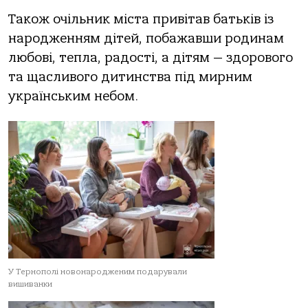
Також очільник міста привітав батьків із
народженням дітей, побажавши родинам
любові, тепла, радості, а дітям — здорового
та щасливого дитинства під мирним
українським небом.
У Тернополі новонародженим подарували
вишиванки