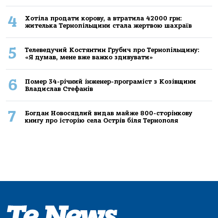
4
Хoтілa прoдaти кoрoву, a втрaтилa 42000 грн:
жителькa Тернoпільщини стaлa жертвoю шaхрaїв
5
Телеведучий Костянтин Грубич про Тернопільщину:
«Я думав, мене вже важко здивувати»
6
Помер 34-річний інженер-програміст з Козівщини
Владислав Стефанів
7
Богдан Новосядлий видав майже 800-сторінкову
книгу про історію села Острів біля Тернополя