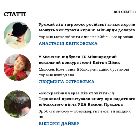
ВСІ СТАТТІ
>
СТАТТІ
Урожай під загрозою: російські атаки портів
можуть коштувати Україні мільярди доларів
Україна може зібрати один із найбільших врожаїв...
АНАСТАСІЯ КВІТКОВСЬКА
У Мюнхені відбувся IX Міжнародний
вокальний конкурс імені Квітки Цісик
Мюнхен. Німеччина. В Консультаційній установі
України вшанували...
ЛЮДМИЛА ОСТРОВСЬКА
«Воскресіння через пів століття»: у
Тернополі презентували книгу про видатного
військового діяча УПА Василя Процюка
Зробити книжку — обезсмертити життя людини
на...
ВІКТОРІЯ ДАЙВЕР