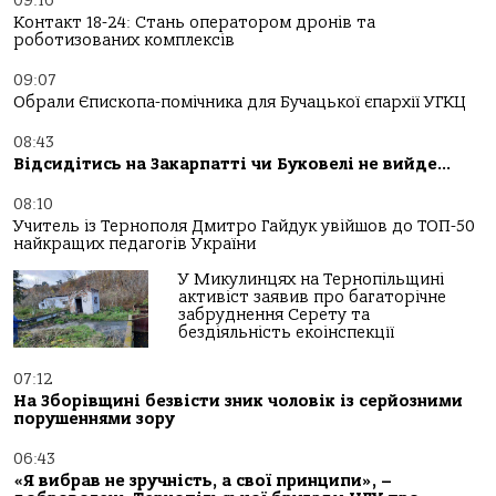
09:16
Контакт 18-24: Стань оператором дронів та
роботизованих комплексів
09:07
Обрали Єпископа-помічника для Бучацької єпархії УГКЦ
08:43
Відсидітись на Закарпатті чи Буковелі не вийде…
08:10
Учитель із Тернополя Дмитро Гайдук увійшов до ТОП-50
найкращих педагогів України
У Микулинцях на Тернопільщині
активіст заявив про багаторічне
забруднення Серету та
бездіяльність екоінспекції
07:12
На Зборівщині безвісти зник чоловік із серйозними
порушеннями зору
06:43
«Я вибрав не зручність, а свої принципи», –