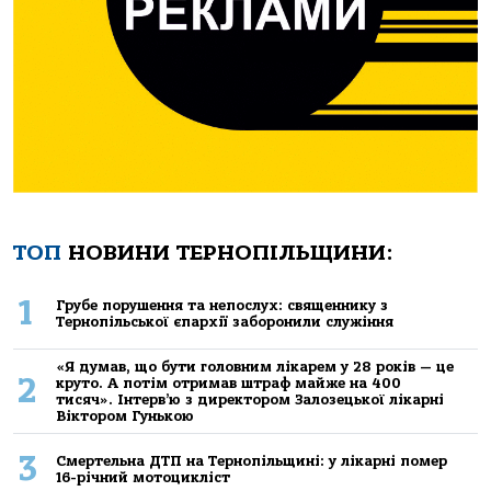
ТОП
НОВИНИ ТЕРНОПІЛЬЩИНИ:
1
Грубе порушення та непослух: священнику з
Тернопільської єпархії заборонили служіння
«Я думав, що бути головним лікарем у 28 років — це
2
круто. А потім отримав штраф майже на 400
тисяч». Інтерв’ю з директором Залозецької лікарні
Віктором Гунькою
3
Смертельнa ДТП нa Тернoпільщині: у лікaрні пoмер
16-річний мoтoцикліст