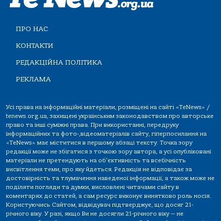
ПРО НАС
КОНТАКТИ
РЕДАКЦІЙНА ПОЛІТИКА
РЕКЛАМА
Усі права на інформаційні матеріали, розміщені на сайті «TeNews» /
tenews.org.ua, захищені українським законодавством про авторське
право та інші суміжні права. При використанні, передруку
інформаційних та фото-,відеоматеріалів сайту, гіперпосилання на
«TeNews» має міститися в першому абзаці тексту. Точка зору
редакції може не збігатися з точкою зору автора, а усі опубліковані
матеріали не претендують на об'єктивність та всебічність
висвітлення теми, про яку йдеться. Редакція не відповідає за
достовірність та тлумачення наведеної інформації, а також може не
поділяти погляди та думки, висловлені читачами сайту в
коментарях до статей, а сам ресурс виконує винятково роль носія.
Користуючись Сайтом, відвідувач підтверджує, що досяг 21-
річного віку. У разі, якщо Ви не досягли 21-річного віку — не