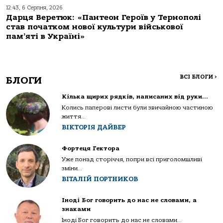
12:43, 6 Серпня, 2026
Дарця Веретюк: «Пантеон Героїв у Тернополі
став початком нової культури військової
пам’яті в Україні»
ВСІ БЛОГИ
>
БЛОГИ
Кілька щирих рядків, написаних від руки…
Колись паперові листи були звичайною частиною
життя...
ВІКТОРІЯ ДАЙВЕР
Фортеця Гектора
Уже понад сторіччя, попри всі приголомшливі
зміни...
ВІТАЛІЙ ПОРТНИКОВ
Іноді Бог говорить до нас не словами, а
знаками
Іноді Бог говорить до нас не словами...