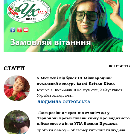
ВСІ СТАТТІ
>
СТАТТІ
У Мюнхені відбувся IX Міжнародний
вокальний конкурс імені Квітки Цісик
Мюнхен. Німеччина. В Консультаційній установі
України вшанували...
ЛЮДМИЛА ОСТРОВСЬКА
«Воскресіння через пів століття»: у
Тернополі презентували книгу про видатного
військового діяча УПА Василя Процюка
Зробити книжку — обезсмертити життя людини