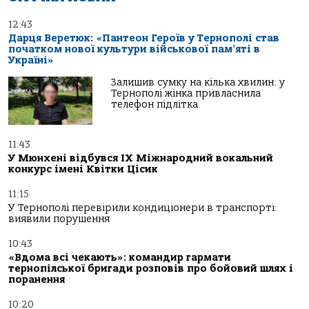
12:43
Дарця Веретюк: «Пантеон Героїв у Тернополі став
початком нової культури військової пам’яті в
Україні»
Залишив сумку на кілька хвилин: у
Тернополі жінка привласнила
телефон підлітка
11:43
У Мюнхені відбувся IX Міжнародний вокальний
конкурс імені Квітки Цісик
11:15
У Тернополі перевірили кондиціонери в транспорті:
виявили порушення
10:43
«Вдома всі чекають»: командир гармати
тернопілської бригади розповів про бойовий шлях і
поранення
10:20