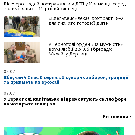
Шестеро людей постраждали в ДТП у Кременці: серед
травмованих — 14-річний хлопець
«Едельвейс» чекає: контракт 18–24
для тих, хто готовий діяти
У Тернополі орден «За мужність»
вручили бійцю 105-ї бригади
Михайлу Дерлиці
08:07
Яблучний Спас 6 серпня: 5 суворих заборон, традиції
та прикмети на врожай
07:07
У Тернополі капітально відремонтують світлофори
на чотирьох локаціях
Всі новини
>