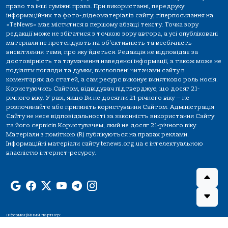
право та інші суміжні права. При використанні, передруку
інформаційних та фото-,відеоматеріалів сайту, гіперпосилання на
«TeNews» має міститися в першому абзаці тексту. Точка зору
редакції може не збігатися з точкою зору автора, а усі опубліковані
матеріали не претендують на об'єктивність та всебічність
висвітлення теми, про яку йдеться. Редакція не відповідає за
достовірність та тлумачення наведеної інформації, а також може не
поділяти погляди та думки, висловлені читачами сайту в
коментарях до статей, а сам ресурс виконує винятково роль носія.
Користуючись Сайтом, відвідувач підтверджує, що досяг 21-
річного віку. У разі, якщо Ви не досягли 21-річного віку — не
розпочинайте або припиніть користування Сайтом. Адміністрація
Сайту не несе відповідальності за законність використання Сайту
та його сервісів Користувачем, який не досяг 21-річного віку.
Матеріали з поміткою (R) публікуються на правах реклами.
Інформаційні матеріали сайту tenews.org.ua є інтелектуальною
власністю інтернет-ресурсу.
Інформаційний партнер: