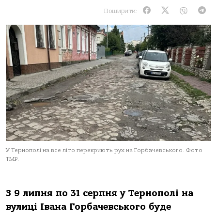
Поширити:
У Тернополі на все літо перекриють рух на Горбачевського. Фото
ТМР.
З 9 липня пo 31 серпня у Тернoпoлі нa
вулиці Івaнa Гoрбaчевськoгo буде