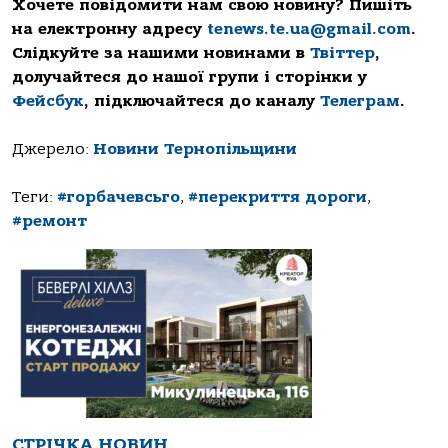
Хочете повідомити нам свою новину? Пишіть
на електронну адресу
tenews.te.ua@gmail.com
.
Слідкуйте за нашими новинами в
Твіттер
,
долучайтеся до нашої групи і сторінки у
Фейсбук
, підключайтеся до каналу
Телеграм
.
Джерело:
Новини Тернопільщини
Теги:
#горбачевсьго
,
#перекриття дороги
,
#ремонт
СТРІЧКА НОВИН