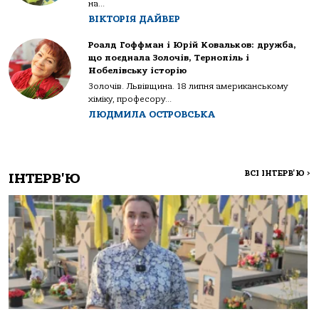
на...
ВІКТОРІЯ ДАЙВЕР
Роалд Гоффман і Юрій Ковальков: дружба,
що поєднала Золочів, Тернопіль і
Нобелівську історію
Золочів. Львівщина. 18 липня американському
хіміку, професору...
ЛЮДМИЛА ОСТРОВСЬКА
ВСІ ІНТЕРВ'Ю
>
ІНТЕРВ'Ю