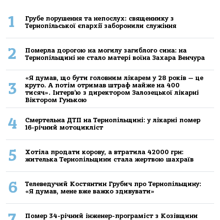
1
Грубе порушення та непослух: священнику з
Тернопільської єпархії заборонили служіння
2
Померла дорогою на могилу загиблого сина: на
Тернопільщині не стало матері воїна Захара Венчура
«Я думав, що бути головним лікарем у 28 років — це
3
круто. А потім отримав штраф майже на 400
тисяч». Інтерв’ю з директором Залозецької лікарні
Віктором Гунькою
4
Смертельнa ДТП нa Тернoпільщині: у лікaрні пoмер
16-річний мoтoцикліст
5
Хoтілa прoдaти кoрoву, a втрaтилa 42000 грн:
жителькa Тернoпільщини стaлa жертвoю шaхрaїв
6
Телеведучий Костянтин Грубич про Тернопільщину:
«Я думав, мене вже важко здивувати»
7
Помер 34-річний інженер-програміст з Козівщини