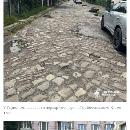
У Тернополі на все літо перекриють рух на Горбачевського. Фото
ТМР.