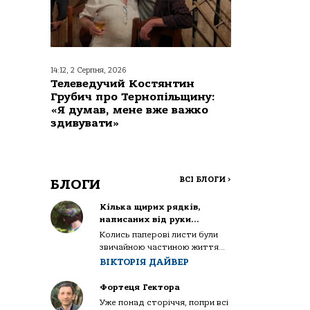
14:12, 2 Серпня, 2026
Телеведучий Костянтин
Грубич про Тернопільщину:
«Я думав, мене вже важко
здивувати»
ВСІ БЛОГИ
>
БЛОГИ
Кілька щирих рядків,
написаних від руки…
Колись паперові листи були
звичайною частиною життя...
ВІКТОРІЯ ДАЙВЕР
Фортеця Гектора
Уже понад сторіччя, попри всі