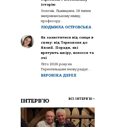
історію
Золочів. Львівщина. 18 липня
американському хіміку,
професору...
ЛЮДМИЛА ОСТРОВСЬКА
Як захиститися від сонця в
спеку: від Тернополя до
Японії. Поради, які
врятують шкіру, волосся та
очі
Літо 2026 року на
Тернопільщині знову радує...
ВЕРОНІКА ДЕРЕХ
ВСІ ІНТЕРВ'Ю
>
ІНТЕРВ'Ю