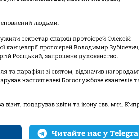
ереповнений людьми.
служили секретар єпархії протоієрей Олексій
ої канцелярії протоієрей Володимир Зубілевич
ргій Росіцький, запрошене духовенство.
ля та парафіян зі святом, відзначив нагородам
арував настоятелеві Богослужбове євангеліє т
візит, подарував квіти та ікону свв. мчч. Кип
Читайте нас у Telegr