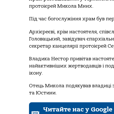
протоієрей Микола Мних.
Під час богослужіння храм був п
Архієреєві, крім настоятеля, спів
Головацький, завідувач єпархіальн
секретар канцелярії протоієрей Се
Владика Нестор привітав настояте
найактивніших жертводавців і под
ікону.
Отець Микола подякував владиці за 
та Юстини.
Читайте нас у Google