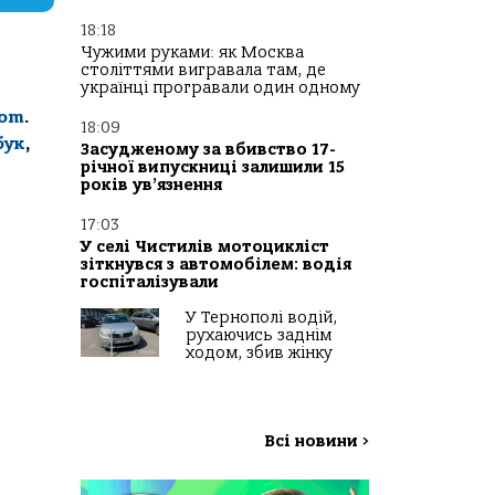
18:18
Чужими руками: як Москва
століттями вигравала там, де
українці програвали один одному
com
.
18:09
бук
,
Засудженому за вбивство 17-
річної випускниці залишили 15
років ув’язнення
17:03
У селі Чистилів мотоцикліст
зіткнувся з автомобілем: водія
госпіталізували
У Тернополі водій,
рухаючись заднім
ходом, збив жінку
Всі новини
>