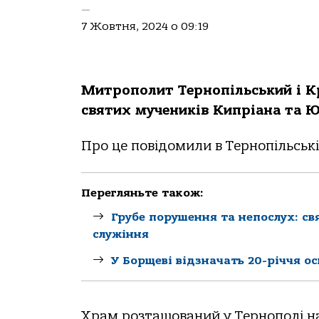
—
7 Жовтня, 2024 о 09:19
Митрополит Тернопільський і К
святих мучеників Кипріана та 
Про це повідомили в Тернопільські
Перегляньте також:
Грубе порушення та непослух: св
служіння
У Борщеві відзначать 20-річчя о
Храм розташований у Тернополі на