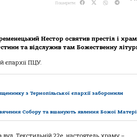
Поширити:
ременецький Нестор освятив престіл і храм
Юстини та відслужив там Божественну літур
й єпархії ПЦУ.
ященнику з Тернопільської єпархії заборонили
свячення Собору та вшанують явлення Божої Матері
 вул. Текстильній 22е, настоятель храму –