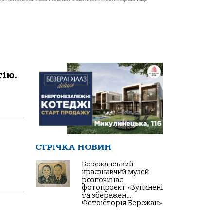
гію.
СТРІЧКА НОВИН
Бережанський
краєзнавчий музей
розпочинає
фотопроєкт «Зупинені
та збережені…
Фотоісторія Бережан»