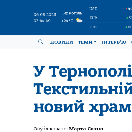
USD
4
▼
Тернопіль
06.08.2026
EUR
5
▲
03:44:50
+24°C
GBP
6
▲
НОВИНИ
ТЕМИ
ІНТЕРВ’Ю
У Тернополі
Текстильні
новий хра
Опубліковано:
Марта Сахно