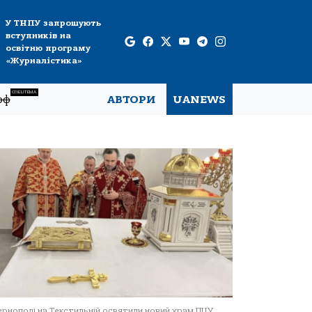
У ТНПУ запрошують
вступників на
освітню програму
«Журналістика»
СПЕЦТЕМА
рф
АВТОРИ
UANEWS
ернополі на Текстильній освятили новий храм ПЦУ