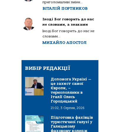
приголомшливі зміни...
ВІТАЛІЙ ПОРТНИКОВ
Іноді Бог говорить до нас
не словами, а знаками
Іноді Бог говорить до нас не
словами...
МИХАЙЛО АПОСТОЛ
ВИБІР РЕДАКЦІЇ
Допомога Україні —
це захист самої
Європи, –
тернополянин в
Італії Олесь
Городецький
21:02, 3 Серпня, 2026
Підготовка фахівців
туристичної галузі у
Галицькому
фаховому коледж