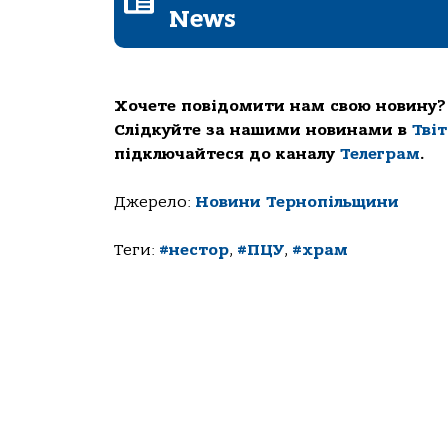
News
Хочете повідомити нам свою новину?
Слідкуйте за нашими новинами в
Тві
підключайтеся до каналу
Телеграм
.
Джерело:
Новини Тернопільщини
Теги:
#нестор
,
#ПЦУ
,
#храм