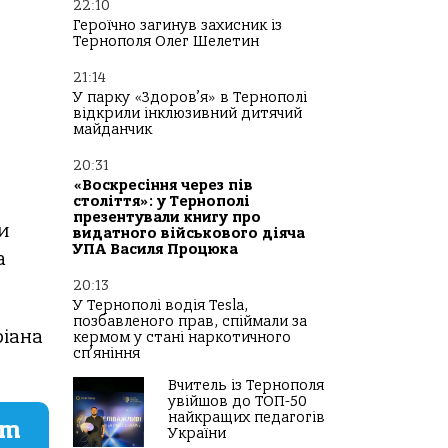
22:10
Героїчно загинув захисник із
Тернополя Олег Шелетин
21:14
У парку «Здоров’я» в Тернополі
відкрили інклюзивний дитячий
майданчик
,
20:31
«Воскресіння через пів
століття»: у Тернополі
презентували книгу про
и
видатного військового діяча
УПА Василя Процюка
а
20:13
У Тернополі водія Tesla,
позбавленого прав, спіймали за
ріана
кермом у стані наркотичного
сп’яніння
Вчитель із Тернополя
увійшов до ТОП-50
найкращих педагогів
am
України