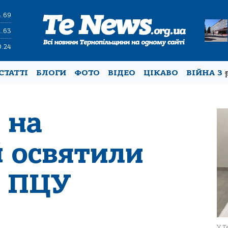
4.69
1.63
0.24
СТАТТІ
БЛОГИ
ФОТО
ВІДЕО
ЦІКАВО
ВІЙНА З
 на
й освятили
м ПЦУ
У Т