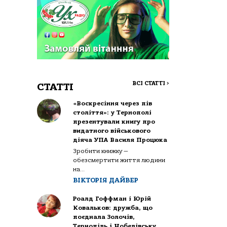
ВСІ СТАТТІ
>
СТАТТІ
«Воскресіння через пів
століття»: у Тернополі
презентували книгу про
видатного військового
діяча УПА Василя Процюка
Зробити книжку —
обезсмертити життя людини
на...
ВІКТОРІЯ ДАЙВЕР
Роалд Гоффман і Юрій
Ковальков: дружба, що
поєднала Золочів,
Тернопіль і Нобелівську