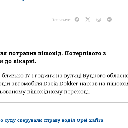
Поширити:
іля потрапив пішохід. Потерпілого з
 до лікарні.
, близько 17-ї години на вулиці Будного обласн
дій автомобіля Dacia Dokker наїхав на пішохо
льованому пішохідному переході.
 суду скерували справу водія Opel Zafira