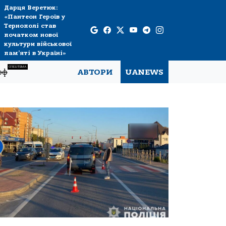
Дарця Веретюк:
«Пантеон Героїв у
Тернополі став
початком нової
культури військової
пам’яті в Україні»
СПЕЦТЕМА
рф
АВТОРИ
UANEWS