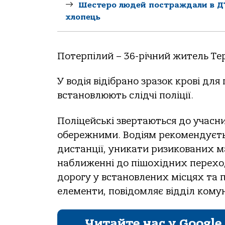
Шестеро людей постраждали в ДТ
хлопець
Потерпілий – 36-річний житель Тер
У водія відібрано зразок крові дл
встановлюють слідчі поліції.
Поліцейські звертаються до учасн
обережними. Водіям рекомендуєть
дистанції, уникати ризикованих м
наближенні до пішохідних перехо
дорогу у встановлених місцях та п
елементи, повідомляє відділ комуні
Читайте нас у Google