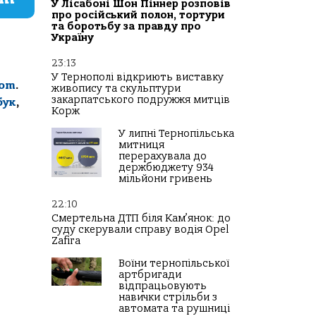
У Лісабоні Шон Піннер розповів
про російський полон, тортури
та боротьбу за правду про
Україну
23:13
У Тернополі відкриють виставку
com
.
живопису та скульптури
закарпатського подружжя митців
бук
,
Корж
У липні Тернопільська
митниця
перерахувала до
держбюджету 934
мільйони гривень
22:10
Смертельна ДТП біля Кам’янок: до
суду скерували справу водія Opel
Zafira
Воїни тернопільської
артбригади
відпрацьовують
навички стрільби з
автомата та рушниці