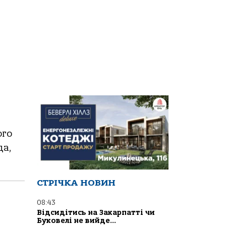
ого
да,
СТРІЧКА НОВИН
08:43
Відсидітись на Закарпатті чи
Буковелі не вийде…