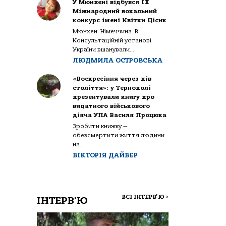
У Мюнхені відбувся IX
Міжнародний вокальний
конкурс імені Квітки Цісик
Мюнхен. Німеччина. В
Консультаційній установі
України вшанували...
ЛЮДМИЛА ОСТРОВСЬКА
«Воскресіння через пів
століття»: у Тернополі
презентували книгу про
видатного військового
діяча УПА Василя Процюка
Зробити книжку —
обезсмертити життя людини
на...
ВІКТОРІЯ ДАЙВЕР
ВСІ ІНТЕРВ'Ю
>
ІНТЕРВ'Ю