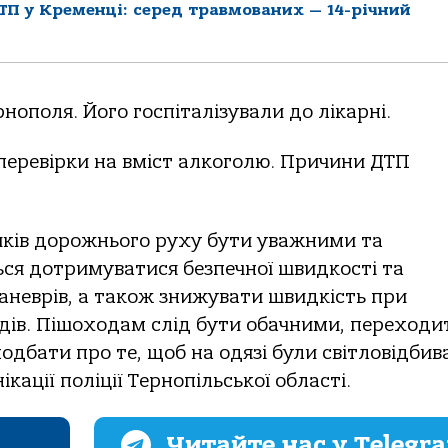
П у Кременці: серед травмованих — 14-річний
нополя. Його госпіталізували до лікарні.
я перевірки на вміст алкоголю. Причини ДТП
иків дорожнього руху бути уважними та
ся дотримуватися безпечної швидкості та
аневрів, а також знижувати швидкість при
дів. Пішоходам слід бути обачними, переходи
одбати про те, щоб на одязі були світловідбив
кації поліції Тернопільської області.
Читайте нас у Telegr