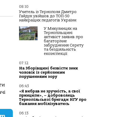
08:10
Учитель із Тернополя Дмитро
Гайдук увійшов до ТОП-50
найкращих педагогів України
У Микулинцях на
Тернопільщині
активіст заявив про
багаторічне
забруднення Серету
та бездіяльність
екоінспекції
07:12
На Зборівщині безвісти зник
чоловік із серйозними
порушеннями зору
ти
06:43
«Я вибрав не зручність, а свої
ачі
принципи», – доброволець
Тернопільської бригади НГУ про
бажання мобілізуватись
06:13
am