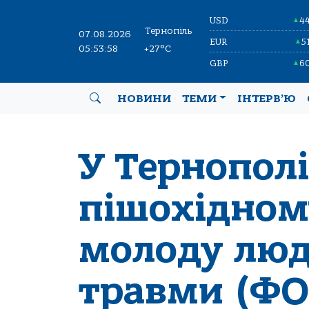
USD
4
▲
Тернопіль
07.08.2026
EUR
5
▲
05:53:59
+27°C
GBP
6
▲
НОВИНИ
ТЕМИ
ІНТЕРВ’Ю
У Тернополі
пішохідном
молоду люд
травми (ФО