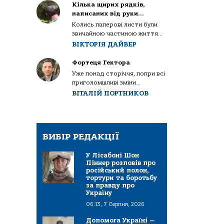
Кілька щирих рядків,
написаних від руки…
Колись паперові листи були
звичайною частиною життя...
ВІКТОРІЯ ДАЙВЕР
Фортеця Гектора
Уже понад сторіччя, попри всі
приголомшливі зміни...
ВІТАЛІЙ ПОРТНИКОВ
ВИБІР РЕДАКЦІЇ
У Лісабоні Шон
Піннер розповів про
російський полон,
тортури та боротьбу
за правду про
Україну
06:13, 7 Серпня, 2026
Допомога Україні —