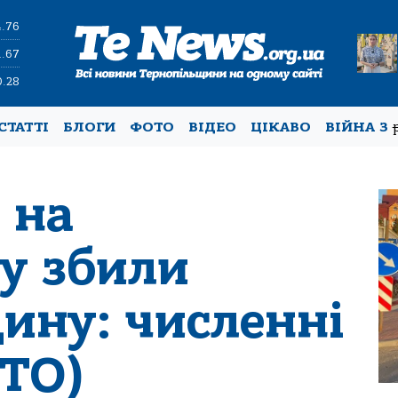
4.76
1.67
0.28
СТАТТІ
БЛОГИ
ФОТО
ВІДЕО
ЦІКАВО
ВІЙНА З
 на
у збили
ину: численні
ТО)