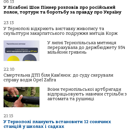
06:13
У Лісабоні Шон Піннер розповів про російський
полон, тортури та боротьбу за правду про Україну
23:13
У Тернополі відкриють виставку живопису та
скульптури закарпатського подружжя митців Корж
У липні Тернопільська митниця
перерахувала до держбюджету 934
мільйони гривень
22:10
Смертельна ДТП біля Кам’янок: до суду скерували
справу водія Opel Zafira
Воїни тернопільської артбригади
відпрацьовують навички стрільби з
автомата та рушниці
21:15
У Тернополі планують встановити 12 сонячних
станцій у школах і садках