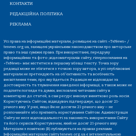
КОНТАКТИ
РЕДАКЦІЙНА ПОЛІТИКА
РЕКЛАМА
Усі права на інформаційні матеріали, розміщені на сайті «TeNews» /
tenews.org.ua, захищені українським законодавством про авторське
право та інші суміжні права. При використанні, передруку
інформаційних та фото-,відеоматеріалів сайту, гіперпосилання на
«TeNews» має міститися в першому абзаці тексту. Точка зору
редакції може не збігатися з точкою зору автора, а усі опубліковані
матеріали не претендують на об'єктивність та всебічність
висвітлення теми, про яку йдеться. Редакція не відповідає за
достовірність та тлумачення наведеної інформації, а також може не
поділяти погляди та думки, висловлені читачами сайту в
коментарях до статей, а сам ресурс виконує винятково роль носія.
Користуючись Сайтом, відвідувач підтверджує, що досяг 21-
річного віку. У разі, якщо Ви не досягли 21-річного віку — не
розпочинайте або припиніть користування Сайтом. Адміністрація
Сайту не несе відповідальності за законність використання Сайту
та його сервісів Користувачем, який не досяг 21-річного віку.
Матеріали з поміткою (R) публікуються на правах реклами.
Інформаційні матеріали сайту tenews.org.ua є інтелектуальною