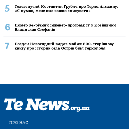
5
Телеведучий Костянтин Грубич про Тернопільщину:
«Я думав, мене вже важко здивувати»
6
Помер 34-річний інженер-програміст з Козівщини
Владислав Стефанів
7
Богдан Новосядлий видав майже 800-сторінкову
книгу про історію села Острів біля Тернополя
ПРО НАС