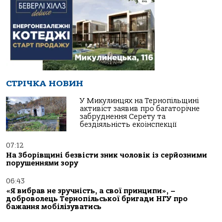
СТРІЧКА НОВИН
У Микулинцях на Тернопільщині
активіст заявив про багаторічне
забруднення Серету та
бездіяльність екоінспекції
07:12
На Зборівщині безвісти зник чоловік із серйозними
порушеннями зору
06:43
«Я вибрав не зручність, а свої принципи», –
доброволець Тернопільської бригади НГУ про
бажання мобілізуватись