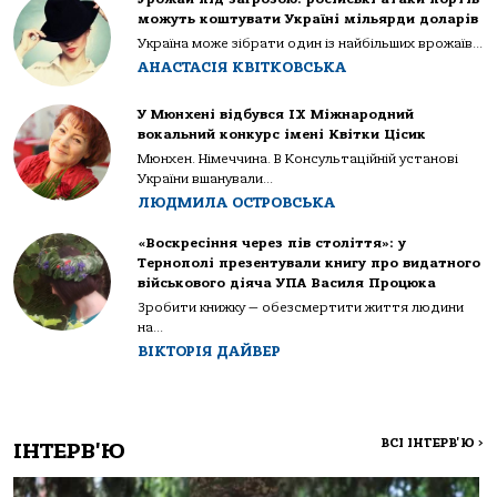
можуть коштувати Україні мільярди доларів
Україна може зібрати один із найбільших врожаїв...
АНАСТАСІЯ КВІТКОВСЬКА
У Мюнхені відбувся IX Міжнародний
вокальний конкурс імені Квітки Цісик
Мюнхен. Німеччина. В Консультаційній установі
України вшанували...
ЛЮДМИЛА ОСТРОВСЬКА
«Воскресіння через пів століття»: у
Тернополі презентували книгу про видатного
військового діяча УПА Василя Процюка
Зробити книжку — обезсмертити життя людини
на...
ВІКТОРІЯ ДАЙВЕР
ВСІ ІНТЕРВ'Ю
>
ІНТЕРВ'Ю