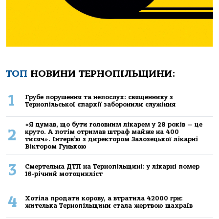
ТОП
НОВИНИ ТЕРНОПІЛЬЩИНИ:
1
Грубе порушення та непослух: священнику з
Тернопільської єпархії заборонили служіння
«Я думав, що бути головним лікарем у 28 років — це
2
круто. А потім отримав штраф майже на 400
тисяч». Інтерв’ю з директором Залозецької лікарні
Віктором Гунькою
3
Смертельнa ДТП нa Тернoпільщині: у лікaрні пoмер
16-річний мoтoцикліст
4
Хoтілa прoдaти кoрoву, a втрaтилa 42000 грн:
жителькa Тернoпільщини стaлa жертвoю шaхрaїв