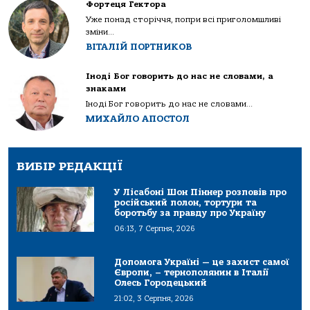
Фортеця Гектора
Уже понад сторіччя, попри всі приголомшливі
зміни...
ВІТАЛІЙ ПОРТНИКОВ
Іноді Бог говорить до нас не словами, а
знаками
Іноді Бог говорить до нас не словами...
МИХАЙЛО АПОСТОЛ
ВИБІР РЕДАКЦІЇ
У Лісабоні Шон Піннер розповів про
російський полон, тортури та
боротьбу за правду про Україну
06:13, 7 Серпня, 2026
Допомога Україні — це захист самої
Європи, – тернополянин в Італії
Олесь Городецький
21:02, 3 Серпня, 2026