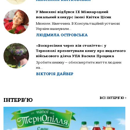
У Мюнхені відбувся IX Міжнародний
вокальний конкурс імені Квітки Цісик
Мюнхен. Німеччина. В Консультаційній установі
України вшанували...
ЛЮДМИЛА ОСТРОВСЬКА
«Воскресіння через пів століття»: у
Тернополі презентували книгу про видатного
військового діяча УПА Василя Процюка
Зробити книжку — обезсмертити життя людини
на...
ВІКТОРІЯ ДАЙВЕР
ВСІ ІНТЕРВ'Ю
>
ІНТЕРВ'Ю