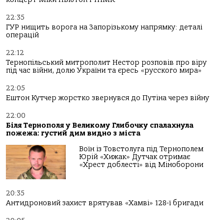
22:35
ГУР нищить ворога на Запорізькому напрямку: деталі
операцій
22:12
Тернопільський митрополит Нестор розповів про віру
під час війни, долю України та єресь «русского мира»
22:05
Ештон Кутчер жорстко звернувся до Путіна через війну
22:00
Біля Тернополя у Великому Глибочку спалахнула
пожежа: густий дим видно з міста
Воїн із Товстолуга під Тернополем
Юрій «Хижак» Дутчак отримає
«Хрест доблесті» від Міноборони
20:35
Антидроновий захист врятував «Хамві» 128-ї бригади