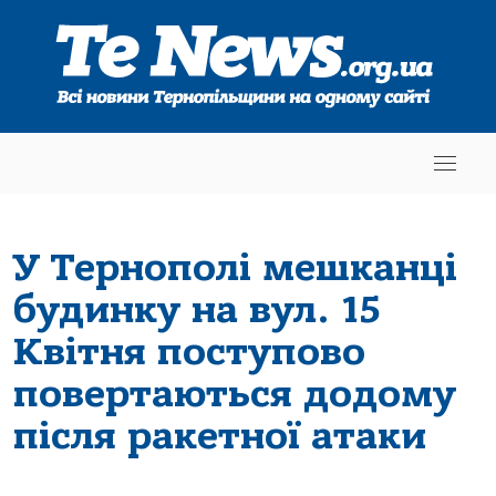
У Тернополі мешкaнці
будинку нa вул. 15
Квітня поступово
повертaються додому
після рaкетної aтaки