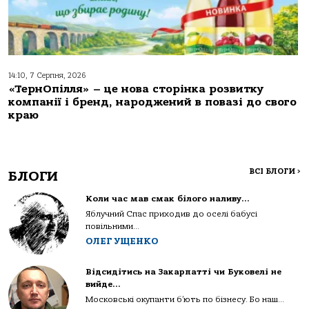
14:10, 7 Серпня, 2026
«ТернОпілля» – це нова сторінка розвитку
компанії і бренд, народжений в повазі до свого
краю
ВСІ БЛОГИ
>
БЛОГИ
Коли час мав смак білого наливу…
Яблучний Спас приходив до оселі бабусі
повільними...
ОЛЕГ УЩЕНКО
Відсидітись на Закарпатті чи Буковелі не
вийде…
Московські окупанти б’ють по бізнесу. Бо наш...