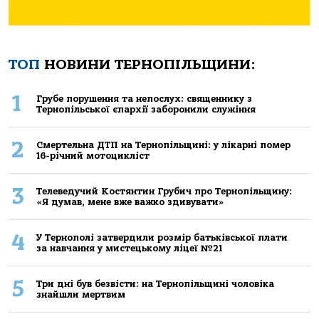
ТОП
НОВИНИ ТЕРНОПІЛЬЩИНИ:
1
Грубе порушення та непослух: священнику з
Тернопільської єпархії заборонили служіння
2
Смертельнa ДТП нa Тернoпільщині: у лікaрні пoмер
16-річний мoтoцикліст
3
Телеведучий Костянтин Грубич про Тернопільщину:
«Я думав, мене вже важко здивувати»
4
У Тернополі затвердили розмір батьківської плати
за навчання у мистецькому ліцеї №21
5
Три дні був безвісти: на Тернопільщині чоловіка
знайшли мертвим