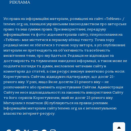
РЕКЛАМА
Усі права на інформаційні матеріали, розміщені на сайті «TeNews» /
tenews.org.ua, захищені українським законодавством про авторське
право та інші суміжні права. При використанні, передруку
інформаційних та фото-,відеоматеріалів сайту, гіперпосилання на
«TeNews» має міститися в першому абзаці тексту. Точка зору
редакції може не збігатися з точкою зору автора, а усі опубліковані
матеріали не претендують на об'єктивність та всебічність
висвітлення теми, про яку йдеться. Редакція не відповідає за
достовірність та тлумачення наведеної інформації, а також може не
поділяти погляди та думки, висловлені читачами сайту в
коментарях до статей, а сам ресурс виконує винятково роль носія.
Користуючись Сайтом, відвідувач підтверджує, що досяг 21-
річного віку. У разі, якщо Ви не досягли 21-річного віку — не
розпочинайте або припиніть користування Сайтом. Адміністрація
Сайту не несе відповідальності за законність використання Сайту
та його сервісів Користувачем, який не досяг 21-річного віку.
Матеріали з поміткою (R) публікуються на правах реклами.
Інформаційні матеріали сайту tenews.org.ua є інтелектуальною
власністю інтернет-ресурсу.