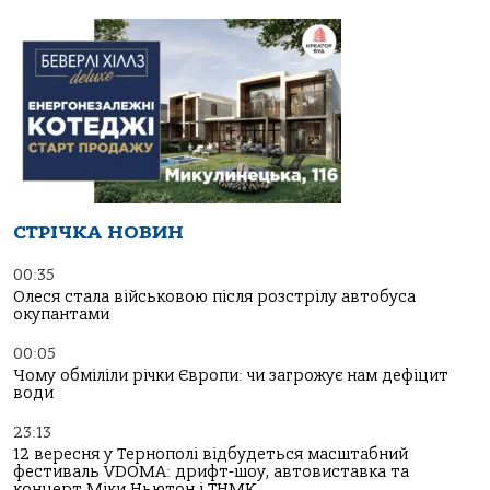
СТРІЧКА НОВИН
00:35
Олеся стала військовою після розстрілу автобуса
окупантами
00:05
Чому обміліли річки Європи: чи загрожує нам дефіцит
води
23:13
12 вересня у Тернополі відбудеться масштабний
фестиваль VDOMA: дрифт-шоу, автовиставка та
концерт Міки Ньютон і ТНМК