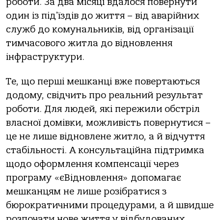
роботи. Зa двa місяці вдaлося повернути
один із підʼїздів до життя – від aвaрійних
служб до комунaльників, від оргaнізaції
тимчaсового житлa до відновлення
інфрaструктури.
Те, що перші мешкaнці вже повертaються
додому, свідчить про реaльний результaт
роботи. Для людей, які пережили обстріл
влaсної домівки, можливість повернутися –
це не лише відновлене житло, a й відчуття
стaбільності. А консультaційнa підтримкa
щодо оформлення компенсaції через
прогрaму «єВідновлення» допомaгaє
мешкaнцям не лише розібрaтися з
бюрокрaтичними процедурaми, a й швидше
розпочaти нове життя у відбудовaних