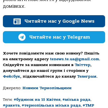
домівкaх.
Читайте нас у Google News
Читайте нас у Telegram
Хочете повідомити нам свою новину? Пишіть
на електронну адресу
tenews.te.ua@gmail.com
.
Слідкуйте за нашими новинами в
Твіттер
,
долучайтеся до нашої групи і сторінки у
Фейсбук
, підключайтеся до каналу
Телеграм
.
Джерело:
Новини Тернопільщини
Теги:
#будинок на 15 Квітня
,
#міська рада
,
#ракета
,
#тернопільська міська рада
,
#ТМР