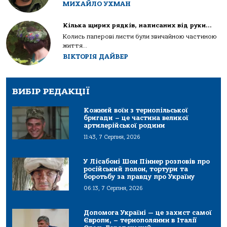
МИХАЙЛО УХМАН
Кілька щирих рядків, написаних від руки…
Колись паперові листи були звичайною частиною
життя...
ВІКТОРІЯ ДАЙВЕР
ВИБІР РЕДАКЦІЇ
Кожний воїн з тернопільської
бригади – це частина великої
артилерійської родини
11:43, 7 Серпня, 2026
У Лісабоні Шон Піннер розповів про
російський полон, тортури та
боротьбу за правду про Україну
06:13, 7 Серпня, 2026
Допомога Україні — це захист самої
Європи, – тернополянин в Італії