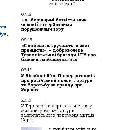
екоінспекції
07:12
На Зборівщині безвісти зник
чоловік із серйозними
com
.
порушеннями зору
бук
,
06:43
«Я вибрав не зручність, а свої
принципи», – доброволець
Тернопільської бригади НГУ про
бажання мобілізуватись
06:13
У Лісабоні Шон Піннер розповів
про російський полон, тортури
та боротьбу за правду про
Україну
23:13
У Тернополі відкриють виставку
живопису та скульптури
закарпатського подружжя митців
Корж
У липні Тернопільська