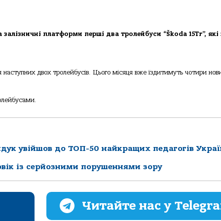
 залізничні платформи перші два тролейбуси “Škoda 15Tr”, які 
 наступних двох тролейбусів. Цього місяця вже їздитимуть чотири нов
ролейбусами.
йдук увійшов до ТОП-50 найкращих педагогів Укра
овік із серйозними порушеннями зору
Читайте нас у Telegr