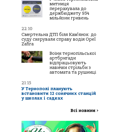
митниця
перерахувала до
держбюджету 934
мільйони гривень
22:10
Смертельна ДТП біля Кам’янок: до
суду скерували справу водія Opel
Zafira
Воїни тернопільської
артбригади
відпрацьовують
навички стрільби з
автомата та рушниці
21:15
У Тернополі планують
встановити 12 сонячних станцій
у школах і садках
Всі новини
>