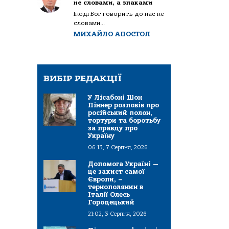
не словами, а знаками
Іноді Бог говорить до нас не
словами...
МИХАЙЛО АПОСТОЛ
ВИБІР РЕДАКЦІЇ
У Лісабоні Шон
Піннер розповів про
російський полон,
тортури та боротьбу
за правду про
Україну
06:13, 7 Серпня, 2026
Допомога Україні —
це захист самої
Європи, –
тернополянин в
Італії Олесь
Городецький
21:02, 3 Серпня, 2026