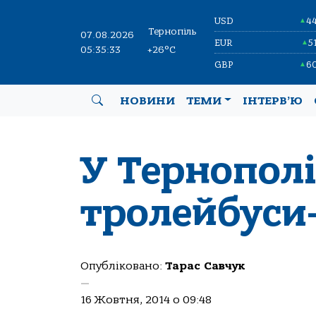
USD
4
▲
Тернопіль
07.08.2026
EUR
5
▲
05:35:34
+26°C
GBP
6
▲
НОВИНИ
ТЕМИ
ІНТЕРВ’Ю
У Тернополі
тролейбуси
Опубліковано:
Тарас Савчук
—
16 Жовтня, 2014 о 09:48