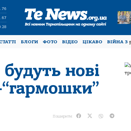
4.76
1.67
0.28
СТАТТІ
БЛОГИ
ФОТО
ВІДЕО
ЦІКАВО
ВІЙНА З
 будуть нові
-“гармошки”
Поширити: