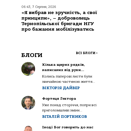
06:43, 7 Серпня, 2026
«Я вибрав не зручність, а свої
принципи», – доброволець
Тернопільської бригади НГУ
про бажання мобілізуватись
ВСІ БЛОГИ
>
БЛОГИ
Кілька щирих рядків,
написаних від руки…
Колись паперові листи були
звичайною частиною життя...
ВІКТОРІЯ ДАЙВЕР
Фортеця Гектора
Уже понад сторіччя, попри всі
приголомшливі зміни...
ВІТАЛІЙ ПОРТНИКОВ
Іноді Бог говорить до нас