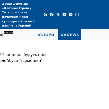
Дарця Веретюк:
«Пантеон Героїв у
Тернополі став
початком нової
культури військової
пам’яті в Україні»
СПЕЦТЕМА
рф
АВТОРИ
UANEWS