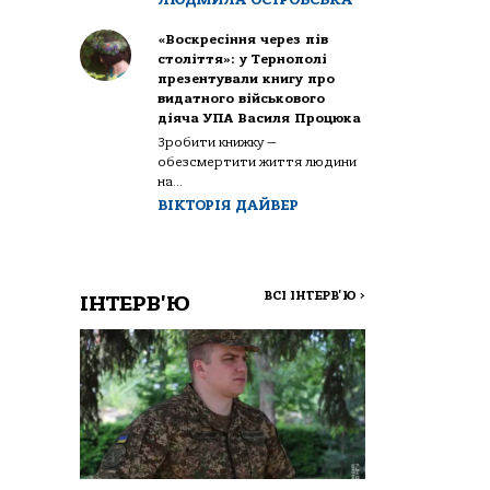
«Воскресіння через пів
століття»: у Тернополі
презентували книгу про
видатного військового
діяча УПА Василя Процюка
Зробити книжку —
обезсмертити життя людини
на...
ВІКТОРІЯ ДАЙВЕР
ВСІ ІНТЕРВ'Ю
>
ІНТЕРВ'Ю