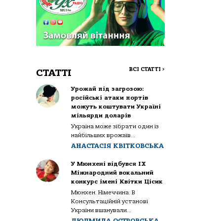
ВСІ СТАТТІ
>
СТАТТІ
Урожай під загрозою:
російські атаки портів
можуть коштувати Україні
мільярди доларів
Україна може зібрати один із
найбільших врожаїв...
АНАСТАСІЯ КВІТКОВСЬКА
У Мюнхені відбувся IX
Міжнародний вокальний
конкурс імені Квітки Цісик
Мюнхен. Німеччина. В
Консультаційній установі
України вшанували...
ЛЮДМИЛА ОСТРОВСЬКА