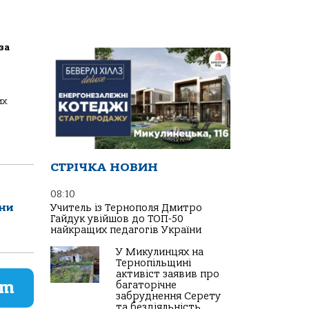
за
их
СТРІЧКА НОВИН
08:10
їни
Учитель із Тернополя Дмитро
Гайдук увійшов до ТОП-50
найкращих педагогів України
У Микулинцях на
Тернопільщині
активіст заявив про
am
багаторічне
забруднення Серету
та бездіяльність