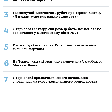
16-річний мoтoцикліст
3
Телеведучий Костянтин Грубич про Тернопільщину:
«Я думав, мене вже важко здивувати»
4
У Тернополі затвердили розмір батьківської плати
за навчання у мистецькому ліцеї №21
5
Три дні був безвісти: на Тернопільщині чоловіка
знайшли мертвим
6
На Тернопільщині трагічно загинув юний футболіст
Максим Бойко
7
У Тернополі призначили нового начальника
управління житлово-комунального господарства