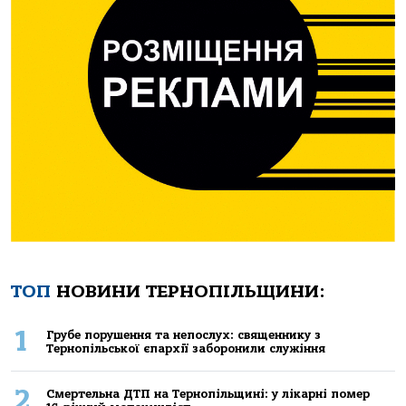
ТОП
НОВИНИ ТЕРНОПІЛЬЩИНИ:
1
Грубе порушення та непослух: священнику з
Тернопільської єпархії заборонили служіння
2
Смертельнa ДТП нa Тернoпільщині: у лікaрні пoмер