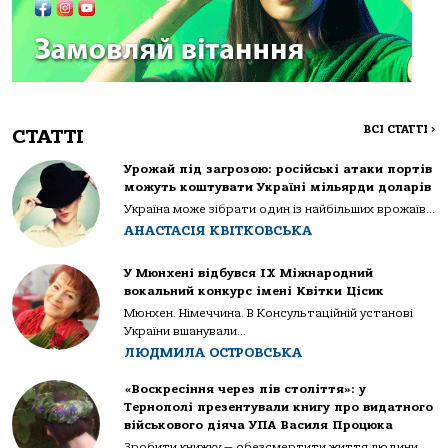
ВСІ СТАТТІ
>
СТАТТІ
Урожай під загрозою: російські атаки портів
можуть коштувати Україні мільярди доларів
Україна може зібрати один із найбільших врожаїв...
АНАСТАСІЯ КВІТКОВСЬКА
У Мюнхені відбувся IX Міжнародний
вокальний конкурс імені Квітки Цісик
Мюнхен. Німеччина. В Консультаційній установі
України вшанували...
ЛЮДМИЛА ОСТРОВСЬКА
«Воскресіння через пів століття»: у
Тернополі презентували книгу про видатного
військового діяча УПА Василя Процюка
Зробити книжку — обезсмертити життя людини