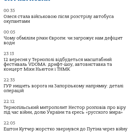
00:35
Олеся стала військовою після розстрілу автобуса
окупантами
00:05
Чому обміліли річки Європи: чи загрожує нам дефіцит
води
23:13
12 вересня у Тернополі відбудеться масштабний
фестиваль VDOMA: дрифт-шоу, автовиставка та
концерт Міки Ньютон і ТНМК
22:35
ГУР нищить ворога на Запорізькому напрямку: деталі
операцій
22:12
Тернопільський митрополит Нестор розповів про віру
під час війни, долю України та єресь «русского мира»
22:05
Ештон Кутчер жорстко звернувся до Путіна через війну