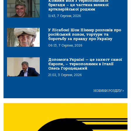
Кожний воїн з тернопільської
бригади – це частина великої
артилерійської родини
11:43, 7 Серпня, 2026
У Лісабоні Шон Піннер розповів про
російський полон, тортури та
боротьбу за правду про Україну
06:13, 7 Серпня, 2026
Допомога Україні — це захист самої
Європи, – тернополянин в Італії
Олесь Городецький
21:02, 3 Серпня, 2026
НОВИНИ РОЗДІЛУ
>