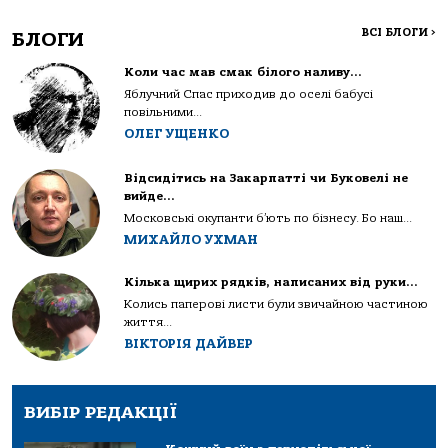
ВСІ БЛОГИ
>
БЛОГИ
Коли час мав смак білого наливу…
Яблучний Спас приходив до оселі бабусі
повільними...
ОЛЕГ УЩЕНКО
Відсидітись на Закарпатті чи Буковелі не
вийде…
Московські окупанти б’ють по бізнесу. Бо наш...
МИХАЙЛО УХМАН
Кілька щирих рядків, написаних від руки…
Колись паперові листи були звичайною частиною
життя...
ВІКТОРІЯ ДАЙВЕР
ВИБІР РЕДАКЦІЇ