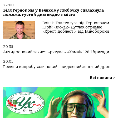
22:00
Біля Тернополя у Великому Глибочку спалахнула
пожежа: густий дим видно з міста
Воїн із Товстолуга під Тернополем
Юрій «Хижак» Дутчак отримає
«Хрест доблесті» від Міноборони
20:35
Антидроновий захист врятував «Хамві» 128-ї бригади
20:05
Росіяни випробували новий швидкісний зенітний дрон
Всі новини
>